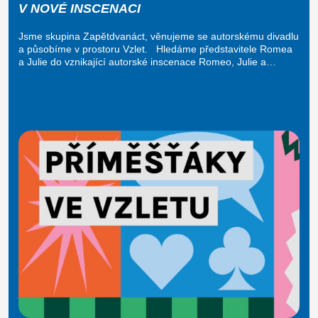
V NOVÉ INSCENACI
Jsme skupina Zapětdvanáct, věnujeme se autorskému divadlu
a působíme v prostoru Vzlet. Hledáme představitele Romea
a Julie do vznikající autorské inscenace Romeo, Julie a…