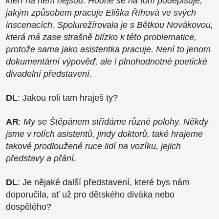
kteří na něm nejsou. Hodně se na tom podepisuje,
jakým způsobem pracuje Eliška Říhová ve svých
inscenacích. Spolurežírovala je s Bětkou Novákovou,
která má zase strašně blízko k této problematice,
protože sama jako asistentka pracuje. Není to jenom
dokumentární výpověď, ale i plnohodnotné poetické
divadelní představení.
DL
: Jakou roli tam hraješ ty?
AR
:
My se Štěpánem střídáme různé polohy. Někdy
jsme v rolích asistentů, jindy doktorů, také hrajeme
takové prodloužené ruce lidí na vozíku, jejich
představy a přání.
DL
: Je nějaké další představení, které bys nám
doporučila, ať už pro dětského diváka nebo
dospělého?