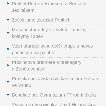
ProkletíPetrem Erbesem a Borisem
Jedinákem
Začali jsme zkoušet Prokletí
Masopustní dílny ve Vzletu: masky,
kostýmy i zpěv
Vzlet startuje svou další etapu s novou
posádkou na palubě
Prosincová premiéra s teenagery
a Zapětdvanáct
Pražská nezávislá divadla školám Setkání
ve Vzletu
Benefice pro Gymnázium Přírodní škola
Výzva pro Vršovičáky Zažít Holandskou