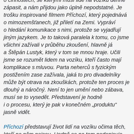
zápasit, a nám přijdou jako úplně nepodstatné. Je
trošku inspirované filmem Příchozí, který pojednává
o mimozemšťanech, již přiletí na Zemi. Vypráví
o hledání komunikace s nimi, protože se vyjadřují
jiným jazykem. Je to taková paralela k tomu, co jsme
všichni zažívali v průběhu zkoušení, hlavně já
a Štěpán Lustyk, který v tom se mnou hraje. Učili
jsme se rozumět lidem na vozíku, kteří často mají
komplikace s mluvou. Parta neherců s fyzickým
postižením zase zažívala, jaká to pro divadelníky
může být otrava na zkouškách, protože ten proces je
dlouhý a náročný. Není to jen umění nebo zábava,
musí se to vysedět. Představení je hodně
i o procesu, který je pak v konečném „produktu”
jasně vidět.
Příchozí
představují život lidí na vozíku očima těch,