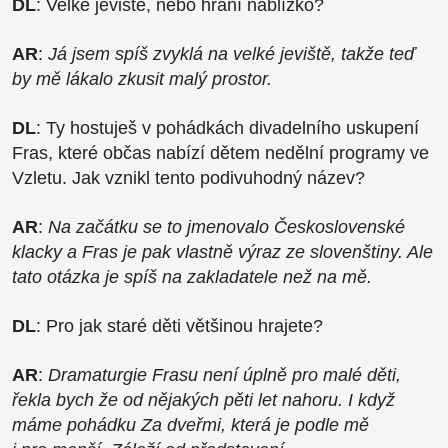
DL
: Velké jeviště, nebo hraní nablízko?
AR
:
Já jsem spíš zvyklá na velké jeviště, takže teď
by mě lákalo zkusit malý prostor.
DL
: Ty hostuješ v pohádkách divadelního uskupení
Fras, které občas nabízí dětem nedělní programy ve
Vzletu. Jak vznikl tento podivuhodný název?
AR
:
Na začátku se to jmenovalo Československé
klacky a Fras je pak vlastně výraz ze slovenštiny. Ale
tato otázka je spíš na zakladatele než na mě.
DL
: Pro jak staré děti většinou hrajete?
AR
:
Dramaturgie Frasu není úplně pro malé děti,
řekla bych že od nějakých pěti let nahoru. I když
máme pohádku Za dveřmi, která je podle mě