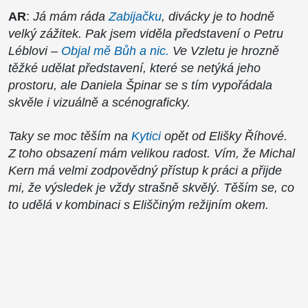
AR
:
Já mám ráda
Zabijačku
, divácky je to hodně
velký zážitek. Pak jsem viděla představení o Petru
Léblovi –
Objal mě Bůh a nic.
Ve Vzletu je hrozně
těžké udělat představení, které se netýká jeho
prostoru, ale Daniela Špinar se s tím vypořádala
skvěle i vizuálně a scénograficky.
Taky se moc těším na
Kytici
opět od Elišky Říhové.
Z toho obsazení mám velikou radost. Vím, že Michal
Kern má velmi zodpovědný přístup k práci a přijde
mi, že výsledek je vždy strašně skvělý. Těším se, co
to udělá v kombinaci s Eliščiným režijním okem.