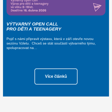
VÝTVARNÝ OPEN CALL
PRO DĚTI A TEENAGERY
Pojď s námi připravit výstavu, která v září otevře novou
sezónu Vzletu. Chceš se stát součástí výtvarného týmu,
spolupracovat na…
Více článků