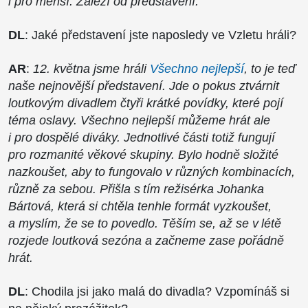
i pro menší. Záleží od představení.
DL
: Jaké představení jste naposledy ve Vzletu hráli?
AR
:
12. května jsme hráli
Všechno nejlepší
, to je teď
naše nejnovější představení. Jde o pokus ztvárnit
loutkovým divadlem čtyři krátké povídky, které pojí
téma oslavy. Všechno nejlepší můžeme hrát ale
i pro dospělé diváky. Jednotlivé části totiž fungují
pro rozmanité věkové skupiny. Bylo hodně složité
nazkoušet, aby to fungovalo v různých kombinacích,
různě za sebou. Přišla s tím režisérka Johanka
Bártová, která si chtěla tenhle formát vyzkoušet,
a myslím, že se to povedlo. Těším se, až se v létě
rozjede loutková sezóna a začneme zase pořádně
hrát.
DL
: Chodila jsi jako malá do divadla? Vzpomínáš si