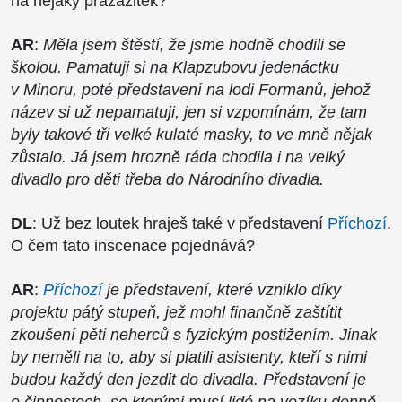
na nějaký prazážitek?
AR
:
Měla jsem štěstí, že jsme hodně chodili se
školou. Pamatuji si na Klapzubovu jedenáctku
v Minoru, poté představení na lodi Formanů, jehož
název si už nepamatuji, jen si vzpomínám, že tam
byly takové tři velké kulaté masky, to ve mně nějak
zůstalo. Já jsem hrozně ráda chodila i na velký
divadlo pro děti třeba do Národního divadla.
DL
: Už bez loutek hraješ také v představení
Příchozí
.
O čem tato inscenace pojednává?
AR
:
Příchozí
je představení, které vzniklo díky
projektu pátý stupeň, jež mohl finančně zaštítit
zkoušení pěti neherců s fyzickým postižením. Jinak
by neměli na to, aby si platili asistenty, kteří s nimi
budou každý den jezdit do divadla. Představení je
o činnostech, se kterými musí lidé na vozíku denně