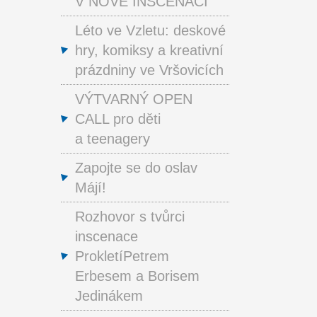
V NOVÉ INSCENACI
Léto ve Vzletu: deskové
hry, komiksy a kreativní
prázdniny ve Vršovicích
VÝTVARNÝ OPEN
CALL pro děti
a teenagery
Zapojte se do oslav
Májí!
Rozhovor s tvůrci
inscenace
ProkletíPetrem
Erbesem a Borisem
Jedinákem