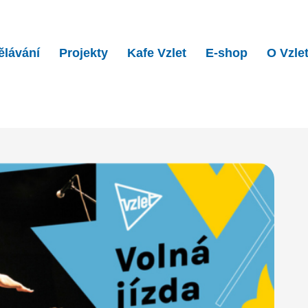
ělávání
Projekty
Kafe Vzlet
E-shop
O Vzle
sezóny ve Vzletu