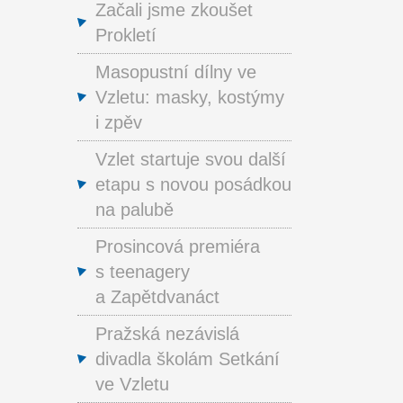
Začali jsme zkoušet
Prokletí
Masopustní dílny ve
Vzletu: masky, kostýmy
i zpěv
Vzlet startuje svou další
etapu s novou posádkou
na palubě
Prosincová premiéra
s teenagery
a Zapětdvanáct
Pražská nezávislá
divadla školám Setkání
ve Vzletu