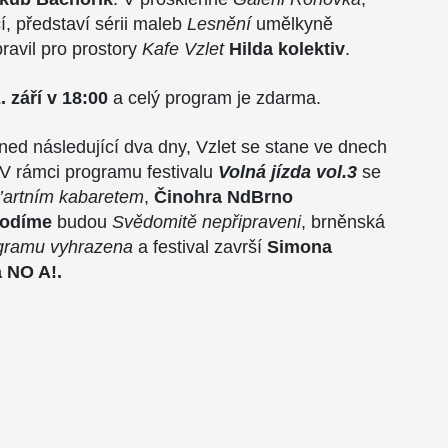
 představí sérii maleb
Lesnění
umělkyně
pravil pro prostory
Kafe Vzlet
Hilda kolektiv
.
 září v 18:00
a celý program je zdarma.
ned následující dva dny, Vzlet se stane ve dnech
V rámci programu festivalu
Volná jízda vol.3
se
’artním kabaretem
,
Činohra NdBrno
hodíme
budou
Svědomitě nepřipraveni
, brněnská
gramu vyhrazena
a festival završí
Simona
 NO A!.