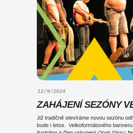
12 / 9 / 2024
ZAHÁJENÍ SEZÓNY V
Již tradičně otevíráme novou sezónu od
bude i letos. Velkoformátového banneru
ilustrátor a člen uskupení
Opak Dissu
Ja