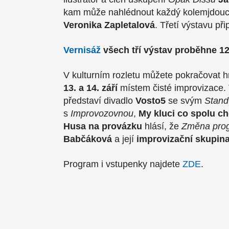
kam může nahlédnout každý kolemjdoucí,
Veronika Zapletalová
. Třetí výstavu při
Vernisáž
všech tří výstav proběhne 12.
V kulturním rozletu můžete pokračovat h
13. a 14. září
místem čisté improvizace. 
představí divadlo
Vosto5
se svým
Stand
s
Improvozovnou
,
My kluci co spolu c
Husa na provázku
hlásí, že
Změna pro
Babčáková
a její
improvizační skupina
Program i vstupenky najdete
ZDE
.