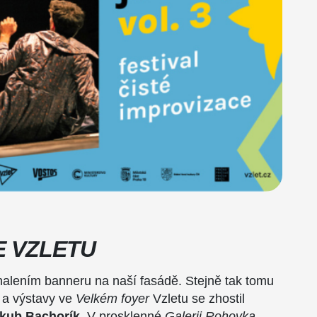
E VZLETU
halením banneru na naší fasádě. Stejně tak tomu
 a výstavy ve
Velkém foyer
Vzletu se zhostil
kub Bachorík
. V prosklenné
Galerii Rohovka
,