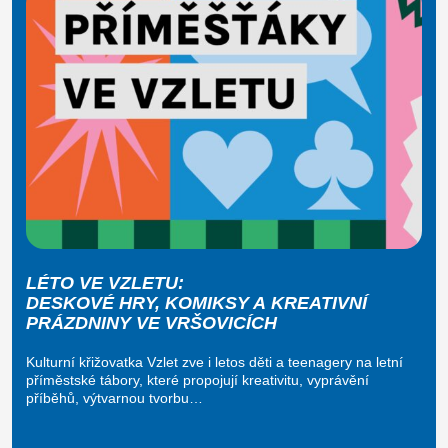
LÉTO VE VZLETU:
DESKOVÉ HRY, KOMIKSY A KREATIVNÍ
PRÁZDNINY VE VRŠOVICÍCH
Kulturní křižovatka Vzlet zve i letos děti a teenagery na letní
příměstské tábory, které propojují kreativitu, vyprávění
příběhů, výtvarnou tvorbu…