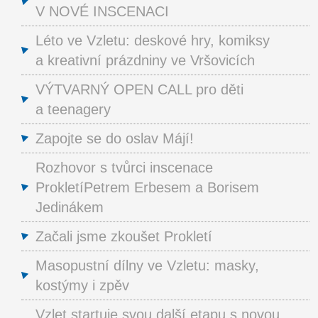
V NOVÉ INSCENACI
Léto ve Vzletu: deskové hry, komiksy
a kreativní prázdniny ve Vršovicích
VÝTVARNÝ OPEN CALL pro děti
a teenagery
Zapojte se do oslav Májí!
Rozhovor s tvůrci inscenace
ProkletíPetrem Erbesem a Borisem
Jedinákem
Začali jsme zkoušet Prokletí
Masopustní dílny ve Vzletu: masky,
kostýmy i zpěv
Vzlet startuje svou další etapu s novou