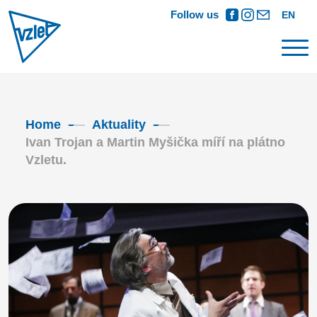
Follow us
EN
Home
Aktuality
Ivan Trojan a Martin Myšička míří na plátno
Vzletu.