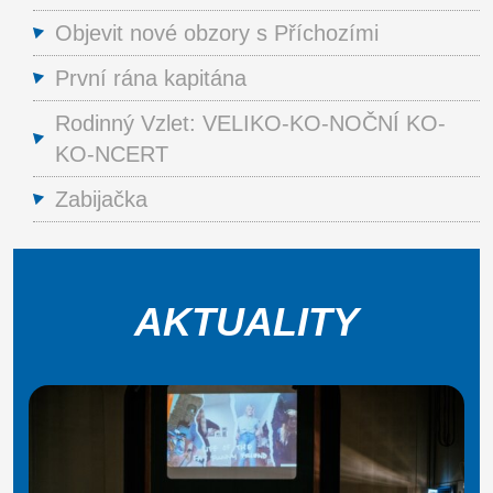
Objevit nové obzory s Příchozími
První rána kapitána
Rodinný Vzlet: VELIKO-KO-NOČNÍ KO-
KO-NCERT
Zabijačka
AKTUALITY