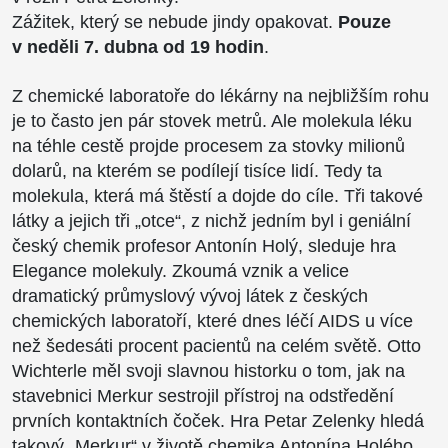
Zážitek, který se nebude jindy opakovat.
Pouze
v neděli
7. dubna od 19 hodin
.
Z chemické laboratoře do lékárny na nejbližším rohu
je to často jen pár stovek metrů. Ale molekula léku
na téhle cestě projde procesem za stovky milionů
dolarů, na kterém se podílejí tisíce lidí. Tedy ta
molekula, která má štěstí a dojde do cíle. Tři takové
látky a jejich tři „otce“, z nichž jedním byl i geniální
český chemik profesor Antonín Holý, sleduje hra
Elegance molekuly. Zkoumá vznik a velice
dramatický průmyslový vývoj látek z českých
chemických laboratoří, které dnes léčí AIDS u více
než šedesáti procent pacientů na celém světě. Otto
Wichterle měl svoji slavnou historku o tom, jak na
stavebnici Merkur sestrojil přístroj na odstředění
prvních kontaktních čoček. Hra Petar Zelenky hledá
takový „Merkur“ v životě chemika Antonína Holého.