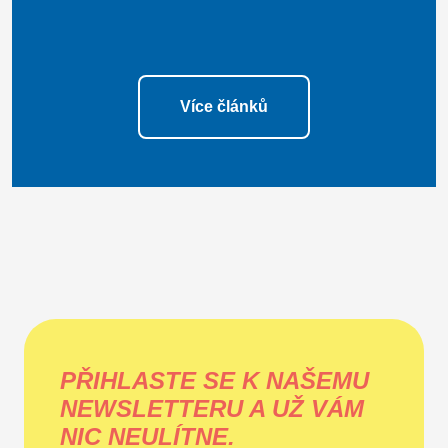
Více článků
PŘIHLASTE SE K NAŠEMU
NEWSLETTERU A UŽ VÁM
NIC NEULÍTNE.