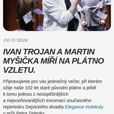
24 / 3 / 2024
IVAN TROJAN A MARTIN
MYŠIČKA MÍŘÍ NA PLÁTNO
VZLETU.
Připravujeme pro vás jedinečný večer, při kterém
ožije naše 102 let staré původní plátno a ještě
k tomu jednou z neúspěšnějších
a nejoceňovanějších inscenací současného
repertoáru Dejvického divadla
Elegance molekuly
v režii Petra Zelenky.