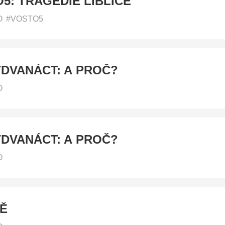
5: TRAGÉDIE LIBLICE
O
#VOSTO5
DVANÁCT: A PROČ?
O
DVANÁCT: A PROČ?
O
Ě