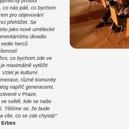
výjimečný prostor
o, co nás pálí, co bychom
orem pro objevování
ci přehlížet. Se
etu jako nové umělecké
umentárnímu divadlu
 vedle herců
ušeností
něco, co bychom zde ve
 je maximálně vytěžit
. Vzlet je kulturní
generace, různé komunity
ialog napříč generacemi,
kotvené v Praze,
 ve světě, kde se naše
ní. Těšíme se, že bude
a vše, co se zde chystá!“
r Erbes