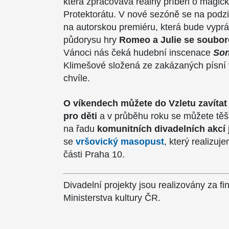
která zpracovává reálný příběh o magic
Protektorátu. V nové sezóně se na podz
na autorskou premiéru, která bude
vyprá
půdorysu hry
Romeo a Julie se soubo
Vánoci nás čeká hudební inscenace
Son
Klimešové složená ze zakázaných písní 
chvíle.
O víkendech můžete do Vzletu zavítat
pro děti
a v průběhu roku se můžete těši
na řadu
komunitních divadelních akcí
se
vršovický masopust
, který realizu
části Praha 10.
Divadelní projekty jsou realizovány za f
Ministerstva kultury ČR.