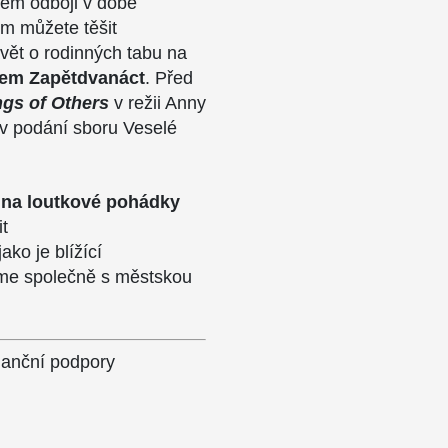
kém odboji v době
im můžete těšit
vět o rodinných tabu na
rem Zapětdvanáct
. Před
gs of Others
v režii Anny
v podání sboru Veselé
 na loutkové pohádky
t
jako je blížící
jeme společně s městskou
inanční podpory