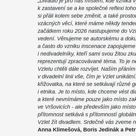
„Divadlo je pro nás místem, kde vzniká 
k zastavení se a ke společné reflexi toh
si přáli kolem sebe změnit, a také prost
vzácných věcí, které máme někdy tenden
začátkem roku 2026 nastupujeme do Vzl
vedení. Věnujeme se autorskému a dok
a často do vzniku inscenace zapojujeme
i nedivadelníky, kteří sami svou žitou zk
reprezentují zpracovávané téma. To je 
Vzletu chtěli dále rozvíjet. Naším přáním
v divadelní linii vše, čím je Vzlet unikátní
křižovatka, na které se setkávají různé 
i etnika. Je to místo, kde chceme vést d
a které nevnímáme pouze jako místo za
ve Vršovicích - ale především jako místo
přítomnost setkává s přítomností globál
Vzlet žít divadlem. Srdečně vás zveme n
Anna Klimešová, Boris Jedinák a Pet