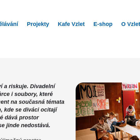
ělávání
Projekty
Kafe Vzlet
E-shop
O Vzle
í a riskuje. Divadelní
rce i soubory, které
cent na současná témata
 kde se diváci ocitají
ré dává prostor
 se jinde nedostává.