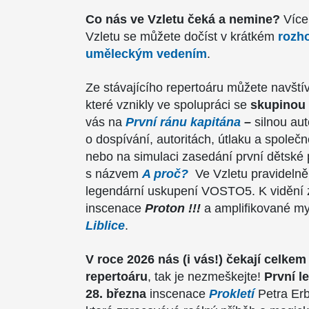
Co nás ve Vzletu čeká a nemine?
Více
Vzletu se můžete dočíst v krátkém
rozh
uměleckým vedením
.
Ze stávajícího repertoáru můžete navštívi
které vznikly ve spolupráci se
skupinou
vás na
První ránu kapitána
–
silnou au
o dospívání, autoritách, útlaku a společ
nebo na simulaci zasedání první dětské p
s názvem
A proč?
Ve Vzletu pravidelně
legendární uskupení VOSTO5. K vidění z
inscenace
Proton !!!
a amplifikované my
Liblice
.
V roce 2026 nás (i vás!) čekají celkem
repertoáru
, tak je nezmeškejte!
První l
28. března
inscenace
Prokletí
Petra Er