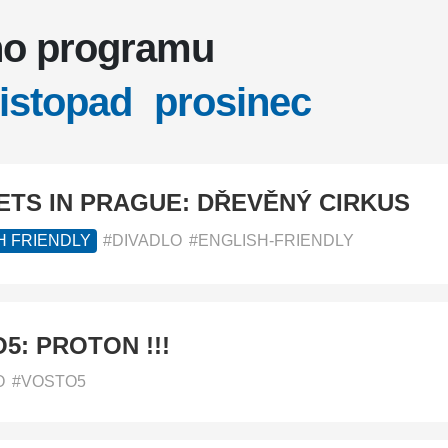
eho programu
listopad
prosinec
ETS IN PRAGUE: DŘEVĚNÝ CIRKUS
H FRIENDLY
#DIVADLO
#ENGLISH-FRIENDLY
5: PROTON !!!
O
#VOSTO5