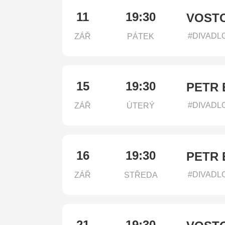
11
19:30
VOSTO
#DIVADL
ZÁŘ
PÁTEK
15
19:30
PETR 
#DIVADL
ZÁŘ
ÚTERÝ
16
19:30
PETR 
#DIVADL
ZÁŘ
STŘEDA
21
19:30