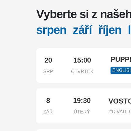
Vyberte si z naš
srpen
září
říjen
PUPP
20
15:00
ENGLIS
SRP
ČTVRTEK
8
19:30
VOSTO
#DIVADL
ZÁŘ
ÚTERÝ