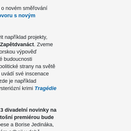
 o novém směřování
ovoru s novým
t například projekty,
 Zapětdvanáct
. Zveme
torskou výpověď
né budoucnosti
olitické strany na světě
 uvádí své inscenace
de je například
steriózní krimi
Tragédie
 3 divadelní novinky na
etošní premiérou bude
bese a Borise Jedináka,