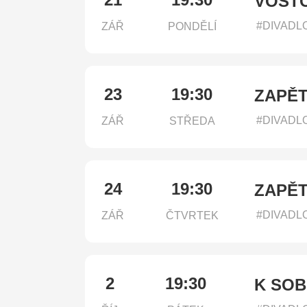
VOSTO
#DIVADL
ZÁŘ
PONDĚLÍ
23
19:30
ZAPĚT
#DIVADL
ZÁŘ
STŘEDA
24
19:30
ZAPĚT
#DIVADL
ZÁŘ
ČTVRTEK
2
19:30
K SOB