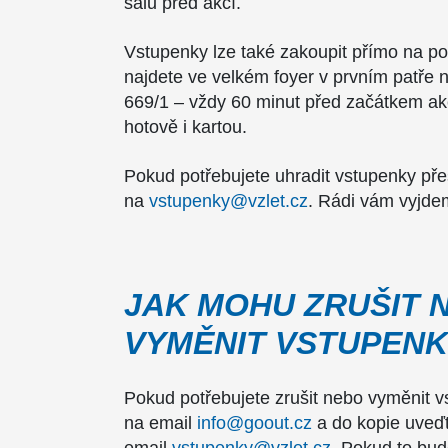
sálu před akcí.
Vstupenky lze také zakoupit přímo na po
najdete ve velkém foyer v prvním patře
669/1 – vždy 60 minut před začátkem akc
hotově i kartou.
Pokud potřebujete uhradit vstupenky přes
na
vstupenky@vzlet.cz
. Rádi vám vyjdem
JAK MOHU ZRUŠIT 
VYMĚNIT VSTUPEN
Pokud potřebujete zrušit nebo vyměnit v
na email
info@goout.cz
a do kopie uveďt