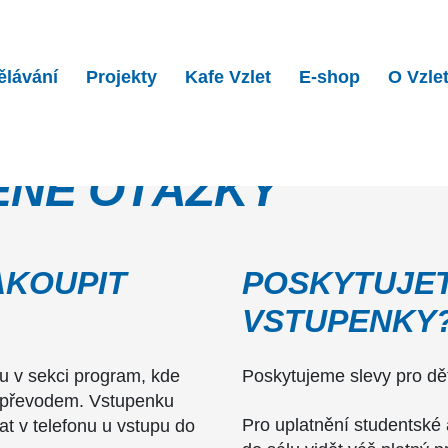
ělávání
Projekty
Kafe Vzlet
E-shop
O Vzle
ENÉ OTÁZKY
AKOUPIT
POSKYTUJET
VSTUPENKY
 v sekci program, kde
Poskytujeme slevy pro děti
m převodem. Vstupenku
Pro uplatnění studentské
at v telefonu u vstupu do