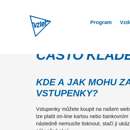
Program
Vzd
ČASTO KLAD
KDE A JAK MOHU Z
VSTUPENKY?
Vstupenky můžete koupit na našem webu
lze platit on-line kartou nebo bankovní
následně nemusíte tisknout, stačí ji ukáz