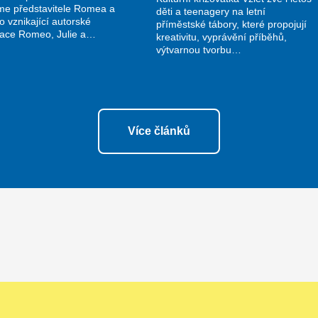
me představitele Romea a
děti a teenagery na letní
do vznikající autorské
příměstské tábory, které propojují
nace Romeo, Julie a…
kreativitu, vyprávění příběhů,
výtvarnou tvorbu…
Více článků