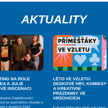
AKTUALITY
TING NA ROLE
LÉTO VE VZLETU:
EA A JULIE
DESKOVÉ HRY, KOMIKSY
OVÉ INSCENACI
A KREATIVNÍ
PRÁZDNINY VE
VRŠOVICÍCH
kupina Zapětdvanáct,
me se autorskému divadlu a
me v prostoru Vzlet.
Kulturní křižovatka Vzlet zve i letos