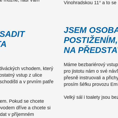
de možné, rádi Vám
Vinohradskou 11° a to se 
JSEM OSOBA
SADIT
POSTIŽENÍM
TA
NA PŘEDSTA
Máme bezbariérový vstup 
diváckých vchodem, který
pro jistotu nám o své ná
statný vstup z ulice
přesně instruovali a přichy
chodišti a v prvním patře
prosím šéfku provozu Em
Velký sál i toalety jsou b
kem. Pokud se chcete
vodem dříve a chcete si
ídat v příjemném