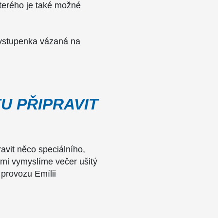
kterého je také možné
í vstupenka vázaná na
U PŘIPRAVIT
avit něco speciálního,
ámi vymyslíme večer ušitý
 provozu Emílii