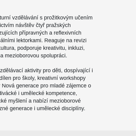
.
lturní vzdělávání s prožitkovým učením
nictvím návštěv čtyř pražských
azujících přípravných a reflexivních
álními lektorkami. Reaguje na revizi
tura, podporuje kreativitu, inkluzi,
a mezioborovou spolupráci.
dělávací aktivity pro děti, dospívající i
dílen pro školy, kreativní workshopy
iér Nová generace pro mladé zájemce o
divácké i umělecké kompetence,
tické myšlení a nabízí mezioborové
ůzné generace i umělecké disciplíny.