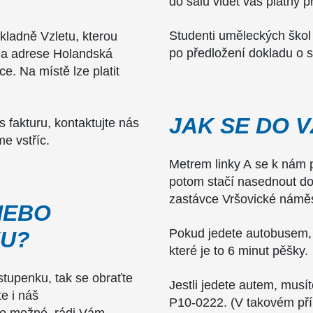
do sálu vidět váš platný p
Studenti uměleckých škol
kladně Vzletu, kterou
po předložení dokladu o s
 na adrese Holandská
e. Na místě lze platit
JAK SE DO 
 fakturu, kontaktujte nás
e vstříc.
Metrem linky A se k nám p
potom stačí nasednout do
zastávce Vršovické náměst
NEBO
Pokud jedete autobusem, 
KU?
které je to 6 minut pěšky.
stupenku, tak se obraťte
Jestli jedete autem, musí
e i náš
P10-0222. (V takovém příp