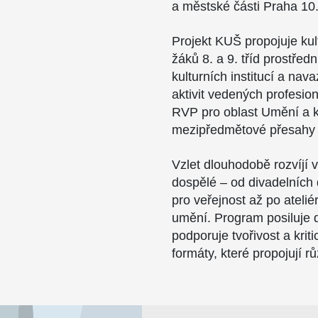
a městské části Praha 10
Projekt KUŠ propojuje ku
žáků 8. a 9. tříd prostřed
kulturních institucí a nav
aktivit vedených profesion
RVP pro oblast Umění a kul
mezipředmětové přesahy 
Vzlet dlouhodobě rozvíjí vz
dospělé – od divadelních 
pro veřejnost až po atel
umění. Program posiluje 
podporuje tvořivost a kri
formáty, které propojují r