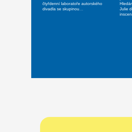
čtyřdenní laboratoře autorského
Hledá
divadla se skupinou…
Julie 
insce