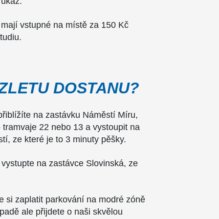
růkaz.
 mají vstupné na místě za 150 Kč
tudiu.
VZLETU DOSTANU?
řiblížíte na zastávku Náměstí Míru,
 tramvaje 22 nebo 13 a vystoupit na
í, ze které je to 3 minuty pěšky.
vystupte na zastávce Slovinská, ze
te si zaplatit parkování na modré zóně
adě ale přijdete o naši skvělou