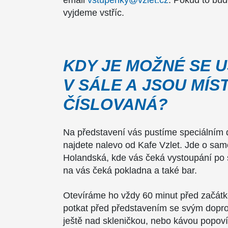
email
vstupenky@vzlet.cz
. Pokud to bu
vyjdeme vstříc.
KDY JE MOŽNÉ SE U
V SÁLE A JSOU MÍS
ČÍSLOVANÁ?
Na představení vás pustíme speciálním 
najdete nalevo od Kafe Vzlet. Jde o samo
Holandská, kde vás čeká vystoupání po s
na vás čeká pokladna a také bar.
Otevíráme ho vždy 60 minut před začát
potkat před představením se svým dopro
ještě nad skleničkou, nebo kávou popov