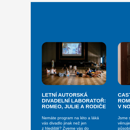
LETNÍ AUTORSKÁ
CAS
DIVADELNÍ LABORATOŘ:
ROM
ROMEO, JULIE A RODIČE
V N
Nemáte program na léto a láká
Jsme s
vás divadlo jinak než jen
věnuje
z hlediště? Zveme vás do
působí