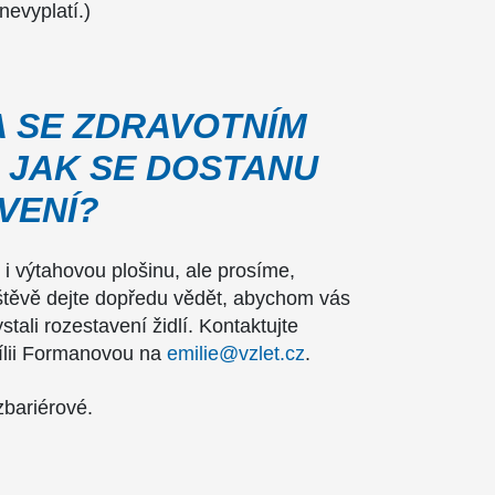
nevyplatí.)
 SE ZDRAVOTNÍM
, JAK SE DOSTANU
VENÍ?
i výtahovou plošinu, ale prosíme,
vštěvě dejte dopředu vědět, abychom vás
stali rozestavení židlí. Kontaktujte
ílii Formanovou na
emilie@vzlet.cz
.
ezbariérové.