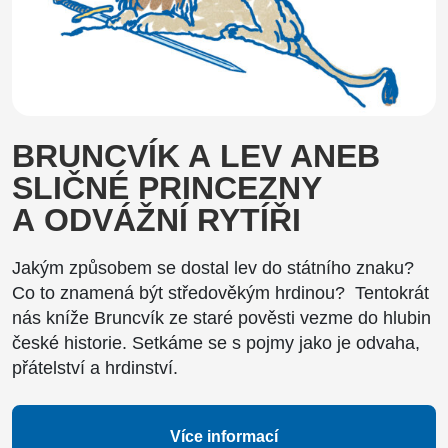
BRUNCVÍK A LEV ANEB
SLIČNÉ PRINCEZNY
A ODVÁŽNÍ RYTÍŘI
Jakým způsobem se dostal lev do státního znaku?
Co to znamená být středověkým hrdinou? Tentokrát
nás kníže Bruncvík ze staré pověsti vezme do hlubin
české historie. Setkáme se s pojmy jako je odvaha,
přátelství a hrdinství.
Více informací