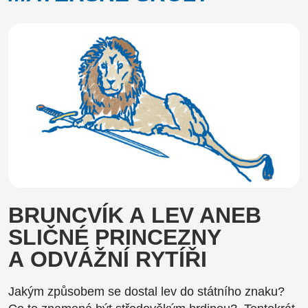
BRUNCVÍK A LEV ANEB
SLIČNÉ PRINCEZNY
A ODVÁŽNÍ RYTÍŘI
Jakým způsobem se dostal lev do státního znaku?