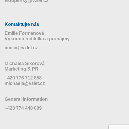
vstupenky@vzlet.cz
Kontaktujte nás
Emílie Formanová
Výkonná ředitelka a pronájmy
emilie@vzlet.cz
Michaela Sikorová
Marketing & PR
+420 776 712 858
michaela@vzlet.cz
General information
+420 774 440 009