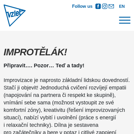
Follow us
EN
IMPROTĚLÁK!
Připravit…. Pozor… Teď a tady!
Improvizace je naprosto základní lidskou dovedností.
Stačí ji objevit! Jednoduchá cvičení rozvíjejí empatii
(napojování na partnera či respekt ke skupině),
vnímání sebe sama (možnost vystoupit ze své
komfortní zóny), kreativitu (řešení improvizovaných
situací), nabízí vybití i uvolnění (práce s energií
i relaxační techniky). Dílna je sestavena
pro začátečníky a bere v potaz i citlivé zapojení