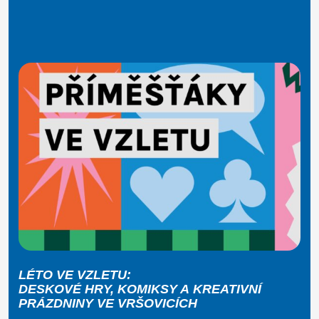
LÉTO VE VZLETU:
DESKOVÉ HRY, KOMIKSY A KREATIVNÍ
PRÁZDNINY VE VRŠOVICÍCH