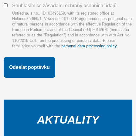
Consent
Souhlasím se zásadami ochrany osobních údajů.
Ústředna, s.r.o., ID: 03495159, with its registered office at
Holandská 669/1, Vršovice, 101 00 Prague processes personal data
of natural persons in accordance with the effective Regulation of the
European Parliament and of the Council (EU) 2016/679 (hereinafter
referred to as the "Regulation") and in accordance with with Act No.
110/2019 Coll., on the processing of personal data. Please
familiarize yourself with the
personal data processing policy
.
AKTUALITY