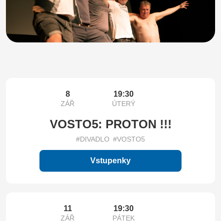
8
19:30
ZÁŘ
ÚTERÝ
VOSTO5: PROTON !!!
#DIVADLO
#VOSTO5
Vstupenky
11
19:30
ZÁŘ
PÁTEK