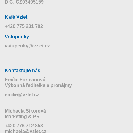
DIČ: CZ03495159
Kafé Vzlet
+420 775 231 792
Vstupenky
vstupenky@vzlet.cz
Kontaktujte nás
Emílie Formanová
Výkonná ředitelka a pronájmy
emilie@vzlet.cz
Michaela Sikorová
Marketing & PR
+420 776 712 858
michaela@vzlet.cz