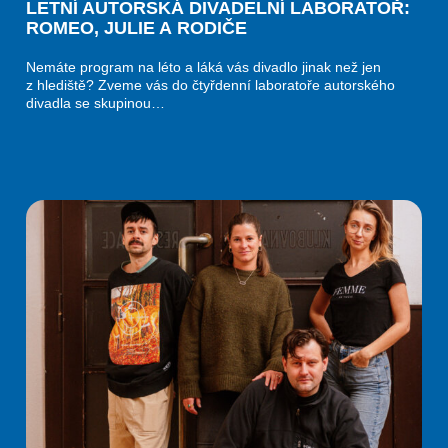
LETNÍ AUTORSKÁ DIVADELNÍ LABORATOŘ:
ROMEO, JULIE A RODIČE
Nemáte program na léto a láká vás divadlo jinak než jen
z hlediště? Zveme vás do čtyřdenní laboratoře autorského
divadla se skupinou…