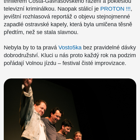
thrillerem Costa-Gavrasovského ražení a pokleslou
televizní kriminálkou. Naopak stálicí je
PROTON !!!
,
jevištní rozhlasová reportáž o objevu stejnojmenné
zapadlé ostravské kapely, která byla umlčena těsně
předtím, než se stala slavnou.
Nebyla by to ta pravá
Vosto5ka
bez pravidelné dávky
dobrodružství. Kluci u nás proto každý rok na podzim
pořádají Volnou jízdu – festival čisté improvizace.