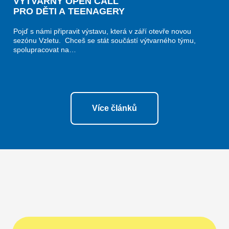
VÝTVARNÝ OPEN CALL
PRO DĚTI A TEENAGERY
Pojď s námi připravit výstavu, která v září otevře novou
sezónu Vzletu. Chceš se stát součástí výtvarného týmu,
spolupracovat na…
Více článků