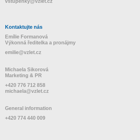
vstupenky@vzlet.cz
Kontaktujte nás
Emílie Formanová
Výkonná ředitelka a pronájmy
emilie@vzlet.cz
Michaela Sikorová
Marketing & PR
+420 776 712 858
michaela@vzlet.cz
General information
+420 774 440 009