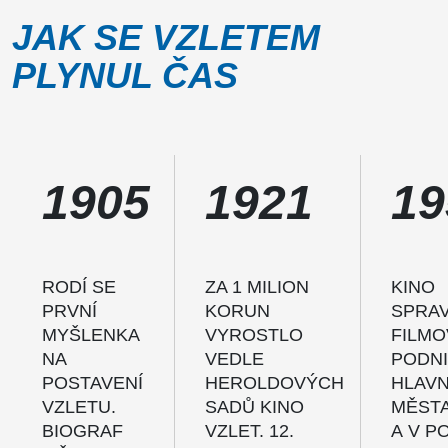
JAK SE VZLETEM
PLYNUL ČAS
1905
1921
19
RODÍ SE
ZA 1 MILION
KINO
PRVNÍ
KORUN
SPRA
MYŠLENKA
VYROSTLO
FILMO
NA
VEDLE
PODN
POSTAVENÍ
HEROLDOVÝCH
HLAVN
VZLETU.
SADŮ KINO
MĚST
BIOGRAF
VZLET. 12.
A V P