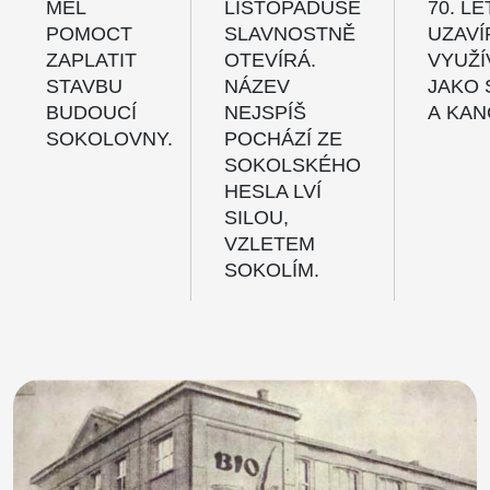
MĚL
LISTOPADUSE
70. LE
POMOCT
SLAVNOSTNĚ
UZAVÍ
ZAPLATIT
OTEVÍRÁ.
VYUŽÍ
STAVBU
NÁZEV
JAKO 
BUDOUCÍ
NEJSPÍŠ
A KAN
SOKOLOVNY.
POCHÁZÍ ZE
SOKOLSKÉHO
HESLA LVÍ
SILOU,
VZLETEM
SOKOLÍM.