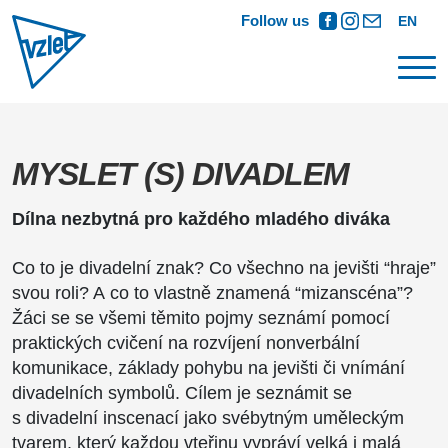
Follow us
EN
MYSLET (S) DIVADLEM
Dílna nezbytná pro každého mladého diváka
Co to je divadelní znak? Co všechno na jevišti “hraje”
svou roli? A co to vlastně znamená “mizanscéna”?
Žáci se se všemi těmito pojmy seznámí pomocí
praktických cvičení na rozvíjení nonverbální
komunikace, základy pohybu na jevišti či vnímání
divadelních symbolů. Cílem je seznámit se
s divadelní inscenací jako svébytným uměleckým
tvarem, který každou vteřinu vypráví velká i malá