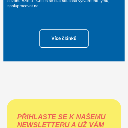
sezónu Vzletu. Chceš se stát součástí výtvarného týmu,
spolupracovat na…
Více článků
PŘIHLASTE SE K NAŠEMU
NEWSLETTERU A UŽ VÁM