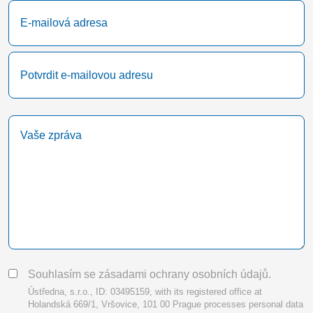
Email
(Required)
Enter
Email
Confirm
Comments
Email
(Required)
Consent
Souhlasím se zásadami ochrany osobních údajů.
Ústředna, s.r.o., ID: 03495159, with its registered office at
Holandská 669/1, Vršovice, 101 00 Prague processes personal data