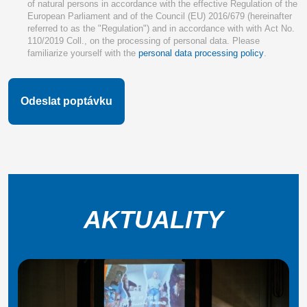
of natural persons in accordance with the effective Regulation of the
European Parliament and of the Council (EU) 2016/679 (hereinafter
referred to as the "Regulation") and in accordance with with Act No.
110/2019 Coll., on the processing of personal data. Please
familiarize yourself with the
personal data processing policy
.
AKTUALITY