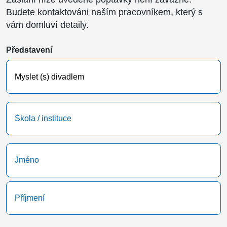
Budete kontaktováni naším pracovníkem, který s
vám domluví detaily.
Představení
Škola
/
instituce
Name
(Required)
First
Last