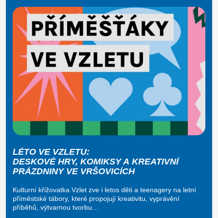
LÉTO VE VZLETU:
DESKOVÉ HRY, KOMIKSY A KREATIVNÍ
PRÁZDNINY VE VRŠOVICÍCH
Kulturní křižovatka Vzlet zve i letos děti a teenagery na letní
příměstské tábory, které propojují kreativitu, vyprávění
příběhů, výtvarnou tvorbu…