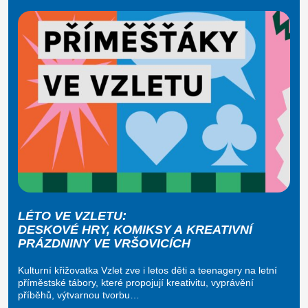
LÉTO VE VZLETU:
DESKOVÉ HRY, KOMIKSY A KREATIVNÍ
PRÁZDNINY VE VRŠOVICÍCH
Kulturní křižovatka Vzlet zve i letos děti a teenagery na letní
příměstské tábory, které propojují kreativitu, vyprávění
příběhů, výtvarnou tvorbu…