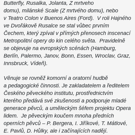
Butterfly, Rusalka, Jolanta, Z mrtveho
domu), milánské Scale (Z mrtvého domu), nebo
v Teatro Colon v Buenos Aires (Ford). V roli Hajného
ve Dvořákově Rusalce se stal vůbec prvním
Čechem, který zpíval v přímých přenosech inscenací
Metropolitní opery do kin celého světa. Pravidelně
se objevuje na evropských scénách (Hamburg,
Berlín, Palermo, Janov, Bonn, Essen, Wroclav, Graz,
Innsbruck, Vídeň).
Věnuje se rovněž komorní a oratorní hudbě
a pedagogické činnosti. Je zakladatelem a ředitelem
Českého pěveckého institutu, prostřednictvím
kterého předává své zkušenosti a podporuje mladé
generace pěvců, a uměleckým šéfem projektu Opera
lidem. Je pěveckým koučem mnoha předních
operních pěvců – P. Bergera, I. Jiříkové, T. Mátlové,
E. Pavlů, D. Hůlky, ale i začínajících nadějí.