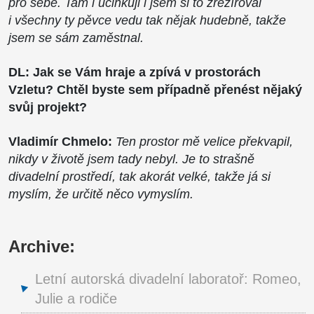
pro sebe. Tam i účinkuji i jsem si to zrežíroval
i všechny ty pěvce vedu tak nějak hudebně, takže
jsem se sám zaměstnal.
DL: Jak se Vám hraje a zpívá v prostorách
Vzletu? Chtěl byste sem případně přenést nějaký
svůj projekt?
Vladimír Chmelo:
Ten prostor mě velice překvapil,
nikdy v životě jsem tady nebyl. Je to strašně
divadelní prostředí, tak akorát velké, takže já si
myslím, že určitě něco vymyslím.
Archive:
Letní autorská divadelní laboratoř: Romeo,
Julie a rodiče