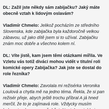
DL: Zažil jste někdy sám zabijačku? Jaký máte
obecně vztah k lidovým oslavám?
Vladimír Chmelo:
Jelikož pocházím ze středního
Slovenska, kde zabijačka byla každoročně velkou
zábavou, už jako dítě jsem si to užíval. Zabijačku
znám moc dobře a všechno kolem ní.
DL:
Víte jistě, kam jsem těmi otázkami mířila. Ve
Vzletu vás totiž diváci mohou vidět v titulní roli
komické opery Zabijačka? Jak jste se dostal do
role řezníka?
Vladimír Chmelo:
Zavolala mi režisérka Veronika
Loulová a chytla mě na jedno téma. Řekla, že si pan
režisér přeje, abych ještě trochu příbral A já hned
merčil, že to je zajímavá role. Vždycky musím