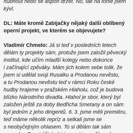
hubnout nebo se aspoň držet. No, tak na tohle jsem
kývl.
DL: Máte kromě Zabijačky nějaký další oblíbený
operní projekt, ve kterém se objevujete?
Vladimír Chmelo:
Já si teď v posledních letech
dělám ty projekty sám, protože jsem založil pěvecký
institut, kde učím mladší kolegy nebo dokonce
i začínající zpěváky. Mám jich kolem sebe tolik, že
jsem si udělal svoji Rusalku a Prodanou nevěstu,
a tu Prodanou nevěstu teď v rámci Roku české
hudby hrajeme v pražském Hlaholu, což je budova
blízko Národního divadla. Hlahol je sbor, který byl
založen ještě za doby Bedřicha Smetany a on sám
byl jedním z jeho dirigentů. 6. 3. jsme měli premiéru,
teď máme několik repríz a setkali jsme se
s neobyčejným ohlasem. To si dělám tak sám