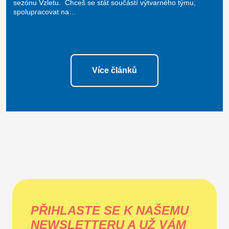
sezónu Vzletu. Chceš se stát součástí výtvarného týmu,
spolupracovat na…
Více článků
PŘIHLASTE SE K NAŠEMU
NEWSLETTERU A UŽ VÁM