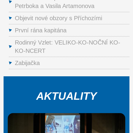
Petrboka a Vasila Artamonova
Objevit nové obzory s Příchozími
První rána kapitána
Rodinný Vzlet: VELIKO-KO-NOČNÍ KO-
KO-NCERT
Zabijačka
AKTUALITY