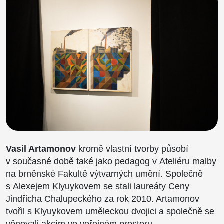
Vasil Artamonov
kromě vlastní tvorby působí
v současné době také jako pedagog v Ateliéru malby
na brněnské Fakultě výtvarných umění. Společně
s Alexejem Klyuykovem se stali laureáty Ceny
Jindřicha Chalupeckého za rok 2010. Artamonov
tvořil s Klyuykovem uměleckou dvojici a společně se
věnovali akcím ve veřejném prostoru,