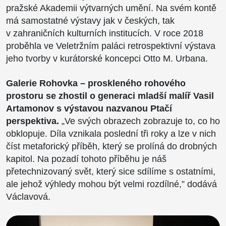
pražské Akademii výtvarných umění. Na svém kontě
má samostatné výstavy jak v českých, tak
v zahraničních kulturních institucích. V roce 2018
proběhla ve Veletržním paláci retrospektivní výstava
jeho tvorby v kurátorské koncepci Otto M. Urbana.
Galerie Rohovka – proskleného rohového
prostoru se zhostil o generaci mladší malíř Vasil
Artamonov s výstavou nazvanou Ptačí
perspektiva.
„Ve svých obrazech zobrazuje to, co ho
obklopuje. Díla vznikala poslední tři roky a lze v nich
číst metaforický příběh, který se prolíná do drobných
kapitol. Na pozadí tohoto příběhu je náš
přetechnizovaný svět, který sice sdílíme s ostatními,
ale jehož výhledy mohou být velmi rozdílné,” dodává
Václavová.