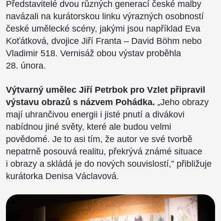
Představitelé dvou různých generací české malby
navázali na kurátorskou linku výrazných osobností
české umělecké scény, jakými jsou například Eva
Koťátková, dvojice Jiří Franta – David Böhm nebo
Vladimir 518. Vernisáž obou výstav proběhla
28. února.
Výtvarný umělec Jiří Petrbok pro Vzlet připravil
výstavu obrazů s názvem Pohádka.
„Jeho obrazy
mají uhrančivou energii i jisté pnutí a divákovi
nabídnou jiné světy, které ale budou velmi
povědomé. Je to asi tím, že autor ve své tvorbě
nepatrně posouvá realitu, překrývá známé situace
i obrazy a skládá je do nových souvislostí,” přibližuje
kurátorka Denisa Václavová.