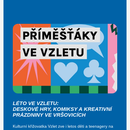
LÉTO VE VZLETU:
DESKOVÉ HRY, KOMIKSY A KREATIVNÍ
PRÁZDNINY VE VRŠOVICÍCH
Kulturní křižovatka Vzlet zve i letos děti a teenagery na