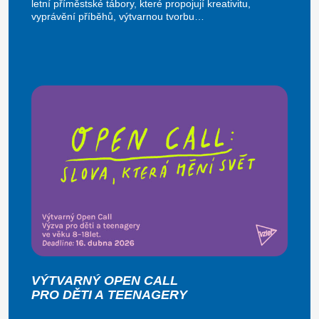
letní příměstské tábory, které propojují kreativitu,
vyprávění příběhů, výtvarnou tvorbu…
VÝTVARNÝ OPEN CALL
PRO DĚTI A TEENAGERY