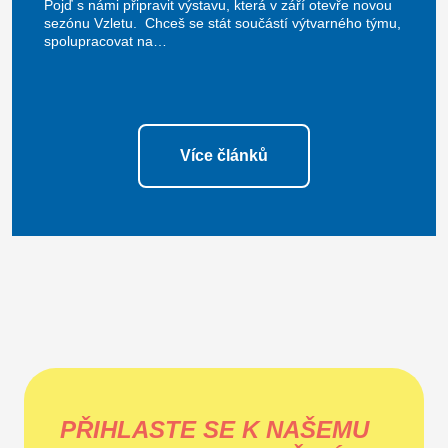
Pojď s námi připravit výstavu, která v září otevře novou
sezónu Vzletu. Chceš se stát součástí výtvarného týmu,
spolupracovat na…
Více článků
PŘIHLASTE SE K NAŠEMU