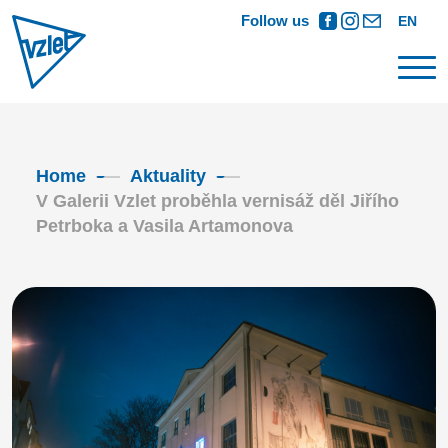
Follow us
EN
Home
Aktuality
V Galerii Vzlet proběhla vernisáž děl Jiřího
Petrboka a Vasila Artamonova