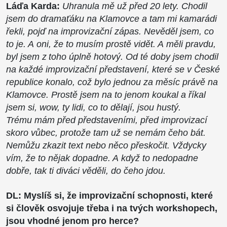
Láďa Karda:
Uhranula mě už před 20 lety. Chodil
jsem do dramaťáku na Klamovce a tam mi kamarádi
řekli, pojď na improvizační zápas. Nevěděl jsem, co
to je. A oni, že to musím prostě vidět. A měli pravdu,
byl jsem z toho úplně hotový. Od té doby jsem chodil
na každé improvizační představení, které se v České
republice konalo, což bylo jednou za měsíc právě na
Klamovce. Prostě jsem na to jenom koukal a říkal
jsem si, wow, ty lidi, co to dělají, jsou hustý.
Trému mám před představeními, před improvizací
skoro vůbec, protože tam už se nemám čeho bát.
Nemůžu zkazit text nebo něco přeskočit. Vždycky
vím, že to nějak dopadne. A když to nedopadne
dobře, tak ti diváci věděli, do čeho jdou.
DL:
Myslíš si, že improvizační schopnosti, které
si člověk osvojuje třeba i na tvých workshopech,
jsou vhodné jenom pro herce?