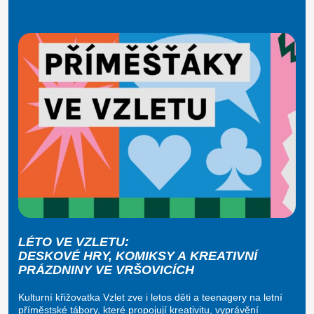
LÉTO VE VZLETU:
DESKOVÉ HRY, KOMIKSY A KREATIVNÍ
PRÁZDNINY VE VRŠOVICÍCH
Kulturní křižovatka Vzlet zve i letos děti a teenagery na letní
příměstské tábory, které propojují kreativitu, vyprávění