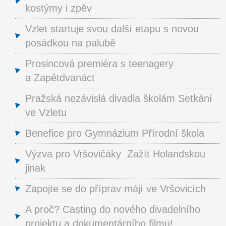
kostýmy i zpěv
Vzlet startuje svou další etapu s novou
posádkou na palubě
Prosincová premiéra s teenagery
a Zapětdvanáct
Pražská nezávislá divadla školám Setkání
ve Vzletu
Benefice pro Gymnázium Přírodní škola
Výzva pro Vršovičáky Zažít Holandskou
jinak
Zapojte se do příprav májí ve Vršovicích
A proč? Casting do nového divadelního
projektu a dokumentárního filmu!