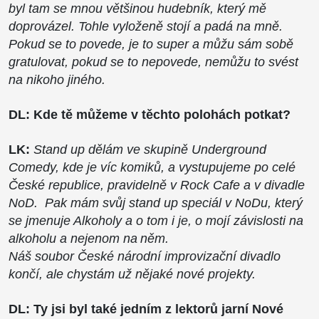
byl tam se mnou většinou hudebník, který mě
doprovázel. Tohle vyloženě stojí a padá na mně.
Pokud se to povede, je to super a můžu sám sobě
gratulovat, pokud se to nepovede, nemůžu to svést
na nikoho jiného.
DL: Kde tě můžeme v těchto polohách potkat?
LK:
Stand up dělám ve skupině Underground
Comedy, kde je víc komiků, a vystupujeme po celé
České republice, pravidelně v Rock Cafe a v divadle
NoD. Pak mám svůj stand up speciál v NoDu, který
se jmenuje Alkoholy a o tom i je, o mojí závislosti na
alkoholu a nejenom na něm.
Náš soubor České národní improvizační divadlo
končí, ale chystám už nějaké nové projekty.
DL: Ty jsi byl také jedním z lektorů jarní Nové