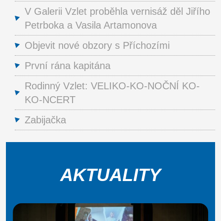
V Galerii Vzlet proběhla vernisáž děl Jiřího
Petrboka a Vasila Artamonova
Objevit nové obzory s Příchozími
První rána kapitána
Rodinný Vzlet: VELIKO-KO-NOČNÍ KO-
KO-NCERT
Zabijačka
AKTUALITY