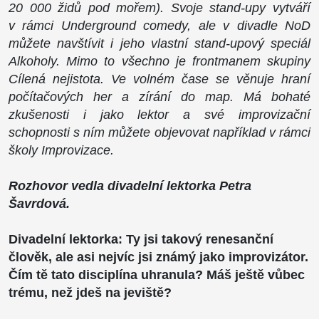
20 000 židů pod mořem). Svoje stand-upy vytváří
v rámci Underground comedy, ale v divadle NoD
můžete navštívit i jeho vlastní stand-upový speciál
Alkoholy. Mimo to všechno je frontmanem skupiny
Cílená nejistota. Ve volném čase se věnuje hraní
počítačových her a zírání do map. Má bohaté
zkušenosti i jako lektor a své improvizační
schopnosti s ním můžete objevovat například v rámci
školy Improvizace.
Rozhovor vedla divadelní lektorka Petra
Šavrdová.
Divadelní lektorka:
Ty jsi takový renesanční
člověk, ale asi nejvíc jsi známý jako improvizátor.
Čím tě tato disciplína uhranula? Máš ještě vůbec
trému, než jdeš na jeviště?