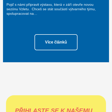
Pojď s námi připravit výstavu, která v září otevře novou
sezónu Vzletu. Chceš se stát součástí výtvarného týmu,
spolupracovat na…
Více článků
PŘIHLASTE SE K NAŠEMU