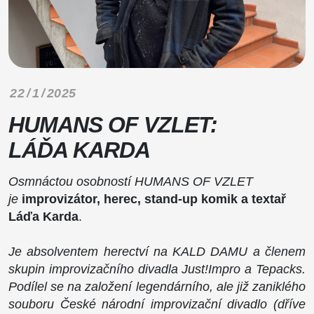
22 / 1 / 2025
HUMANS OF VZLET:
LÁĎA KARDA
Osmnáctou osobností HUMANS OF VZLET
je
improvizátor, herec, stand-up komik a textař
Láďa Karda
.
Je absolventem herectví na KALD DAMU a členem
skupin improvizačního divadla Just!Impro a Tepacks.
Podílel se na založení legendárního, ale již zaniklého
souboru České národní improvizační divadlo (dříve