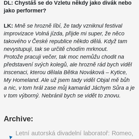
DL: Chystáš se do Vzletu někdy jako divák nebo
jako performer?
LK:
Mně se hrozně líbí, že tady vzniknul festival
improvizace Volná jízda, přijde mi super, že něco
takového v České republice někdo dělá. Když tam
nevystupuji, tak se určitě chodím mrknout.
Protože pracuji večer, tak moc nemůžu chodit na
představení svých kolegů, ale hrozně rád bych viděl
inscenaci, kterou dělala Bětka Nováková – Kytice,
My Homeland. Ale už jsem tady viděl Objal mě bůh
a nic, v tom hrál zase můj kamarád Jáchym Sůra a je
v tom výborný. Nebránil bych se vidět to znovu.
Archive:
Letní autorská divadelní laboratoř: Romeo,