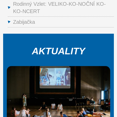
Rodinný Vzlet: VELIKO-KO-NOČNÍ KO-
KO-NCERT
Zabijačka
AKTUALITY