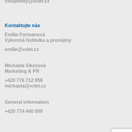
vstupenky@vzlet.cz
Kontaktujte nás
Emílie Formanová
Výkonná ředitelka a pronájmy
emilie@vzlet.cz
Michaela Sikorová
Marketing & PR
+420 776 712 858
michaela@vzlet.cz
General information
+420 774 440 009