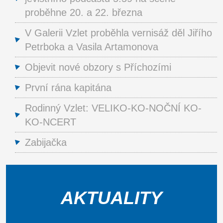
proběhne 20. a 22. března
V Galerii Vzlet proběhla vernisáž děl Jiřího
Petrboka a Vasila Artamonova
Objevit nové obzory s Příchozími
První rána kapitána
Rodinný Vzlet: VELIKO-KO-NOČNÍ KO-
KO-NCERT
Zabijačka
AKTUALITY