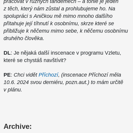
pracovat v různých tandemech – a tohle je jeden
z těch, který nám zůstal a prohlubujeme ho. Na
spolupráci s Aničkou mě mimo mnoho dalšího
přitahuje její tíhnutí k osobnímu, skrze které se
přibližuje k něčemu mimo sebe, k něčemu osobnímu
druhého člověka.
DL
: Je nějaká další inscenace v programu Vzletu,
které se chystáš navštívit?
PE
:
Chci vidět
Příchozí
, (inscenace Příchozí měla
10.6. 2024 svou derniéru, pozn.aut.) to mám určitě
v plánu.
Archive: