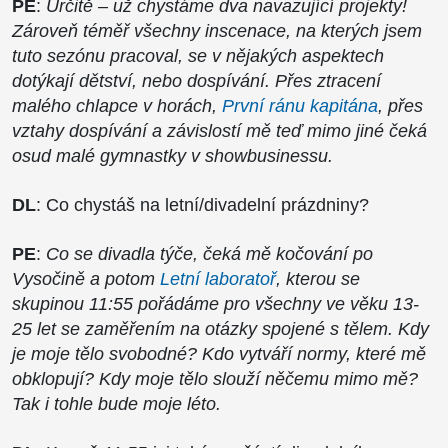
PE
:
Určitě – už chystáme dva navazující projekty!
Zároveň téměř všechny inscenace, na kterých jsem
tuto sezónu pracoval, se v nějakých aspektech
dotýkají dětství, nebo dospívání. Přes ztracení
malého chlapce v horách,
První ránu kapitána
, přes
vztahy dospívání a závislostí mě teď mimo jiné čeká
osud malé gymnastky v showbusinessu.
DL
: Co chystáš na letní/divadelní prázdniny?
PE
:
Co se divadla týče, čeká mě kočování po
Vysočině a potom
Letní laboratoř
, kterou se
skupinou 11:55 pořádáme pro všechny ve věku 13-
25 let se zaměřením na otázky spojené s tělem. Kdy
je moje tělo svobodné? Kdo vytváří normy, které mě
obklopují? Kdy moje tělo slouží něčemu mimo mě?
Tak i tohle bude moje léto.