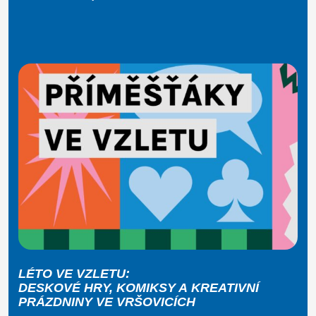
LÉTO VE VZLETU:
DESKOVÉ HRY, KOMIKSY A KREATIVNÍ
PRÁZDNINY VE VRŠOVICÍCH