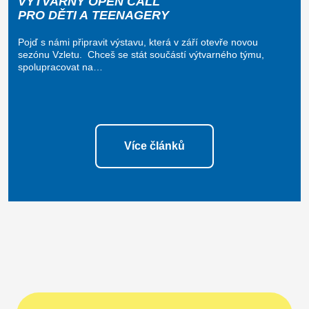
VÝTVARNÝ OPEN CALL
PRO DĚTI A TEENAGERY
Pojď s námi připravit výstavu, která v září otevře novou
sezónu Vzletu. Chceš se stát součástí výtvarného týmu,
spolupracovat na…
Více článků