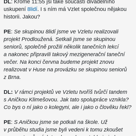
DL
: Kromě 11:55 jsi také součástí divadelního
uskupení
8lidí
. I s ním má Vzlet společnou nějakou
historii. Jakou?
PE
:
Se skupinou 8lidí jsme ve Vzletu realizovali
projekt Prodloužená. Setkali jsme se skupinou
seniorů, společně prožili několik tanečních lekcí
a nakonec připravili takový mezigenerační taneční
večer. Na konci června budeme projekt znovu
realizovat v Huse na provázku se skupinou seniorů
z Brna.
DL:
V rámci projektů ve Vzletu tvoříš tvůrčí tandem
s Aničkou Klimešovou. Jak tato spolupráce vznikla?
Co bys o ní jako o kolegyni, ale i jako o člověku řekl?
PE
:
S Aničkou jsme se potkali na škole. Už
v průběhu studia jsme byli vedeni k tomu zkoušet