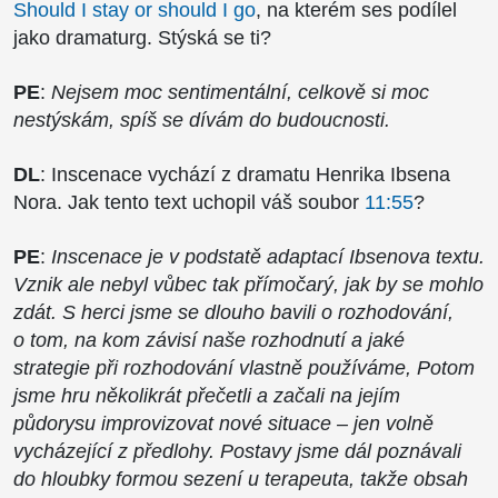
Should I stay or should I go
, na kterém ses podílel
jako dramaturg. Stýská se ti?
PE
:
Nejsem moc sentimentální, celkově si moc
nestýskám, spíš se dívám do budoucnosti.
DL
: Inscenace vychází z dramatu Henrika Ibsena
Nora. Jak tento text uchopil váš soubor
11:55
?
PE
:
Inscenace je v podstatě adaptací Ibsenova textu.
Vznik ale nebyl vůbec tak přímočarý, jak by se mohlo
zdát. S herci jsme se dlouho bavili o rozhodování,
o tom, na kom závisí naše rozhodnutí a jaké
strategie při rozhodování vlastně používáme, Potom
jsme hru několikrát přečetli a začali na jejím
půdorysu improvizovat nové situace – jen volně
vycházející z předlohy. Postavy jsme dál poznávali
do hloubky formou sezení u terapeuta, takže obsah