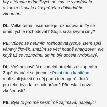
hry a témata jednotlivých postav se vynořovala
a konkretizovala až v průběhu důkladného
zkoumání.
DL
: Velké téma inscenace je rozhodování. Ty se
umíš rychle rozhodovat? Stojíš si za svými činy?
PE
:
Vůbec se neumím rozhodovat rychle, jsem spíš
váhavý člověk, snažím se věci hodně analyzovat, ale
když už se rozhodnu, umím být docela tvrdohlavý.
DL
: Váš nejnovější divadelní projekt s uskupením
Zapětdvanáct se jmenuje
První rána kapitána
a přizvali jste si do něj partu teenagerů. Jaká
pro tebe byla tato spolupráce? Přinesla ti nové
zkušenosti?
PE
:
Byla to pro mě nesmírně zajímavá, nabíjející