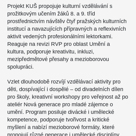
Projekt KUŠ propojuje kulturní vzdělávání s
prožitkovým učením žáků 8. a 9. tříd
prostřednictvím návštěv čtyř pražských kulturních
institucí a navazujících přípravných a reflexivních
aktivit vedených profesionálními lektorkami.
Reaguje na revizi RVP pro oblast Umění a
kultura, podporuje kreativitu, inkluzi,
mezipředmětové přesahy a mezioborovou
spolupráci.
Vzlet dlouhodobě rozvíjí vzdělávací aktivity pro
děti, dospívající i dospělé – od divadelních dílen
pro školy, kreativní workshopy pro veřejnost až po
ateliér Nová generace pro mladé zájemce o
umění. Program posiluje divácké i umělecké
kompetence, podporuje tvořivost a kritické
myšlení a nabízí mezioborové formáty, které
propojují různé generace i umělecké disciplíny.