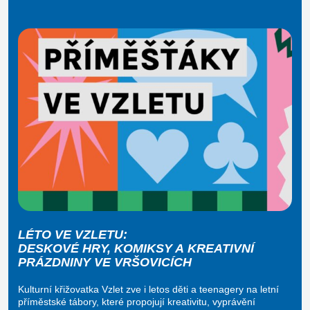
LÉTO VE VZLETU:
DESKOVÉ HRY, KOMIKSY A KREATIVNÍ
PRÁZDNINY VE VRŠOVICÍCH
Kulturní křižovatka Vzlet zve i letos děti a teenagery na letní
příměstské tábory, které propojují kreativitu, vyprávění