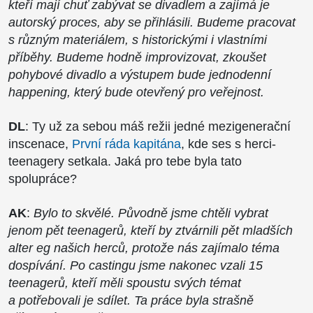
kteří mají chuť zabývat se divadlem a zajímá je
autorský proces, aby se přihlásili. Budeme pracovat
s různým materiálem, s historickými i vlastními
příběhy. Budeme hodně improvizovat, zkoušet
pohybové divadlo a výstupem bude jednodenní
happening, který bude otevřený pro veřejnost.
DL
: Ty už za sebou máš režii jedné mezigenerační
inscenace,
První ráda kapitána
, kde ses s herci-
teenagery setkala. Jaká pro tebe byla tato
spolupráce?
AK
:
Bylo to skvělé. Původně jsme chtěli vybrat
jenom pět teenagerů, kteří by ztvárnili pět mladších
alter eg našich herců, protože nás zajímalo téma
dospívání. Po castingu jsme nakonec vzali 15
teenagerů, kteří měli spoustu svých témat
a potřebovali je sdílet. Ta práce byla strašně