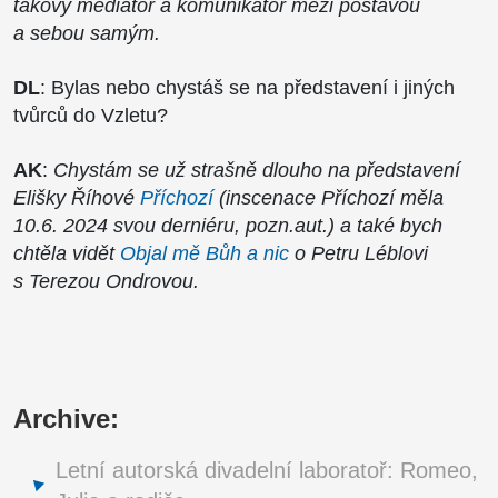
takový mediátor a komunikátor mezi postavou
a sebou samým.
DL
: Bylas nebo chystáš se na představení i jiných
tvůrců do Vzletu?
AK
:
Chystám se už strašně dlouho na představení
Elišky Říhové
Příchozí
(inscenace Příchozí měla
10.6. 2024 svou derniéru, pozn.aut.) a také bych
chtěla vidět
Objal mě Bůh a nic
o Petru Léblovi
s Terezou Ondrovou.
Archive:
Letní autorská divadelní laboratoř: Romeo,