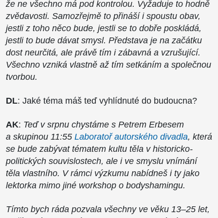
že ne všechno má pod kontrolou. Vyžaduje to hodně
zvědavosti. Samozřejmě to přináší i spoustu obav,
jestli z toho něco bude, jestli se to dobře poskládá,
jestli to bude dávat smysl. Představa je na začátku
dost neurčitá, ale právě tím i zábavná a vzrušující.
Všechno vzniká vlastně až tím setkáním a společnou
tvorbou.
DL
: Jaké téma máš teď vyhlídnuté do budoucna?
AK
:
Teď v srpnu chystáme s Petrem Erbesem
a skupinou 11:55
Laboratoř autorského divadla
, která
se bude zabývat tématem kultu těla v historicko-
politických souvislostech, ale i ve smyslu vnímání
těla vlastního. V rámci výzkumu nabídneš i ty jako
lektorka mimo jiné workshop o bodyshamingu.
Tímto bych ráda pozvala všechny ve věku 13–25 let,