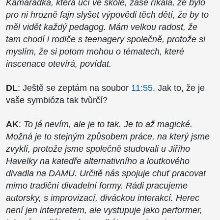
Kamarádka, která učí ve škole, zase říkala, že bylo
pro ni hrozně fajn slyšet výpovědi těch dětí, že by to
měl vidět každý pedagog. Mám velkou radost, že
tam chodí i rodiče s teenagery společně, protože si
myslím, že si potom mohou o tématech, které
inscenace otevírá, povídat.
DL
: Ještě se zeptám na soubor
11:55
. Jak to, že je
vaše symbióza tak tvůrčí?
AK
:
To já nevím, ale je to tak. Je to až magické.
Možná je to stejným způsobem práce, na který jsme
zvyklí, protože jsme společně studovali u Jiřího
Havelky na katedře alternativního a loutkového
divadla na DAMU. Určitě nás spojuje chuť pracovat
mimo tradiční divadelní formy. Rádi pracujeme
autorsky, s improvizací, diváckou interakcí. Herec
není jen interpretem, ale vystupuje jako performer,