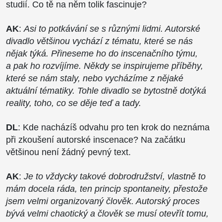
studií. Co tě na něm tolik fascinuje?
AK
:
Asi to potkávání se s různými lidmi. Autorské
divadlo většinou vychází z tématu, které se nás
nějak týká. Přineseme ho do inscenačního týmu,
a pak ho rozvíjíme. Někdy se inspirujeme příběhy,
které se nám staly, nebo vycházíme z nějaké
aktuální tématiky. Tohle divadlo se bytostně dotýká
reality, toho, co se děje teď a tady.
DL
: Kde nacházíš odvahu pro ten krok do neznáma
při zkoušení autorské inscenace? Na začátku
většinou není žádný pevný text.
AK
:
Je to vždycky takové dobrodružství, vlastně to
mám docela ráda, ten princip spontaneity, přestože
jsem velmi organizovaný člověk. Autorský proces
bývá velmi chaotický a člověk se musí otevřít tomu,