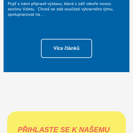
Pojď s námi připravit výstavu, která v září otevře novou
sezónu Vzletu. Chceš se stát součástí výtvarného týmu,
spolupracovat na…
Více článků
PŘIHLASTE SE K NAŠEMU