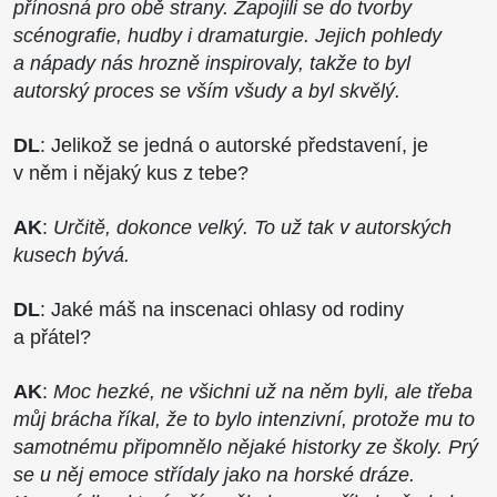
přínosná pro obě strany. Zapojili se do tvorby
scénografie, hudby i dramaturgie. Jejich pohledy
a nápady nás hrozně inspirovaly, takže to byl
autorský proces se vším všudy a byl skvělý.
DL
: Jelikož se jedná o autorské představení, je
v něm i nějaký kus z tebe?
AK
:
Určitě, dokonce velký. To už tak v autorských
kusech bývá.
DL
: Jaké máš na inscenaci ohlasy od rodiny
a přátel?
AK
:
Moc hezké, ne všichni už na něm byli, ale třeba
můj brácha říkal, že to bylo intenzivní, protože mu to
samotnému připomnělo nějaké historky ze školy. Prý
se u něj emoce střídaly jako na horské dráze.