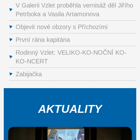
V Galerii Vzlet proběhla vernisáž děl Jiřího
Petrboka a Vasila Artamonova
Objevit nové obzory s Příchozími
První rána kapitána
Rodinný Vzlet: VELIKO-KO-NOČNÍ KO-
KO-NCERT
Zabijačka
AKTUALITY