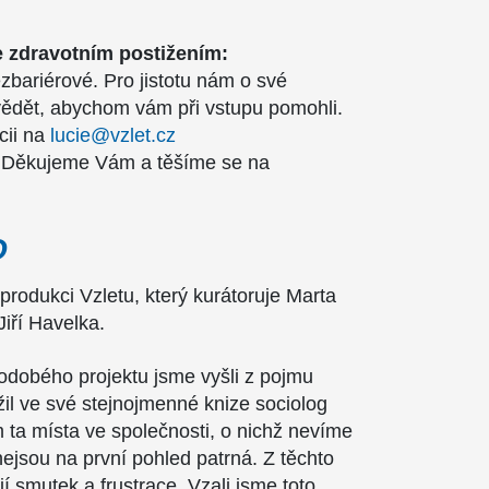
 zdravotním postižením:
bezbariérové. Pro jistotu nám o své
vědět, abychom vám při vstupu pomohli.
cii na
lucie@vzlet.cz
 Děkujeme Vám a těšíme se na
O
produkci Vzletu, který kurátoruje Marta
iří Havelka.
hodobého projektu jsme vyšli z pojmu
žil ve své stejnojmenné knize sociolog
m ta místa ve společnosti, o nichž nevíme
nejsou na první pohled patrná. Z těchto
jí smutek a frustrace. Vzali jsme toto