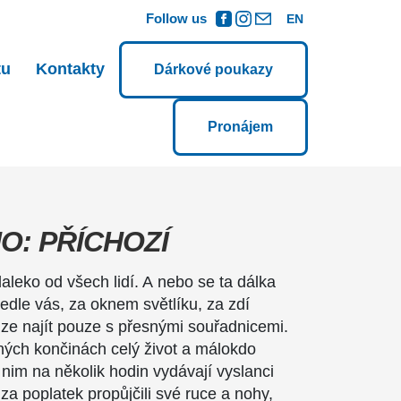
Follow us
EN
tu
Kontakty
Dárkové poukazy
Pronájem
O: PŘÍCHOZÍ
aleko od všech lidí. A nebo se ta dálka
edle vás, za oknem světlíku, za zdí
 lze najít pouze s přesnými souřadnicemi.
ených končinách celý život a málokdo
 nim na několik hodin vydávají vyslanci
 za poplatek propůjčili své ruce a nohy,