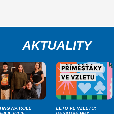
AKTUALITY
TING NA ROLE
LÉTO VE VZLETU:
EA A JULIE
DESKOVÉ HRY,