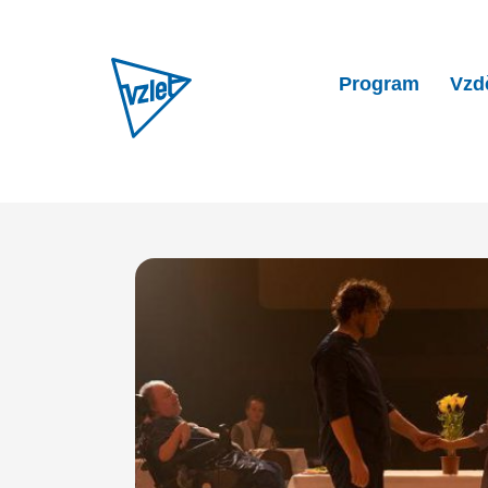
Program
Vzd
Home
Program
Území nik