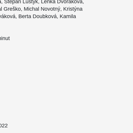
á, Štěpán Lustyk, Lenka Dvořáková,
l Greško, Michal Novotný, Kristýna
váková, Berta Doubková, Kamila
minut
022