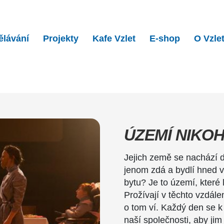
ělávání
Projekty
Kafe Vzlet
E-shop
O Vzle
oho: Příchozí…
ÚZEMÍ NIKOH
Jejich země se nachází d
jenom zdá a bydlí hned v
bytu? Je to území, které
Prožívají v těchto vzdál
o tom ví. Každý den se k
naší společnosti, aby jim