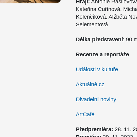
Hrají:
Antonie Rašilovov
Kateřina Cuřínová, Micha
Kolenčíková, Alžběta No
Selementová
Délka představení
: 90 
Recenze
a reportáže
Události v kultuře
Aktuálně.cz
Divadelní noviny
ArtCafé
Předpremiéra:
28. 11. 2