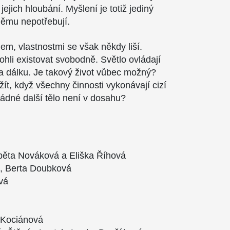
jejich hloubání. Myšlení je totiž jediný
němu nepotřebují.
em, vlastnostmi se však někdy liší.
ohli existovat svobodně. Světlo ovládají
na dálku. Je takový život vůbec možný?
ít, když všechny činnosti vykonávají cizí
ádné další tělo není v dosahu?
žběta Nováková a Eliška Říhová
á, Berta Doubková
ová
a Kociánová