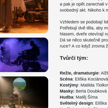
a pak je opět zanechali v 
svobodný akt. Nikoho k 
Vzhledem se podobají lid
Potřebují dvě těla, aby m
hlasem, dveře otevírají 
Dá se něco skutečně prož
ruce? A co když zrovna ž
Tvůrčí tým:
Režie, dramaturgie
: Al
Scéna
: Eliška Kociánov
Kostýmy
: Matilda Tlolk
Masky:
Berta Doubková
Hudba
: Matěj Šíma
Světelný design
: Elišk