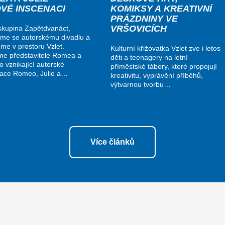
OVÉ INSCENACI
KOMIKSY A KREATIVNÍ
PRÁZDNINY VE
VRŠOVICÍCH
kupina Zapětdvanáct,
me se autorskému divadlu a
me v prostoru Vzlet.
Kulturní křižovatka Vzlet zve i letos
me představitele Romea a
děti a teenagery na letní
do vznikající autorské
příměstské tábory, které propojují
nace Romeo, Julie a…
kreativitu, vyprávění příběhů,
výtvarnou tvorbu…
Více článků