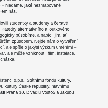
lně – hledáme, jaké nezmapované
olem nás.
lovili studentky a studenty a čerstvé
 Katedry alternativního a loutkového
ogicky působíme, a nabídli jim, ať
tvůrčím způsobem. Nejde nám o vytváření
ací, ale spíše o jakýsi výzkum uměními –
ar, ale může vzniknout i film, instalace,
ocházka.
tenci o.p.s., Státnímu fondu kultury,
vu kultury České republiky, hlavnímu
sti Praha 10, Divadlu Vosto5 a Jakubu