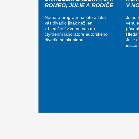
ROMEO, JULIE A RODIČE
V N
Nemáte program na léto a láká
Jsme s
vás divadlo jinak než jen
věnuje
z hlediště? Zveme vás do
působí
čtyřdenní laboratoře autorského
Hledá
divadla se skupinou…
Julie 
insce