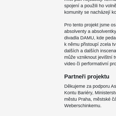
spojení a použili ho vo
komunity se nacházejí k
Pro tento projekt jsme os
absolventy a absolventky
divadla DAMU, kde pedag
k němu přistoupí zcela 
dalších a dalších inscen
může vzniknout jevištní tv
video či performativní pr
Partneři projektu
Děkujeme za podporu Asis
Kontu Bariéry, Ministerst
městu Praha, městské čá
Weberschinkemu.