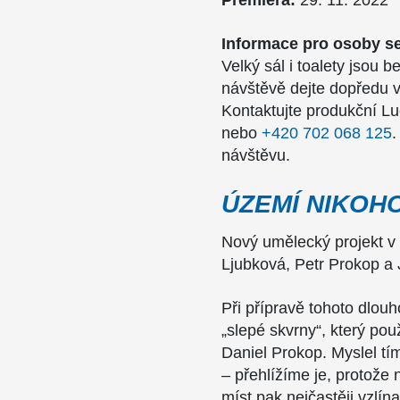
Premiéra:
29. 11. 2022
Informace pro osoby se
Velký sál i toalety jsou 
návštěvě dejte dopředu 
Kontaktujte produkční Lu
nebo
+420 702 068 125
.
návštěvu.
ÚZEMÍ NIKOH
Nový umělecký projekt v 
Ljubková, Petr Prokop a J
Při přípravě tohoto dlou
„slepé skvrny“, který pou
Daniel Prokop. Myslel tí
– přehlížíme je, protože 
míst pak nejčastěji vzlína