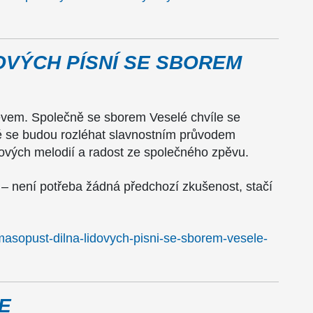
OVÝCH PÍSNÍ SE SBOREM
ěvem. Společně se sborem Veselé chvíle se
é se budou rozléhat slavnostním průvodem
dových melodií a radost ze společného zpěvu.
i – není potřeba žádná předchozí zkušenost, stačí
/masopust-dilna-lidovych-pisni-se-sborem-vesele-
E