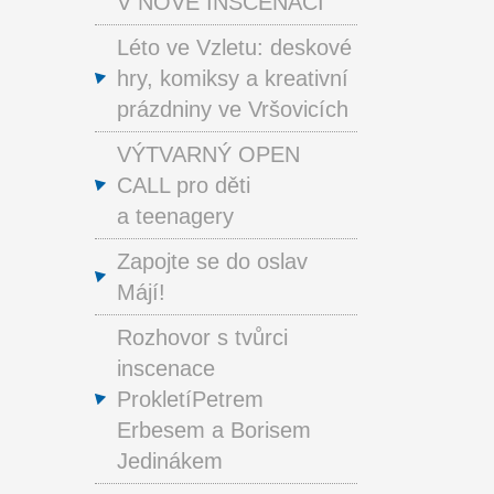
V NOVÉ INSCENACI
Léto ve Vzletu: deskové
hry, komiksy a kreativní
prázdniny ve Vršovicích
VÝTVARNÝ OPEN
CALL pro děti
a teenagery
Zapojte se do oslav
Májí!
Rozhovor s tvůrci
inscenace
ProkletíPetrem
Erbesem a Borisem
Jedinákem