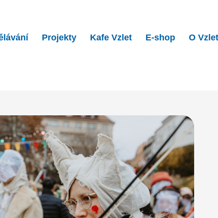
ělávání
Projekty
Kafe Vzlet
E-shop
O Vzle
í dílny ve Vzletu: masky, kostýmy i zpěv