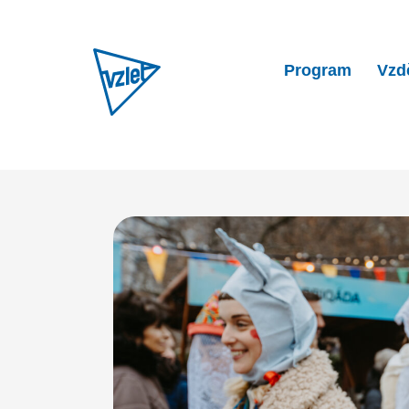
Program
Vzd
Home
Aktuality
Masopustn