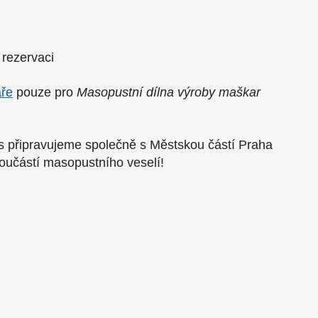
rezervaci
áře
pouze pro
Masopustní dílna výroby maškar
tos připravujeme společně s Městskou částí Praha
součástí masopustního veselí!