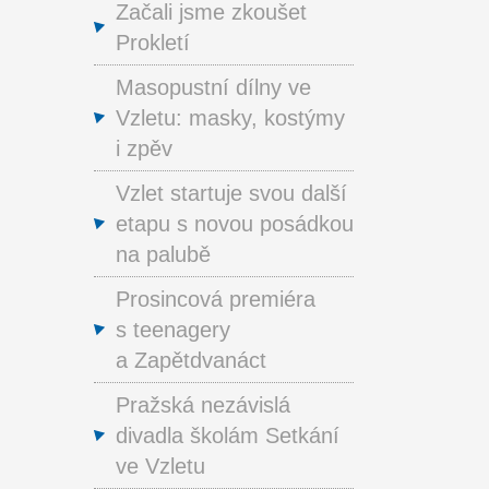
Začali jsme zkoušet
Prokletí
Masopustní dílny ve
Vzletu: masky, kostýmy
i zpěv
Vzlet startuje svou další
etapu s novou posádkou
na palubě
Prosincová premiéra
s teenagery
a Zapětdvanáct
Pražská nezávislá
divadla školám Setkání
ve Vzletu