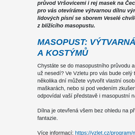
průvod Vršovicemi i rej masek na Č
pro vás otevíráme výtvarnou dílnu vý
lidových písní se sborem Veselé chvíle.
z blížícího masopustu.
MASOPUST: VÝTVARNÁ
A KOSTÝMŮ
Chystáte se do masopustního průvodu 
už nesedí? Ve Vzletu pro vás bude celý 
několika dní můžete vytvořit vlastní osob
maškarách, nebo si pod vedením zkušené
odpovídal vaší představě i masopustní n
Dílna je otevřená všem bez ohledu na pře
fantazie.
Více informací:
https://vzlet.cz/program