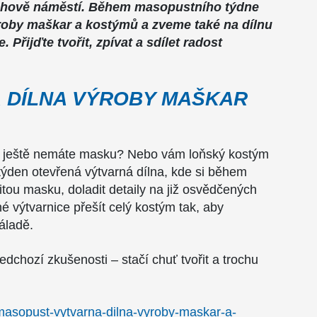
echově náměstí. Během masopustního týdne
roby maškar a kostýmů a zveme také na dílnu
 Přijďte tvořit, zpívat a sdílet radost
 DÍLNA VÝROBY MAŠKAR
a ještě nemáte masku? Nebo vám loňský kostým
týden otevřená výtvarná dílna, kde si během
itou masku, doladit detaily na již osvědčených
 výtvarnice přešít celý kostým tak, aby
áladě.
dchozí zkušenosti – stačí chuť tvořit a trochu
/masopust-vytvarna-dilna-vyroby-maskar-a-