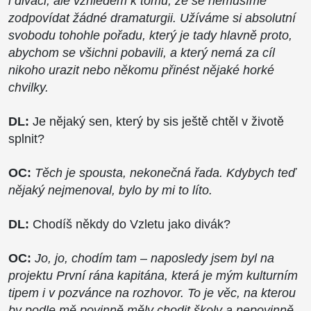
i diváci, ale vzhledem k tomu, že se nemusíme
zodpovídat žádné dramaturgii. Užíváme si absolutní
svobodu tohohle pořadu, který je tady hlavně proto,
abychom se všichni pobavili, a který nemá za cíl
nikoho urazit nebo někomu přinést nějaké horké
chvilky.
DL:
Je nějaký sen, který by sis ještě chtěl v životě
splnit?
OC:
Těch je spousta, nekonečná řada. Kdybych teď
nějaký nejmenoval, bylo by mi to líto.
DL:
Chodíš někdy do Vzletu jako divák?
OC:
Jo, jo, chodím tam – naposledy jsem byl na
projektu První rána kapitána, která je mým kulturním
tipem i v pozvánce na rozhovor. To je věc, na kterou
by podle mě povinně měly chodit školy a nepovinně