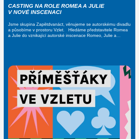
CASTING NA ROLE ROMEA A JULIE
V NOVÉ INSCENACI
Jsme skupina Zapětdvanáct, věnujeme se autorskému divadlu
a působíme v prostoru Vzlet. Hledáme představitele Romea
a Julie do vznikající autorské inscenace Romeo, Julie a…