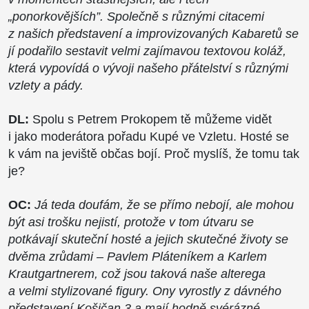
„ponorkovějších”. Společně s různými citacemi
z našich představení a improvizovaných Kabaretů se
jí podařilo sestavit velmi zajímavou textovou koláž,
která vypovídá o vývoji našeho přátelství s různými
vzlety a pády.
DL:
Spolu s Petrem Prokopem tě můžeme vidět
i jako moderátora pořadu Kupé ve Vzletu. Hosté se
k vám na jeviště občas bojí. Proč myslíš, že tomu tak
je?
OC:
Já teda doufám, že se přímo nebojí, ale mohou
být asi trošku nejistí, protože v tom útvaru se
potkávají skuteční hosté a jejich skutečné životy se
dvěma zrůdami – Pavlem Pláteníkem a Karlem
Krautgartnerem, což jsou taková naše alterega
a velmi stylizované figury. Ony vyrostly z dávného
představení Košičan 3 a mají hodně svérázné