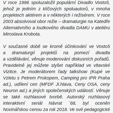
V roce 1996 spoluzaložil populární Divadlo Vosto5,
jehož je jedním z klíčových spoluautorů, v mnoha
projektech aktérem a v některých i režisérem. V roce
2003 absolvoval obor režie – dramaturgie na Katedře
Alternativního a loutkového divadla DAMU v ateliéru
Miroslava Krobota.
V současné době se kromě účinkování ve Vosto5
a dramaturgií projektů na pomezí divadla
a vzdělávání, věnuje moderování diskusních pořadů.
Pravidelně jej můžete slyšet například ve vltavské
Vizitce. Je moderátorem řady talkshow (Kupé ve
Vzletu s Petrem Prokopem, Camping pro IPR Praha
ad.), udílení cen (MFDF Ji.hlava, Ceny OSA, ceny
Neuron ad.) a jiných společenských událostí. Věnuje
se také rozhlasové tvorbě. Autorský rozhlasový
interaktivní seriál Návrat ´68, byl oceněn
Novinářskou cenou za rok 2018. Ve své pedagogické