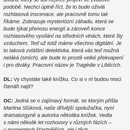
podobě. Nechci úplně říct, že to bude oživlá
rozhlasová inscenace, ale pracovně tomu tak
říkáme. Zobrazuje mysteriózní záhadu, která se
bude týkat přenosu energií a zároveň konce
rozhlasového vysílání na středních vlnách, které šly
vzduchem. Teď už totiž máme všechno digitální. Je
to taková zvláštní detektivka, která vás teď možná
neláká (smích), ale bude to prostě velké překvapení
i pro diváky. Pracovní název je Tragédie v Liblicích.
DL:
Vy chystáte také knížku. Co si v ní budou moci
čtenáři najít?
OC:
Jedná se o zajímavý formát, se kterým přišla
Martina Sľúková, naše dřívější spolužačka, nyní
dramaturgyně a autorka několika knížek. Vedla
s námi několik let rozhovory v různých fázích –
v momentech šťastnějších, ale i těch