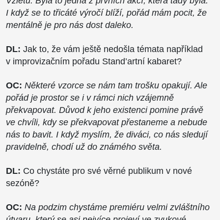
Vzletu.
Byla to jedna z prvních akcí, která tady byla.
I když se to třicáté výročí blíží, pořád mám pocit, že
mentálně je pro nás dost daleko.
DL:
Jak to, že vám ještě nedošla témata například
v improvizačním pořadu Stand’artní kabaret?
OC:
Některé vzorce se nám tam trošku opakují. Ale
pořád je prostor se i v rámci nich vzájemně
překvapovat. Důvod k jeho existenci pomine právě
ve chvíli, kdy se překvapovat přestaneme a nebude
nás to bavit. I když myslím, že diváci, co nás sledují
pravidelně, chodí už do známého světa.
DL:
Co chystáte pro své věrné publikum v nové
sezóně?
OC:
Na podzim chystáme premiéru velmi zvláštního
útvaru, který se asi nejvíce projeví ve zvukové