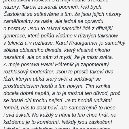
názory. Takoví zastaralí boomeři, řekl bych.
Častokrát se setkáváme s tím, že jsou jejich názory
zaměňovány za naše, ale jedná se opravdu
o postavy. Jsou to takoví samolibí lidé z dřívější
generace, které pořád vídáme v různých talkshow
v televizi a v rozhlase. Karel Krautgartner je samolibý
sólista oblastního divadla, který vlastně nikoho
nezajímá, ale on sám si myslí, že je mistr světa.
A moje postava Pavel Pláteník je zapomenutý
rozhlasový moderátor. Jsou to prostě takoví dva
lůzři, kterým utíká starý svět a setkávají se
prostřednictvím hostů s tím novým. Tím vzniká
docela dobré napětí, a to je možná ten důvod, proč
se hosté cítí trochu nejistí.
Je to hodně unikátní
formát, nás to dost baví, ale samozřejmě to nese
i svá úskalí. Ne každý s námi tu hru chce hrát, ne
každému je to komfortní. Někdy jsou zaskočení