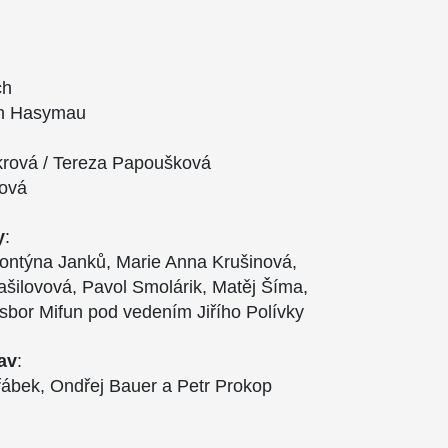
ch
an Hasymau
rová / Tereza Papoušková
ová
y
:
ontýna Janků, Marie Anna Krušinová,
ašilovová, Pavol Smolárik, Matěj Šíma,
sbor Mifun pod vedením Jiřího Polívky
av
:
ábek, Ondřej Bauer a Petr Prokop