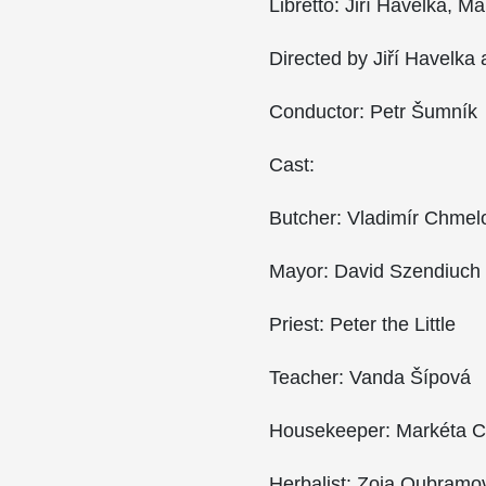
Libretto: Jiří Havelka, M
Directed by Jiří Havelka
Conductor: Petr Šumník
Cast:
Butcher: Vladimír Chmel
Mayor: David Szendiuch
Priest: Peter the Little
Teacher: Vanda Šípová
Housekeeper: Markéta C
Herbalist: Zoja Oubramo