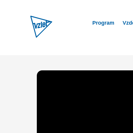
Program
Vzd
Home
Program
Zabijačk