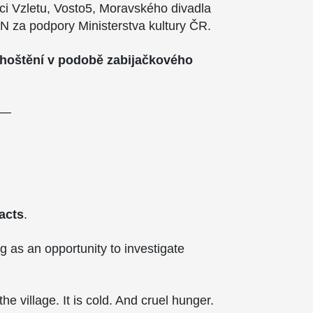
kci Vzletu, Vosto5, Moravského divadla
a podpory Ministerstva kultury ČR.
ohoštění v podobě zabijačkového
—
acts
.
g as an opportunity to investigate
the village. It is cold. And cruel hunger.