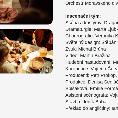
Orchestr Moravského di
Inscenační tým
:
Scéna a kostýmy: Dragan
Dramaturgie: Marta Ljub
Choreografie: Veronika K
Světelný design: Štěpán 
Zvuk: Michal Brůna
Video: Martin Bražina
Hudební nastudování: Ma
Korepetice: Vojtěch Čer
Producenti: Petr Prokop
Produkce: Denisa Sedláč
Spišáková, Emílie Form
Asistent scénografa: Voj
Stavba: Jeník Bubal
Překlad do angličtiny: Ia