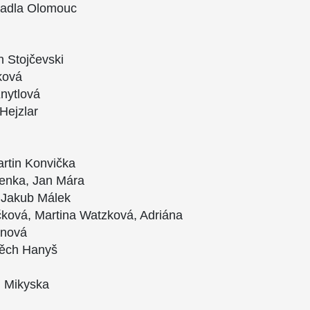
vadla Olomouc
 Stojčevski
ková
nytlová
Hejzlar
rtin Konvička
venka, Jan Mára
, Jakub Málek
ková, Martina Watzková, Adriána
anová
těch Hanyš
n Mikyska