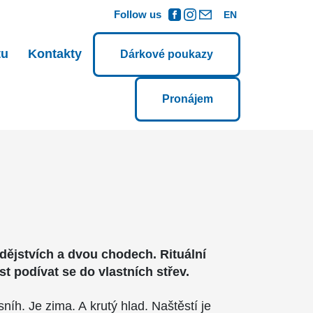
Follow us
EN
tu
Kontakty
Dárkové poukazy
Pronájem
dějstvích a dvou chodech. Rituální
ost podívat se do vlastních střev.
íh. Je zima. A krutý hlad. Naštěstí je