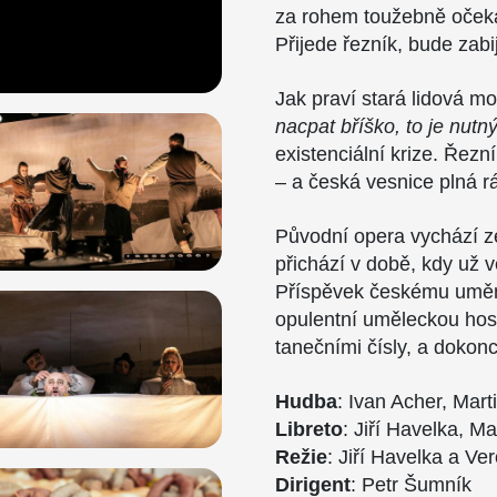
za rohem toužebně očeká
Přijede řezník, bude zabi
Jak praví stará lidová mo
nacpat bříško, to je nutný
existenciální krize. Řezn
– a česká vesnice plná r
Původní opera vychází z
přichází v době, kdy už 
Příspěvek českému uměn
opulentní uměleckou hos
tanečními čísly, a doko
Hudba
: Ivan Acher, Mart
Libreto
: Jiří Havelka, M
Režie
: Jiří Havelka a Ve
Dirigent
: Petr Šumník