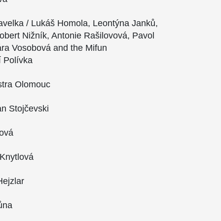
Havelka / Lukáš Homola, Leontýna Janků,
bert Nižník, Antonie Rašilovová, Pavol
ára Vosobová and the Mifun
í Polívka
stra Olomouc
n Stojčevski
ková
Knytlová
Hejzlar
ůna