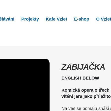
ělávání
Projekty
Kafe Vzlet
E-shop
O Vzle
a…
ZABIJAČKA
ENGLISH BELOW
Komická opera o třech 
vítání jara jako příležit
Na ves se pomalu snáší sn