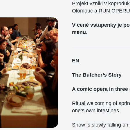
Projekt vznikl v koprodu
Olomouc a RUN OPERUN z
V ceně vstupenky je p
menu
.
———————————
EN
The Butcher’s Story
A comic opera in three 
Ritual welcoming of sprin
one’s own intestines.
Snow is slowly falling on 