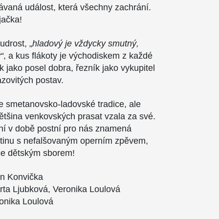
vaná událost, která všechny zachrání.
jačka!
udrost, „
hladový je vždycky smutný,
“
, a kus flákoty je východiskem z každé
ík jako posel dobra, řezník jako vykupitel
ázovitých postav.
e smetanovsko-ladovské tradice, ale
většina venkovských prasat vzala za své.
í v době postní pro nás znamená
tinu s nefalšovaným operním zpěvem,
nce dětským sborem!
in Konvička
arta Ljubková, Veronika Loulová
ronika Loulová