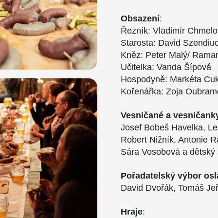
Obsazení
:
Řezník: Vladimír Chmelo
Starosta: David Szendiu
Kněz: Peter Malý/ Ram
Učitelka: Vanda Šípová
Hospodyně: Markéta Cuk
Kořenářka: Zoja Oubram
Vesničané a vesničank
Josef Bobeš Havelka, Le
Robert Nižník, Antonie R
Sára Vosobová a dětský 
Pořadatelský výbor osl
David Dvořák, Tomáš Jeř
Hraje
: