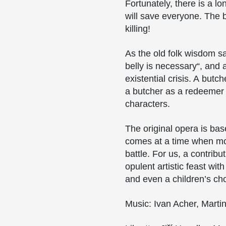
Fortunately, there is a l
will save everyone. The b
killing!
As the old folk wisdom sa
belly is necessary“, and 
existential crisis. A but
a butcher as a redeemer –
characters.
The original opera is bas
comes at a time when most
battle. For us, a contrib
opulent artistic feast wi
and even a children’s cho
Music: Ivan Acher, Marti