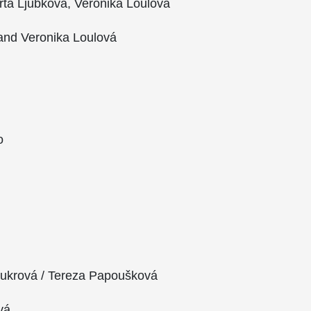
arta Ljubková, Veronika Loulová
 and Veronika Loulová
o
ukrová / Tereza Papoušková
vá