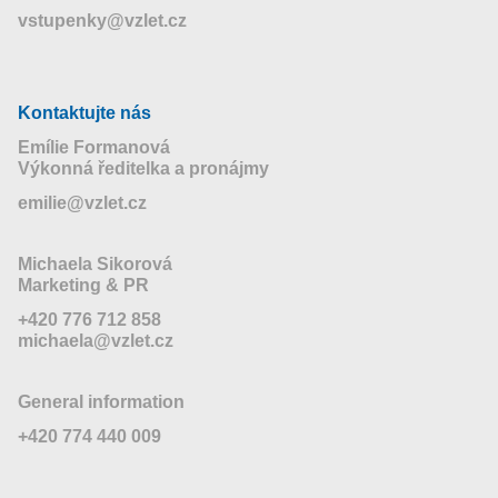
vstupenky@vzlet.cz
Kontaktujte nás
Emílie Formanová
Výkonná ředitelka a pronájmy
emilie@vzlet.cz
Michaela Sikorová
Marketing & PR
+420 776 712 858
michaela@vzlet.cz
General information
+420 774 440 009