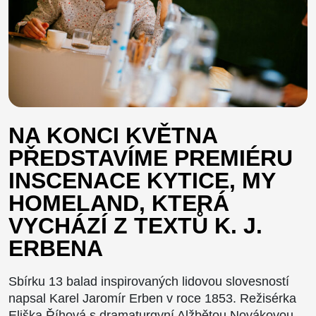
NA KONCI KVĚTNA
PŘEDSTAVÍME PREMIÉRU
INSCENACE KYTICE, MY
HOMELAND, KTERÁ
VYCHÁZÍ Z TEXTŮ K. J.
ERBENA
Sbírku 13 balad inspirovaných lidovou slovesností
napsal Karel Jaromír Erben v roce 1853. Režisérka
Eliška Říhová s dramaturgyní Alžbětou Novákovou