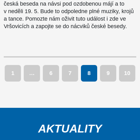
česká beseda na návsi pod ozdobenou májí a to
v neděli 19. 5. Bude to odpoledne plné muziky, krojů
a tance. Pomozte nám oživit tuto událost i zde ve
Vršovicích a zapojte se do nácviků české besedy.
Stránkování
1
…
6
7
8
9
10
příspěvků
AKTUALITY