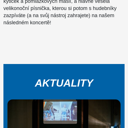
kytiček a pomlázkových mašlí, a hlavně veselá
velikonoční písnička, kterou si potom s hudebníky
zazpíváte (a na svůj nástroj zahrajete) na našem
následném koncertě!
AKTUALITY