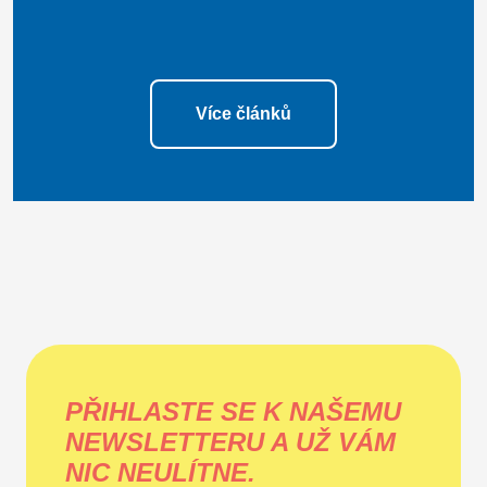
Více článků
PŘIHLASTE SE K NAŠEMU
NEWSLETTERU A UŽ VÁM
NIC NEULÍTNE.