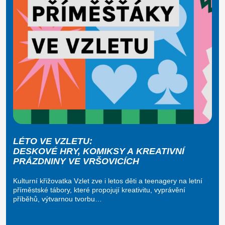
LÉTO VE VZLETU:
DESKOVÉ HRY, KOMIKSY A KREATIVNÍ
PRÁZDNINY VE VRŠOVICÍCH
Kulturní křižovatka Vzlet zve i letos děti a teenagery na letní
příměstské tábory, které propojují kreativitu, vyprávění
příběhů, výtvarnou tvorbu…