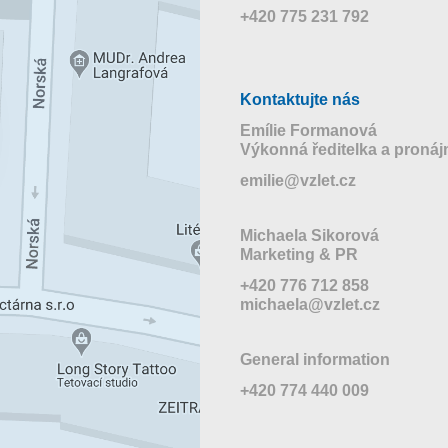
+420 775 231 792
Kontaktujte nás
Emílie Formanová
Výkonná ředitelka a proná
emilie@vzlet.cz
Michaela Sikorová
Marketing & PR
+420 776 712 858
michaela@vzlet.cz
General information
+420 774 440 009