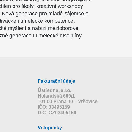
dílen pro školy, kreativní workshopy
iér Nová generace pro mladé zájemce o
divácké i umělecké kompetence,
tické myšlení a nabízí mezioborové
ůzné generace i umělecké disciplíny.
Fakturační údaje
Ústředna, s.r.o.
Holandská 669/1
101 00 Praha 10 – Vršovice
IČO: 03495159
DIČ: CZ03495159
Vstupenky