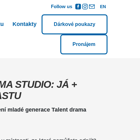
Follow us
EN
tu
Kontakty
Dárkové poukazy
Pronájem
A STUDIO: JÁ +
ASTU
ení mladé generace Talent drama