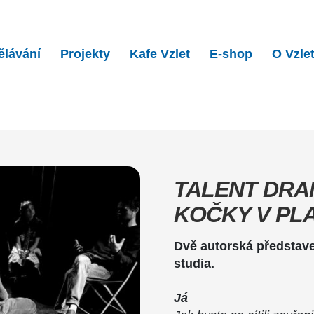
ělávání
Projekty
Kafe Vzlet
E-shop
O Vzle
ama studio: Já + Kočky v&n…
TALENT DRAM
KOČKY V PL
Dvě autorská představ
studia.
Já