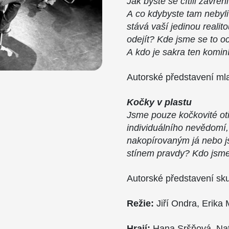
Jak byste se cítili zavřen
A co kdybyste tam nebyli
stává vaší jedinou reali
odejít? Kde jsme se to oc
A kdo je sakra ten komin
Autorské představení ml
Kočky v plastu
Jsme pouze kočkovité ot
individuálního nevědomí,
nakopírovaným já nebo j
stínem pravdy? Kdo jsm
Autorské představení sk
Režie:
Jiří Ondra, Erika 
Hrají:
Hana Sršňová, Nat