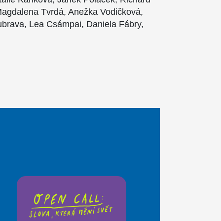
Magdalena Tvrdá, Anežka Vodičková,
brava, Lea Csámpai, Daniela Fábry,