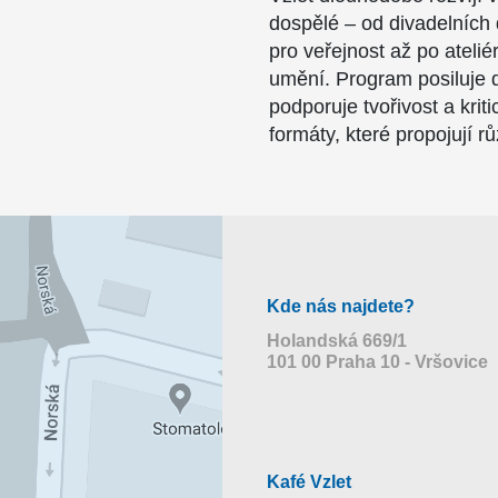
dospělé – od divadelních 
pro veřejnost až po atel
umění. Program posiluje 
podporuje tvořivost a kri
formáty, které propojují r
Kde nás najdete?
Holandská 669/1
101 00 Praha 10 - Vršovice
Kafé Vzlet