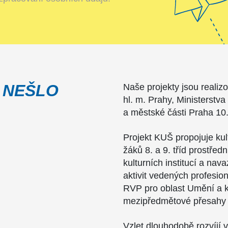
 NEŠLO
Naše projekty jsou realiz
hl. m. Prahy, Ministerstva
a městské části Praha 10
Projekt KUŠ propojuje ku
žáků 8. a 9. tříd prostřed
kulturních institucí a nav
aktivit vedených profesion
RVP pro oblast Umění a kul
mezipředmětové přesahy 
Vzlet dlouhodobě rozvíjí vz