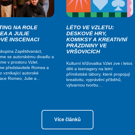
TING NA ROLE
LÉTO VE VZLETU:
EA A JULIE
DESKOVÉ HRY,
OVÉ INSCENACI
KOMIKSY A KREATIVNÍ
PRÁZDNINY VE
VRŠOVICÍCH
kupina Zapětdvanáct,
me se autorskému divadlu a
me v prostoru Vzlet.
Kulturní křižovatka Vzlet zve i letos
me představitele Romea a
děti a teenagery na letní
do vznikající autorské
příměstské tábory, které propojují
nace Romeo, Julie a…
kreativitu, vyprávění příběhů,
výtvarnou tvorbu…
Více článků