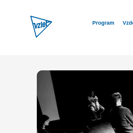
Program
Vzd
Home
Program
Talent dr