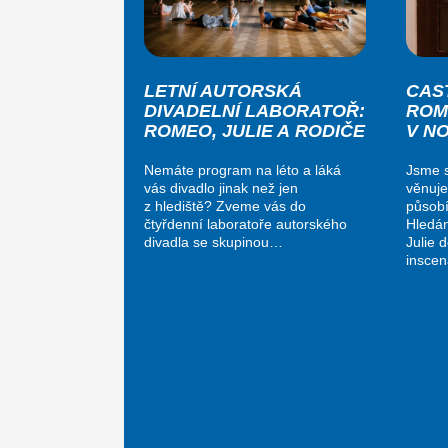
LETNÍ AUTORSKÁ
CAS
DIVADELNÍ LABORATOŘ:
ROM
ROMEO, JULIE A RODIČE
V N
Nemáte program na léto a láká
Jsme s
vás divadlo jinak než jen
věnuje
z hlediště? Zveme vás do
působí
čtyřdenní laboratoře autorského
Hledá
divadla se skupinou…
Julie 
insce