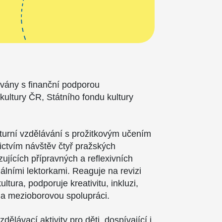
ovány s finanční podporou
 kultury ČR, Státního fondu kultury
.
lturní vzdělávání s prožitkovým učením
nictvím návštěv čtyř pražských
azujících přípravných a reflexivních
álními lektorkami. Reaguje na revizi
tura, podporuje kreativitu, inkluzi,
a mezioborovou spolupráci.
dělávací aktivity pro děti, dospívající i