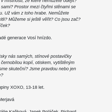
i v místnosti, ze které nemůžete odejít?
 sami? Prostor mezi čtyřmi stěnami se
tou. Už vám z toho hrabe. Nemůžete
itli? Můžeme si ještě věřit? Co jsou zač?
íček?
adé generace Vosí hnízdo.
isky nás samých, stínové postavičky
 černobílou kopií, otiskem, vytištěným
sme skuteční? Jsme pravdou nebo jen
e?
upiny XOXO, 13-18 let.
Merjavá
álie Kaňková, Janek Poláček, Richard