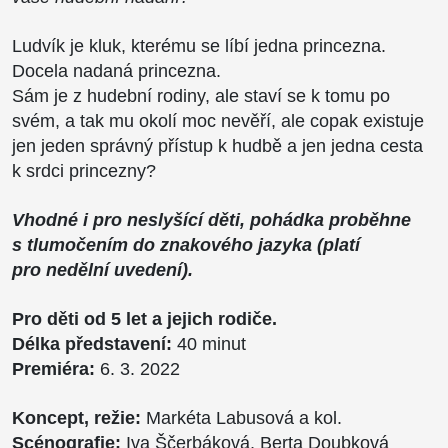
Ludvík je kluk, kterému se líbí jedna princezna.
Docela nadaná princezna.
Sám je z hudební rodiny, ale staví se k tomu po
svém, a tak mu okolí moc nevěří, ale copak existuje
jen jeden správný přístup k hudbě a jen jedna cesta
k srdci princezny?
Vhodné i pro neslyšící děti, pohádka proběhne
s tlumočením do znakového jazyka (platí
pro nedělní uvedení).
Pro děti od 5 let a jejich rodiče.
Délka představení:
40 minut
Premiéra:
6. 3. 2022
Koncept, režie:
Markéta Labusová a kol.
Scénografie:
Iva Ščerbáková, Berta Doubková