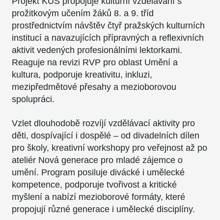
Projekt KUŠ propojuje kulturní vzdělávání s
prožitkovým učením žáků 8. a 9. tříd
prostřednictvím návštěv čtyř pražských kulturních
institucí a navazujících přípravných a reflexivních
aktivit vedených profesionálními lektorkami.
Reaguje na revizi RVP pro oblast Umění a
kultura, podporuje kreativitu, inkluzi,
mezipředmětové přesahy a mezioborovou
spolupráci.
Vzlet dlouhodobě rozvíjí vzdělávací aktivity pro
děti, dospívající i dospělé – od divadelních dílen
pro školy, kreativní workshopy pro veřejnost až po
ateliér Nová generace pro mladé zájemce o
umění. Program posiluje divácké i umělecké
kompetence, podporuje tvořivost a kritické
myšlení a nabízí mezioborové formáty, které
propojují různé generace i umělecké disciplíny.