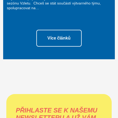
sezónu Vzletu. Chceš se stát součástí výtvarného týmu,
spolupracovat na…
Více článků
PŘIHLASTE SE K NAŠEMU
NEWSLETTERU A UŽ VÁM