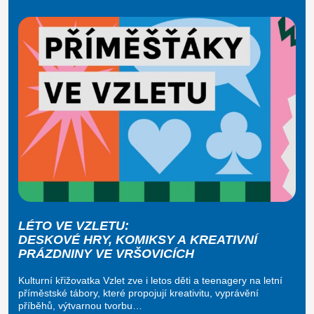
LÉTO VE VZLETU:
DESKOVÉ HRY, KOMIKSY A KREATIVNÍ
PRÁZDNINY VE VRŠOVICÍCH
Kulturní křižovatka Vzlet zve i letos děti a teenagery na letní
příměstské tábory, které propojují kreativitu, vyprávění
příběhů, výtvarnou tvorbu…