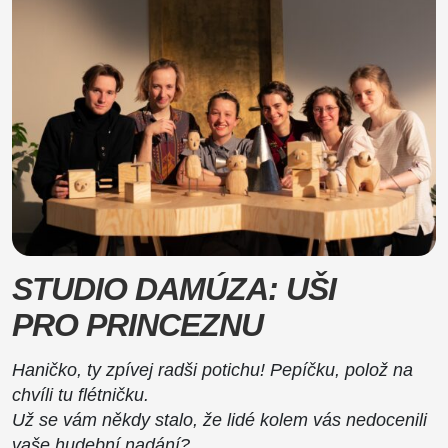
STUDIO DAMÚZA: UŠI
PRO PRINCEZNU
Haničko, ty zpívej radši potichu! Pepíčku, polož na
chvíli tu flétničku.
Už se vám někdy stalo, že lidé kolem vás nedocenili
vaše hudební nadání?