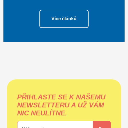
Více článků
PŘIHLASTE SE K NAŠEMU
NEWSLETTERU A UŽ VÁM
NIC NEULÍTNE.