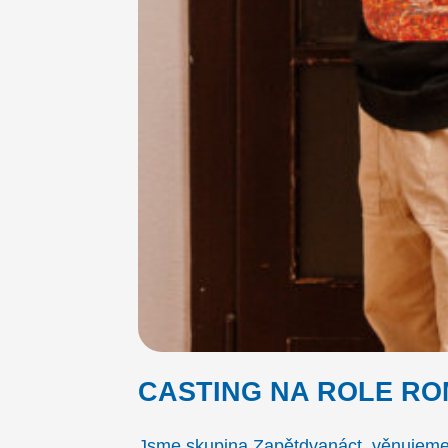
CASTING NA ROLE ROM
Jsme skupina Zapětdvanáct, věnujeme