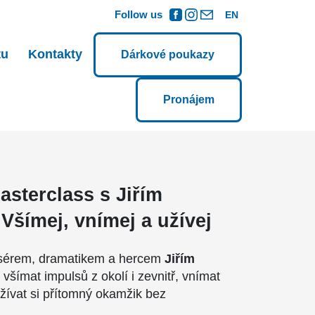
Follow us
EN
tu
Kontakty
Dárkové poukazy
Pronájem
asterclass s Jiřím
Všímej, vnímej a užívej
sérem, dramatikem a hercem
Jiřím
 všímat impulsů z okolí i zevnitř, vnímat
užívat si přítomný okamžik bez