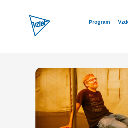
Program
Vzd
Home
Program
Improviza