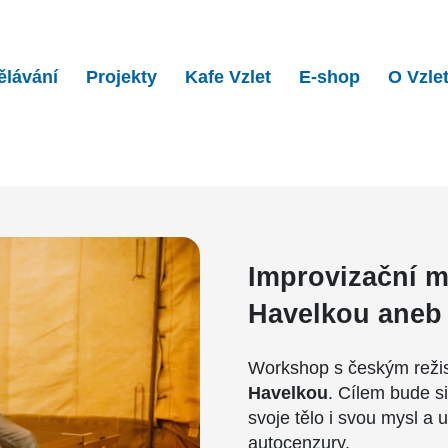
ělávání
Projekty
Kafe Vzlet
E-shop
O Vzle
ční masterclass s Ji�…
Improvizační m
Havelkou aneb 
Workshop s českým reži
Havelkou
. Cílem bude si
svoje tělo i svou mysl a 
autocenzury.