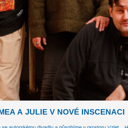
EA A JULIE V NOVÉ INSCENACI
 se autorskému divadlu a působíme v prostoru Vzlet. 