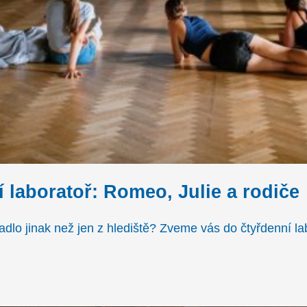
í laboratoř: Romeo, Julie a rodiče
dlo jinak než jen z hlediště? Zveme vás do čtyřdenní la