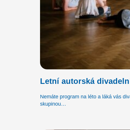
Letní autorská divadeln
Nemáte program na léto a láká vás diva
skupinou…