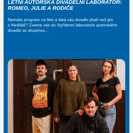
LETNÍ AUTORSKÁ DIVADELNÍ LABORATOŘ:
ROMEO, JULIE A RODIČE
Nemáte program na léto a láká vás divadlo jinak než jen
z hlediště? Zveme vás do čtyřdenní laboratoře autorského
divadla se skupinou…