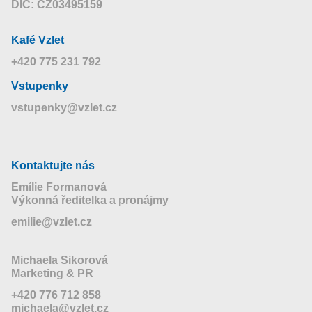
DIČ: CZ03495159
Kafé Vzlet
+420 775 231 792
Vstupenky
vstupenky@vzlet.cz
Kontaktujte nás
Emílie Formanová
Výkonná ředitelka a pronájmy
emilie@vzlet.cz
Michaela Sikorová
Marketing & PR
+420 776 712 858
michaela@vzlet.cz