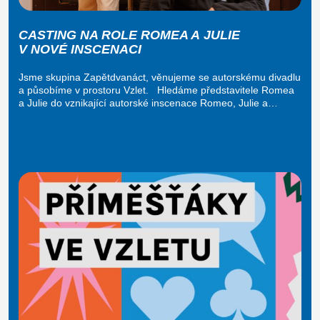
CASTING NA ROLE ROMEA A JULIE
V NOVÉ INSCENACI
Jsme skupina Zapětdvanáct, věnujeme se autorskému divadlu
a působíme v prostoru Vzlet. Hledáme představitele Romea
a Julie do vznikající autorské inscenace Romeo, Julie a…