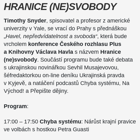
HRANICE (NE)SVOBODY
Timothy Snyder
, spisovatel a profesor z americké
univerzity v Yale, se vrací do Prahy s přednáškou
„
Havel,
nepředvídatelnost a svoboda“
, která bude
vrcholem
konference Českého rozhlasu Plus
a Knihovny Václava Havla
s názvem
Hranice
(ne)svobody
. Součástí programu bude také debata
s ukrajinskou novinářkou Sevhil Musajevovou,
šéfredaktorkou on-line deníku Ukrajinská pravda
v Kyjevě, a natáčení podcastů Chyba systému, Na
Východ! a Přepište dějiny.
Program
:
17:00 – 17:50
Chyba systému
: Nárůst krajní pravice
ve volbách s hostkou Petra Guasti