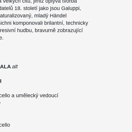
 velkých citů, jimiž oplývá tvorba
atelů 18. století jako jsou Galuppi,
i naturalizovaný, mladý Händel
ichni komponovali brilantní, technicky
esivní hudbu, bravurně zobrazující
e.
SALA
alt
I
ncello a umělecký vedoucí
e
cello