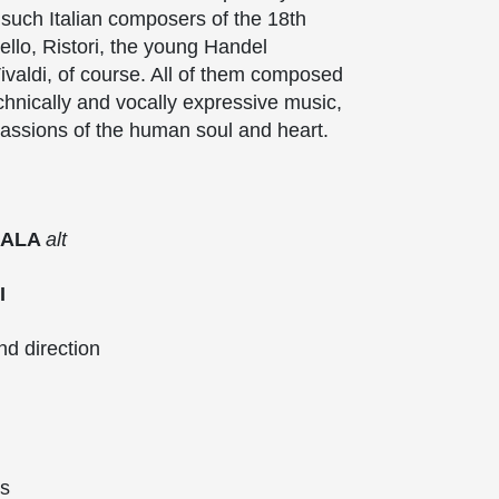
 such Italian composers of the 18th
llo, Ristori, the young Handel
 Vivaldi, of course. All of them composed
echnically and vocally expressive music,
e passions of the human soul and heart.
SALA
alt
I
nd direction
ss