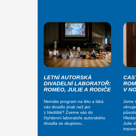
LETNÍ AUTORSKÁ
CAS
DIVADELNÍ LABORATOŘ:
ROM
ROMEO, JULIE A RODIČE
V N
Nemáte program na léto a láká
Jsme s
vás divadlo jinak než jen
věnuje
z hlediště? Zveme vás do
působí
čtyřdenní laboratoře autorského
Hledá
divadla se skupinou…
Julie 
insce