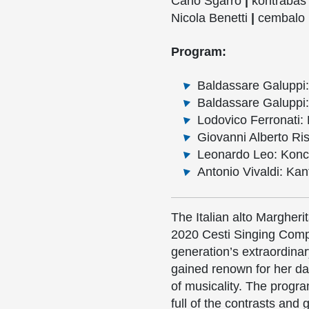
Carlo Sgarro
|
kontrabas
Nicola Benetti
|
cembalo
Program:
Baldassare
Galuppi
Baldassare
Galuppi
Lodovico
Ferronati
:
Giovanni Alberto
Ris
Leonardo Leo: Koncer
Antonio Vivaldi: Kan
The Italian alto Margheri
2020 Cesti Singing Compe
generation’s extraordinar
gained renown for her da
of musicality. The prog
full of the contrasts and 