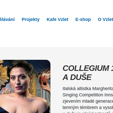
ělávání
Projekty
Kafe Vzlet
E-shop
O Vzle
 1704: Vášně srdce a …
COLLEGIUM 
A DUŠE
Italská altistka Margherit
Singing Competition Inn
zjevením mladé generace
temným témbrem a vysok