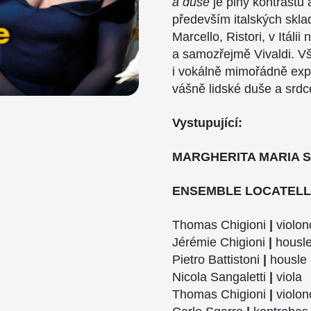
a duše
je plný kontrastů a
především italských sklad
Marcello, Ristori, v Itáli
a samozřejmě Vivaldi. Vš
i vokálně mimořádně expr
vášně lidské duše a srdc
Vystupující:
MARGHERITA MARIA 
ENSEMBLE LOCATELL
Thomas Chigioni
|
violo
Jérémie Chigioni
|
housl
Pietro Battistoni
|
housle
Nicola Sangaletti
|
viola
Thomas Chigioni
|
violon