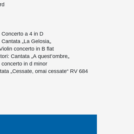
rd
: Concerto a 4 in D
:
Cantata
„La
Gelosia
„
 Violin concerto in B
flat
tori
:
Cantata
„A
quest’ombre
„
 concerto in d minor
tata
„
Cessate
,
omai
cessate
“ RV 684