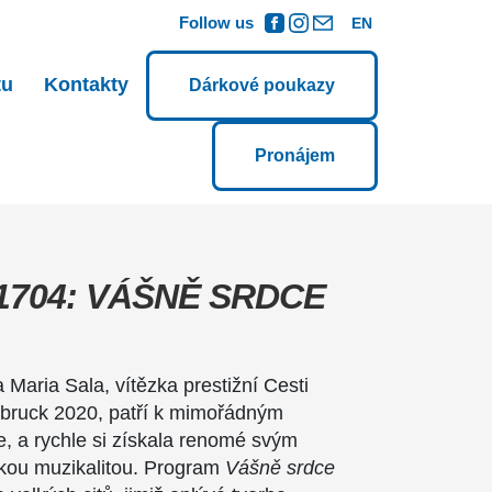
Follow us
EN
tu
Kontakty
Dárkové poukazy
Pronájem
1704: VÁŠNĚ SRDCE
a Maria Sala, vítězka prestižní Cesti
sbruck 2020, patří k mimořádným
, a rychle si získala renomé svým
ou muzikalitou. Program
Vášně srdce