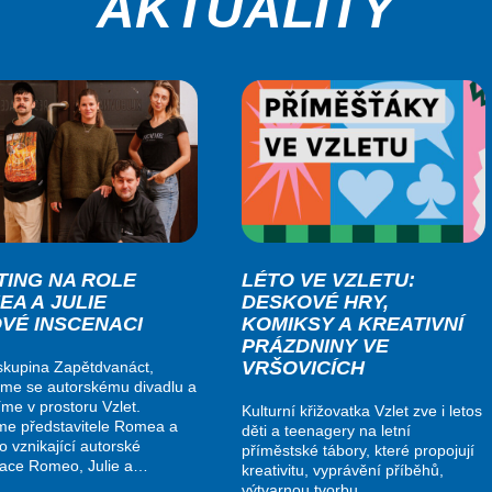
AKTUALITY
TING NA ROLE
LÉTO VE VZLETU:
EA A JULIE
DESKOVÉ HRY,
OVÉ INSCENACI
KOMIKSY A KREATIVNÍ
PRÁZDNINY VE
VRŠOVICÍCH
kupina Zapětdvanáct,
me se autorskému divadlu a
me v prostoru Vzlet.
Kulturní křižovatka Vzlet zve i letos
me představitele Romea a
děti a teenagery na letní
do vznikající autorské
příměstské tábory, které propojují
nace Romeo, Julie a…
kreativitu, vyprávění příběhů,
výtvarnou tvorbu…