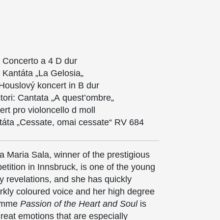
: Concerto a 4 D dur
: Kantáta „La
Gelosia
„
 Houslový koncert in B dur
tori
:
Cantata
„A
quest’ombre
„
t pro violoncello d moll
táta „
Cessate
,
omai
cessate
“ RV 684
ta Maria Sala, winner of the prestigious
tition in Innsbruck, is one of the young
y revelations, and she has quickly
rkly coloured voice and her high degree
ramme
Passion of the Heart and Soul
is
great emotions that are especially