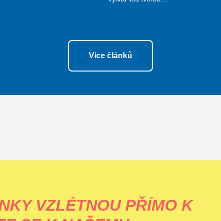
Více článků
NKY VZLÉTNOU PŘÍMO K