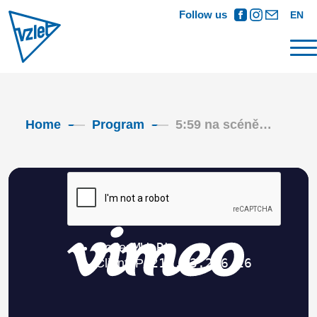
Follow us
EN
Home
Program
5:59 na scéně…