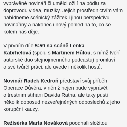
vyprávěné novináři či umělci ožijí na pódiu za
doprovodu videa, muziky. Jejich prostřednictvím vám
nabídneme scénický zážitek i jinou perspektivu
novinařiny a nakonec i nový pohled na to, co se
kolem nás děje.
V prvním díle
5:59 na scéně Lenka
Kabrhelová
(spolu s
Martinem Hůlou
, s nímž tvoří
autorské duo stejnojmenného podcastu) promluví
o své tvůrčí práci, ale uvede i několik hostů.
Novinář
Radek Kedroň
představí svůj příběh
Operace Důvěra, v němž nejen bude vyprávět
o trestním stíhání Davida Ratha, ale taky pustí
několik doposud nezveřejněných odposlechů z jeho
korupční kauzy.
Režisérka Marta Nováková
poodhalí složitou