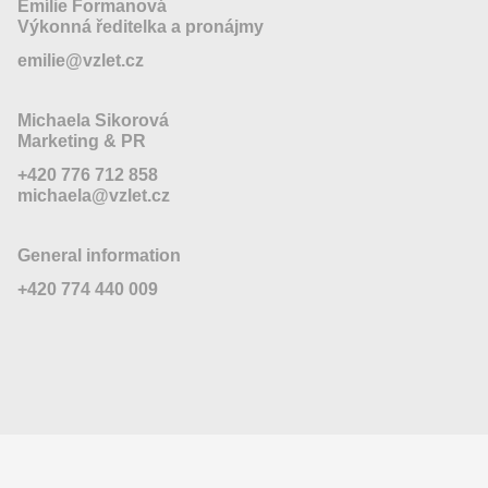
Emílie Formanová
Výkonná ředitelka a pronájmy
emilie@vzlet.cz
Michaela Sikorová
Marketing & PR
+420 776 712 858
michaela@vzlet.cz
General information
+420 774 440 009