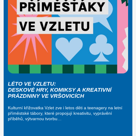
LÉTO VE VZLETU:
DESKOVÉ HRY, KOMIKSY A KREATIVNÍ
PRÁZDNINY VE VRŠOVICÍCH
Kulturní křižovatka Vzlet zve i letos děti a teenagery na letní
příměstské tábory, které propojují kreativitu, vyprávění
příběhů, výtvarnou tvorbu…