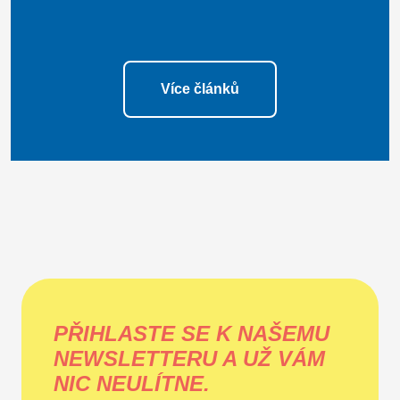
Více článků
PŘIHLASTE SE K NAŠEMU
NEWSLETTERU A UŽ VÁM
NIC NEULÍTNE.