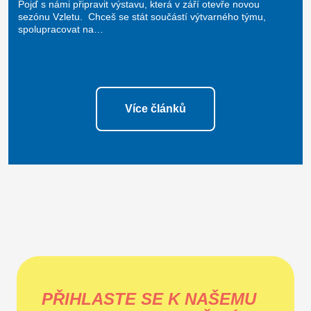
Pojď s námi připravit výstavu, která v září otevře novou
sezónu Vzletu. Chceš se stát součástí výtvarného týmu,
spolupracovat na…
Více článků
PŘIHLASTE SE K NAŠEMU