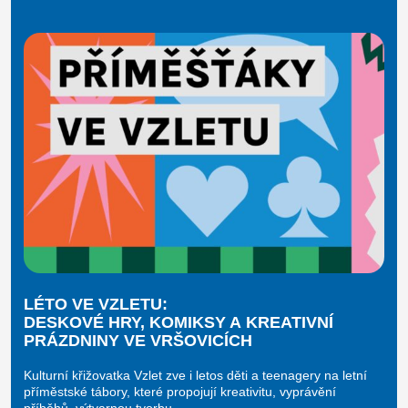
LÉTO VE VZLETU:
DESKOVÉ HRY, KOMIKSY A KREATIVNÍ
PRÁZDNINY VE VRŠOVICÍCH
Kulturní křižovatka Vzlet zve i letos děti a teenagery na letní
příměstské tábory, které propojují kreativitu, vyprávění