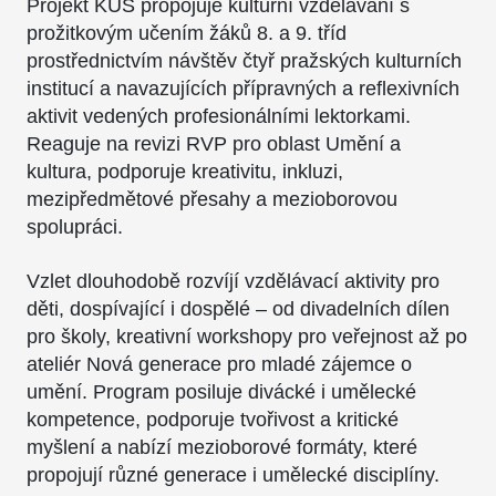
Projekt KUŠ propojuje kulturní vzdělávání s
prožitkovým učením žáků 8. a 9. tříd
prostřednictvím návštěv čtyř pražských kulturních
institucí a navazujících přípravných a reflexivních
aktivit vedených profesionálními lektorkami.
Reaguje na revizi RVP pro oblast Umění a
kultura, podporuje kreativitu, inkluzi,
mezipředmětové přesahy a mezioborovou
spolupráci.
Vzlet dlouhodobě rozvíjí vzdělávací aktivity pro
děti, dospívající i dospělé – od divadelních dílen
pro školy, kreativní workshopy pro veřejnost až po
ateliér Nová generace pro mladé zájemce o
umění. Program posiluje divácké i umělecké
kompetence, podporuje tvořivost a kritické
myšlení a nabízí mezioborové formáty, které
propojují různé generace i umělecké disciplíny.