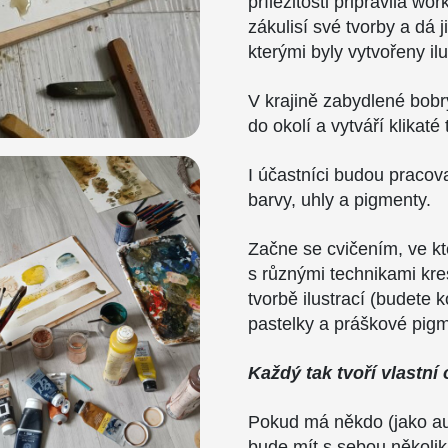
příležitosti připravila w
zákulisí své tvorby a dá 
kterými byly vytvořeny ilu
V krajině zabydlené bobr
do okolí a vytváří klikat
I účastníci budou pracov
barvy, uhly a pigmenty.
Začne se cvičením, ve kt
s různými technikami kre
tvorbě ilustrací (budete 
pastelky a práškové pigm
Každý tak tvoří vlastní 
Pokud má někdo (jako aut
bude mít s sebou několik 