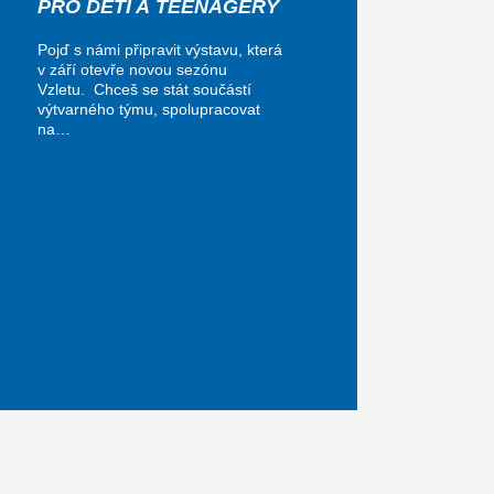
PRO DĚTI A TEENAGERY
Pojď s námi připravit výstavu, která
v září otevře novou sezónu
Vzletu. Chceš se stát součástí
výtvarného týmu, spolupracovat
na…