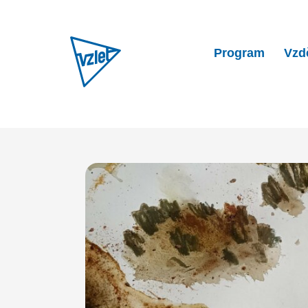
Program
Vzd
Home
Program
Výtvarný 