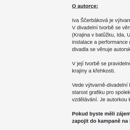
O autorce:
Iva Ščerbáková je výtvar
V divadelní tvorbě se vě
(Krajina v batůžku, Ida,
instalace a performance 
divadla se věnuje autorsk
V její tvorbě se pravidel
krajiny a křehkosti.
Vede výtvarně-divadelní 
starost grafiku pro spole
vzdělávání. Je autorkou
Pokud byste měli zájem
zapojit do kampaně na