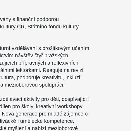
ovány s finanční podporou
 kultury ČR, Státního fondu kultury
.
lturní vzdělávání s prožitkovým učením
nictvím návštěv čtyř pražských
azujících přípravných a reflexivních
álními lektorkami. Reaguje na revizi
tura, podporuje kreativitu, inkluzi,
a mezioborovou spolupráci.
dělávací aktivity pro děti, dospívající i
dílen pro školy, kreativní workshopy
iér Nová generace pro mladé zájemce o
divácké i umělecké kompetence,
tické myšlení a nabízí mezioborové