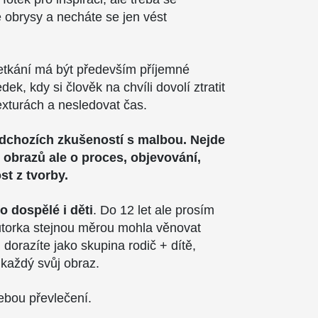
 obrysy a necháte se jen vést
etkání má být především příjemné
dek, kdy si člověk na chvíli dovolí ztratit
exturách a nesledovat čas.
dchozích zkušeností s malbou. Nejde
 obrazů ale o proces, objevování,
st z tvorby.
 dospělé i děti
. Do 12 let ale prosím
torka stejnou měrou mohla věnovat
orazíte jako skupina rodič + dítě,
 každý svůj obraz.
ebou převlečení.