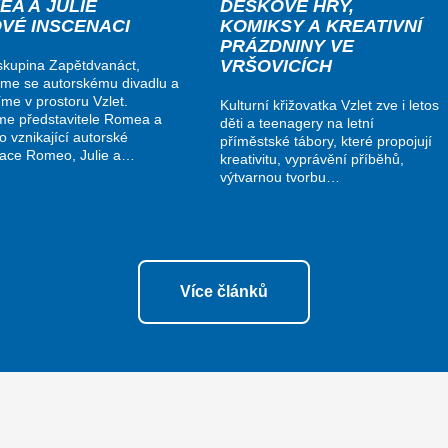
EA A JULIE
DESKOVÉ HRY,
OVÉ INSCENACI
KOMIKSY A KREATIVNÍ
PRÁZDNINY VE
VRŠOVICÍCH
kupina Zapětdvanáct,
me se autorskému divadlu a
me v prostoru Vzlet.
Kulturní křižovatka Vzlet zve i letos
me představitele Romea a
děti a teenagery na letní
do vznikající autorské
příměstské tábory, které propojují
nace Romeo, Julie a…
kreativitu, vyprávění příběhů,
výtvarnou tvorbu…
Více článků