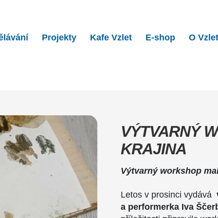
ělávání
Projekty
Kafe Vzlet
E-shop
O Vzle
workshop: Bobří krajina…
VÝTVARNÝ W
KRAJINA
Výtvarný workshop malo
Letos v prosinci vydává
a performerka Iva Šče