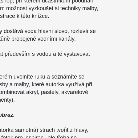
orkshop, při kterém účastníkům poodhalí
jim možnost vyzkoušet si techniky malby,
strace k této knížce.
y dostává voda hlavní slovo, rozlévá se
é tůně propojené vodními kanály.
at především s vodou a té vystavovat
erém uvolníte ruku a seznámíte se
sby a malby, které autorka využívá při
kombinovat akryl, pastely, akvarelové
enty).
obraz.
orka samotná) strach tvořit z hlavy,
fotek pro inspiraci, ale třeba se