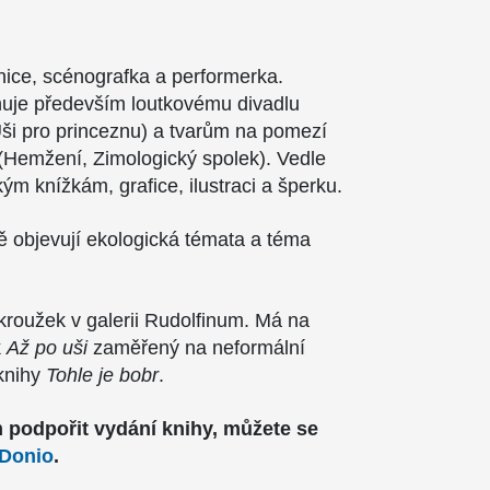
nice, scénografka a performerka.
nuje především loutkovému divadlu
 Uši pro princeznu) a tvarům na pomezí
(Hemžení, Zimologický spolek). Vedle
ým knížkám, grafice, ilustraci a šperku.
ně objevují ekologická témata a téma
kroužek v galerii Rudolfinum. Má na
k
Až po uši
zaměřený na neformální
 knihy
Tohle je bobr
.
 podpořit vydání knihy, můžete se
Donio
.