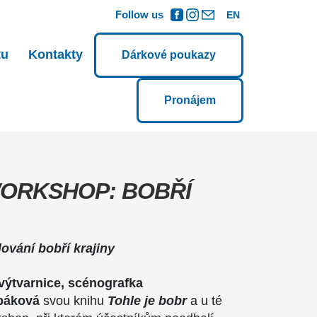
Follow us
EN
tu
Kontakty
Dárkové poukazy
Pronájem
ORKSHOP: BOBŘÍ
vání bobří krajiny
výtvarnice, scénografka
rbáková
svou knihu
Tohle je bobr
a u té