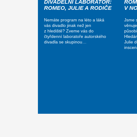
DIVADELNÍ LABORATOŘ:
ROM
ROMEO, JULIE A RODIČE
V N
Nemáte program na léto a láká
Jsme s
vás divadlo jinak než jen
věnuje
z hlediště? Zveme vás do
působí
čtyřdenní laboratoře autorského
Hledá
divadla se skupinou…
Julie 
insce