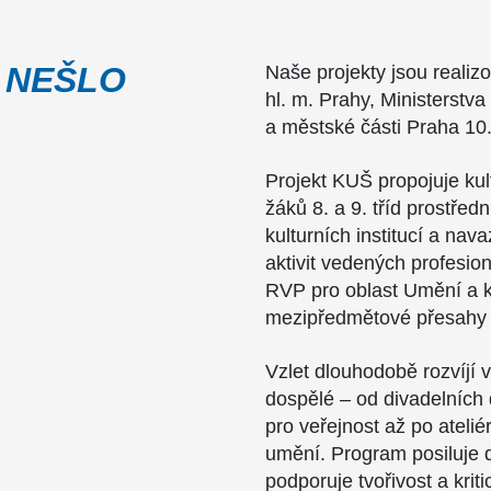
 NEŠLO
Naše projekty jsou realiz
hl. m. Prahy, Ministerstva
a městské části Praha 10
Projekt KUŠ propojuje ku
žáků 8. a 9. tříd prostřed
kulturních institucí a nav
aktivit vedených profesion
RVP pro oblast Umění a kul
mezipředmětové přesahy 
Vzlet dlouhodobě rozvíjí vz
dospělé – od divadelních 
pro veřejnost až po atel
umění. Program posiluje 
podporuje tvořivost a kri