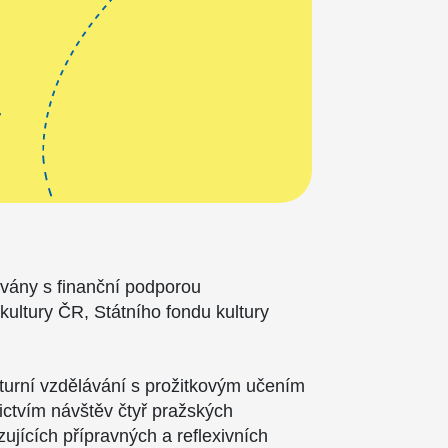
ovány s finanční podporou
 kultury ČR, Státního fondu kultury
.
lturní vzdělávání s prožitkovým učením
nictvím návštěv čtyř pražských
azujících přípravných a reflexivních