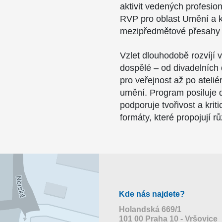
aktivit vedených profesion
RVP pro oblast Umění a kul
mezipředmětové přesahy 
Vzlet dlouhodobě rozvíjí vz
dospělé – od divadelních 
pro veřejnost až po atel
umění. Program posiluje 
podporuje tvořivost a kri
formáty, které propojují r
Kde nás najdete?
Holandská 669/1
101 00 Praha 10 - Vršovice