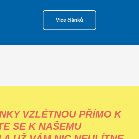
Více článků
NKY VZLÉTNOU PŘÍMO K
TE SE K NAŠEMU
A UŽ VÁM NIC NEULÍTNE.