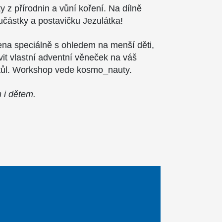
ty z přírodnin a vůní koření. Na dílně
oučástky a postavičku Jezulátka!
vena speciálně s ohledem na menší děti,
vit vlastní adventní věneček na váš
tůl. Workshop vede kosmo_nauty.
m i dětem
.