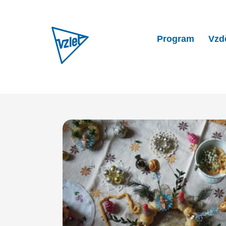
Program
Vzd
Home
Program
Výroba a