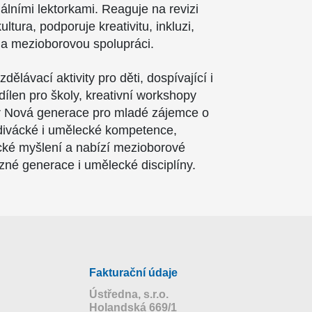
álními lektorkami. Reaguje na revizi
tura, podporuje kreativitu, inkluzi,
a mezioborovou spolupráci.
dělávací aktivity pro děti, dospívající i
dílen pro školy, kreativní workshopy
iér Nová generace pro mladé zájemce o
divácké i umělecké kompetence,
tické myšlení a nabízí mezioborové
ůzné generace i umělecké disciplíny.
Fakturační údaje
Ústředna, s.r.o.
Holandská 669/1