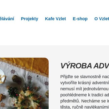
ělávání
Projekty
Kafe Vzlet
E-shop
O Vzle
dventních věnců…
VÝROBA ADV
Přijďte se slavnostně nac
vytvoříte krásný adventn
nemusí mít jednotvárnou
poohlédneme k tradici a
předmětů. Necháme se in
těsta, ručně navlékaným