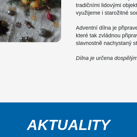
tradičními lidovými objek
využijeme i starožitné s
Adventní dílna je připra
které tak zvládnou připra
slavnostně nachystaný s
Dílna je určena dospělý
AKTUALITY