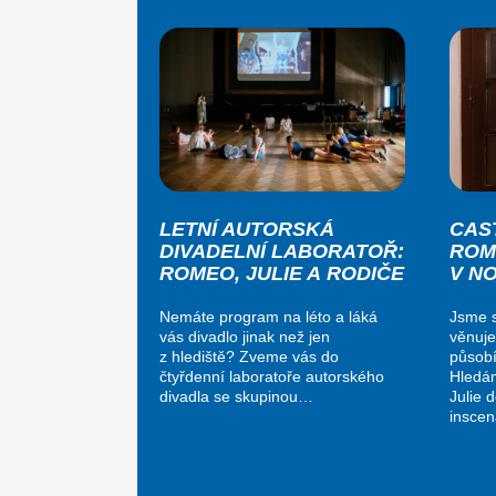
LETNÍ AUTORSKÁ
CAS
DIVADELNÍ LABORATOŘ:
ROM
ROMEO, JULIE A RODIČE
V N
Nemáte program na léto a láká
Jsme s
vás divadlo jinak než jen
věnuje
z hlediště? Zveme vás do
působí
čtyřdenní laboratoře autorského
Hledá
divadla se skupinou…
Julie 
insce