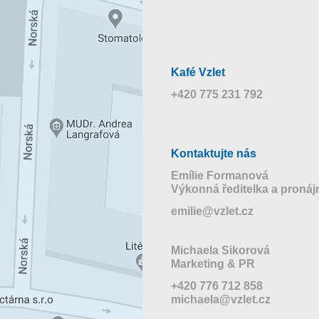
Kafé Vzlet
+420 775 231 792
Kontaktujte nás
Emílie Formanová
Výkonná ředitelka a proná
emilie@vzlet.cz
Michaela Sikorová
Marketing & PR
+420 776 712 858
michaela@vzlet.cz