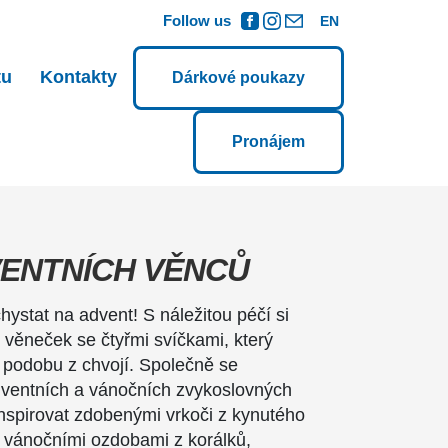
Follow us
EN
tu
Kontakty
Dárkové poukazy
Pronájem
ENTNÍCH VĚNCŮ
hystat na advent! S náležitou péčí si
í věneček se čtyřmi svíčkami, který
 podobu z chvojí. Společně se
dventních a vánočních zvykoslovných
spirovat zdobenými vrkoči z kynutého
i vánočními ozdobami z korálků,