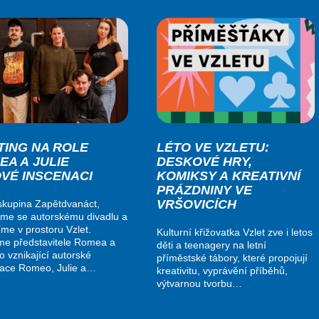
TING NA ROLE
LÉTO VE VZLETU:
EA A JULIE
DESKOVÉ HRY,
OVÉ INSCENACI
KOMIKSY A KREATIVNÍ
PRÁZDNINY VE
VRŠOVICÍCH
kupina Zapětdvanáct,
me se autorskému divadlu a
me v prostoru Vzlet.
Kulturní křižovatka Vzlet zve i letos
me představitele Romea a
děti a teenagery na letní
do vznikající autorské
příměstské tábory, které propojují
nace Romeo, Julie a…
kreativitu, vyprávění příběhů,
výtvarnou tvorbu…