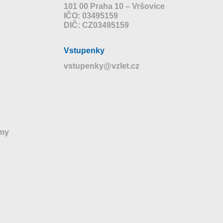
101 00 Praha 10 – Vršovice
IČO: 03495159
DIČ: CZ03495159
Vstupenky
vstupenky@vzlet.cz
jmy