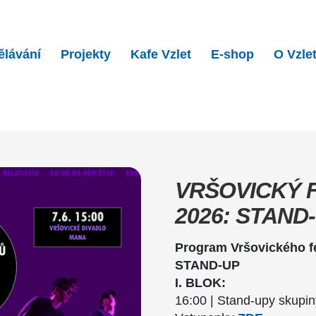
ělávání
Projekty
Kafe Vzlet
E-shop
O Vzle
festival talentů 2026: S…
VRŠOVICKÝ 
2026: STAND
Program Vršovického fe
STAND-UP
I. BLOK:
16:00 | Stand-upy skupi