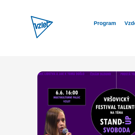
Program
Vzd
Home
Program
Vršovický 