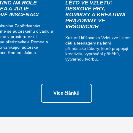
TING NA ROLE
LÉTO VE VZLETU:
EA A JULIE
DESKOVÉ HRY,
OVÉ INSCENACI
KOMIKSY A KREATIVNÍ
PRÁZDNINY VE
VRŠOVICÍCH
kupina Zapětdvanáct,
me se autorskému divadlu a
me v prostoru Vzlet.
Kulturní křižovatka Vzlet zve i letos
me představitele Romea a
děti a teenagery na letní
do vznikající autorské
příměstské tábory, které propojují
nace Romeo, Julie a…
kreativitu, vyprávění příběhů,
výtvarnou tvorbu…
Více článků