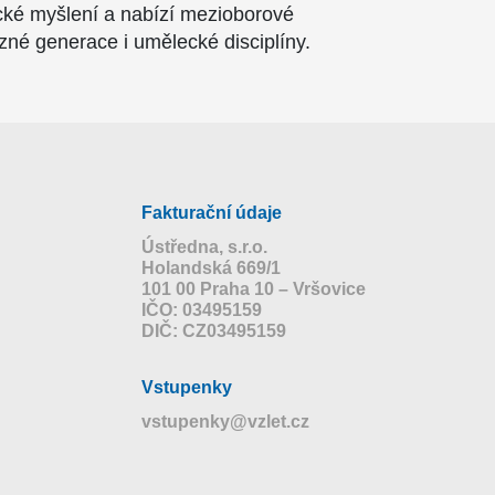
tické myšlení a nabízí mezioborové
ůzné generace i umělecké disciplíny.
Fakturační údaje
Ústředna, s.r.o.
Holandská 669/1
101 00 Praha 10 – Vršovice
IČO: 03495159
DIČ: CZ03495159
Vstupenky
vstupenky@vzlet.cz