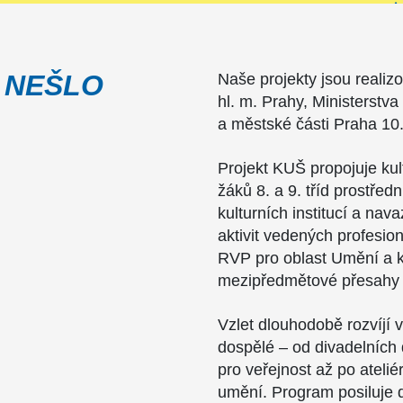
 NEŠLO
Naše projekty jsou realiz
hl. m. Prahy, Ministerstva
a městské části Praha 10
Projekt KUŠ propojuje ku
žáků 8. a 9. tříd prostřed
kulturních institucí a nav
aktivit vedených profesion
RVP pro oblast Umění a kul
mezipředmětové přesahy 
Vzlet dlouhodobě rozvíjí vz
dospělé – od divadelních 
pro veřejnost až po atel
umění. Program posiluje 