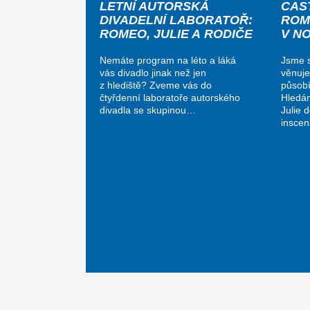
LETNÍ AUTORSKÁ
CAS
DIVADELNÍ LABORATOŘ:
ROM
ROMEO, JULIE A RODIČE
V N
Nemáte program na léto a láká
Jsme s
vás divadlo jinak než jen
věnuje
z hlediště? Zveme vás do
působí
čtyřdenní laboratoře autorského
Hledá
divadla se skupinou…
Julie 
insce