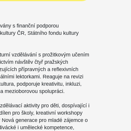
ovány s finanční podporou
 kultury ČR, Státního fondu kultury
.
lturní vzdělávání s prožitkovým učením
nictvím návštěv čtyř pražských
azujících přípravných a reflexivních
álními lektorkami. Reaguje na revizi
tura, podporuje kreativitu, inkluzi,
a mezioborovou spolupráci.
dělávací aktivity pro děti, dospívající i
dílen pro školy, kreativní workshopy
iér Nová generace pro mladé zájemce o
divácké i umělecké kompetence,