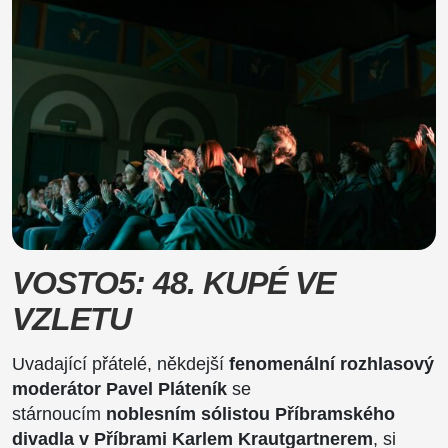
VOSTO5: 48. KUPÉ VE
VZLETU
Uvadající přátelé, někdejší
fenomenální rozhlasový
moderátor Pavel Pláteník
se
stárnoucím
noblesním sólistou Příbramského
divadla v Příbrami Karlem Krautgartnerem
, si