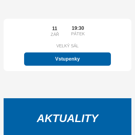
19:30
11
PÁTEK
ZÁŘ
VELKÝ SÁL
Vstupenky
AKTUALITY