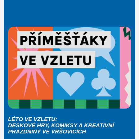
LÉTO VE VZLETU:
DESKOVÉ HRY, KOMIKSY A KREATIVNÍ
PRÁZDNINY VE VRŠOVICÍCH