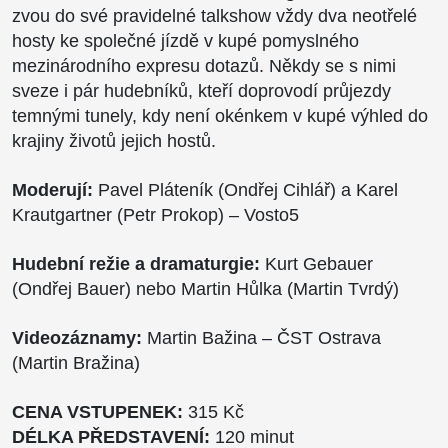
zvou do své pravidelné talkshow vždy dva neotřelé
hosty ke společné jízdě v kupé pomyslného
mezinárodního expresu dotazů. Někdy se s nimi
sveze i pár hudebníků, kteří doprovodí průjezdy
temnými tunely, kdy není okénkem v kupé výhled do
krajiny životů jejich hostů.
Moderují:
Pavel Pláteník (Ondřej Cihlář) a Karel
Krautgartner (Petr Prokop) – Vosto5
Hudební režie a dramaturgie:
Kurt Gebauer
(Ondřej Bauer) nebo Martin Hůlka (Martin Tvrdý)
Videozáznamy:
Martin Bažina – ČST Ostrava
(Martin Bražina)
CENA VSTUPENEK:
315
Kč
DÉLKA PŘEDSTAVENÍ:
120 minut