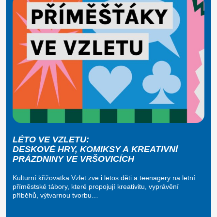
LÉTO VE VZLETU:
DESKOVÉ HRY, KOMIKSY A KREATIVNÍ
PRÁZDNINY VE VRŠOVICÍCH
Kulturní křižovatka Vzlet zve i letos děti a teenagery na letní
příměstské tábory, které propojují kreativitu, vyprávění
příběhů, výtvarnou tvorbu…