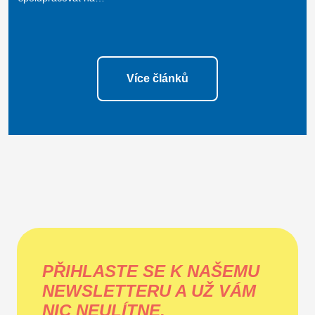
Více článků
PŘIHLASTE SE K NAŠEMU
NEWSLETTERU A UŽ VÁM
NIC NEULÍTNE.