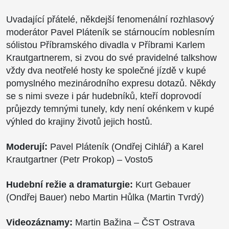
Uvadající přátelé, někdejší fenomenální rozhlasový
moderátor Pavel Pláteník se stárnoucím noblesním
sólistou Příbramského divadla v Příbrami Karlem
Krautgartnerem, si zvou do své pravidelné talkshow
vždy dva neotřelé hosty ke společné jízdě v kupé
pomyslného mezinárodního expresu dotazů. Někdy
se s nimi sveze i pár hudebníků, kteří doprovodí
průjezdy temnými tunely, kdy není okénkem v kupé
výhled do krajiny životů jejich hostů.
Moderují:
Pavel Pláteník (Ondřej Cihlář) a Karel
Krautgartner (Petr Prokop) – Vosto5
Hudební režie a dramaturgie:
Kurt Gebauer
(Ondřej Bauer) nebo Martin Hůlka (Martin Tvrdý)
Videozáznamy:
Martin Bažina – ČST Ostrava