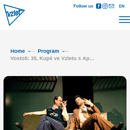
Follow us
EN
Home
Program
Vosto5: 35. Kupé ve Vzletu s Ap…