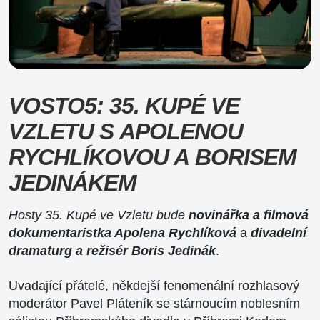
VOSTO5: 35. KUPÉ VE
VZLETU S APOLENOU
RYCHLÍKOVOU A BORISEM
JEDINÁKEM
Hosty 35. Kupé ve Vzletu bude
novinářka a filmová
dokumentaristka Apolena Rychlíková
a
divadelní
dramaturg a režisér Boris Jedinák
.
Uvadající přátelé, někdejší fenomenální rozhlasový
moderátor Pavel Pláteník se stárnoucím noblesním