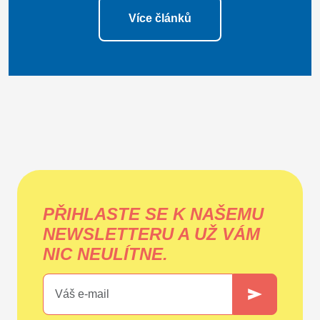
Více článků
PŘIHLASTE SE K NAŠEMU
NEWSLETTERU A UŽ VÁM
NIC NEULÍTNE.