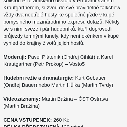
sólistou Příbramského divadla v Příbrami Karlem
Krautgartnerem, si zvou do své pravidelné talkshow
vždy dva neotřelé hosty ke společné jízdě v kupé
pomyslného mezinárodního expresu dotazů. Někdy
se s nimi sveze i pár hudebníků, kteří doprovodí
průjezdy temnými tunely, kdy není okénkem v kupé
výhled do krajiny životů jejich hostů.
Moderují:
Pavel Pláteník (Ondřej Cihlář) a Karel
Krautgartner (Petr Prokop) – Vosto5
Hudební režie a dramaturgie:
Kurt Gebauer
(Ondřej Bauer) nebo Martin Hůlka (Martin Tvrdý)
Videozáznamy:
Martin Bažina – ČST Ostrava
(Martin Bražina)
CENA VSTUPENEK:
260 Kč
DÉLKA PŘEDSTAVENÍ:
120 minut