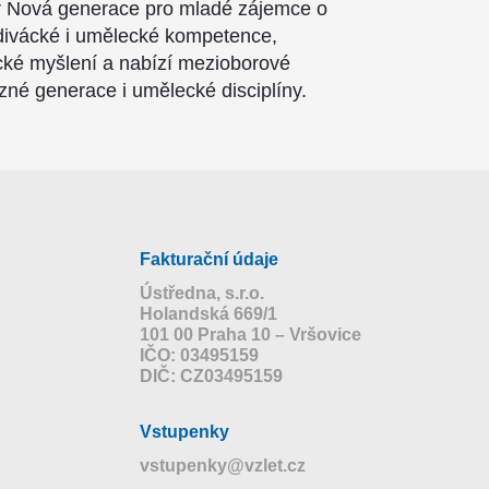
iér Nová generace pro mladé zájemce o
divácké i umělecké kompetence,
tické myšlení a nabízí mezioborové
ůzné generace i umělecké disciplíny.
Fakturační údaje
Ústředna, s.r.o.
Holandská 669/1
101 00 Praha 10 – Vršovice
IČO: 03495159
DIČ: CZ03495159
Vstupenky
vstupenky@vzlet.cz