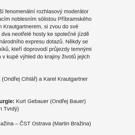
jší fenomenální rozhlasový moderátor
oucím noblesním sólistou Příbramského
m Krautgartnerem, si zvou do své
 dva neotřelé hosty ke společné jízdě
národního expresu dotazů. Někdy se
níků, kteří doprovodí průjezdy temnými
v kupé výhled do krajiny životů jejich
 (Ondřej Cihlář) a Karel Krautgartner
urgie:
Kurt Gebauer (Ondřej Bauer)
n Tvrdý)
ažina – ČST Ostrava (Martin Bražina)