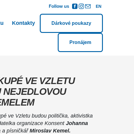
Follow us
EN
tu
Kontakty
Dárkové poukazy
Pronájem
 KUPÉ VE VZLETU
U NEJEDLOVOU
EMELEM
é ve Vzletu budou politička, aktivistka
datelka organizace Konsent
Johanna
a a písničkář
Miroslav Kemel.