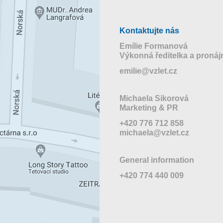
Kontaktujte nás
Emílie Formanová
Výkonná ředitelka a proná
emilie@vzlet.cz
Michaela Sikorová
Marketing & PR
+420 776 712 858
michaela@vzlet.cz
General information
+420 774 440 009