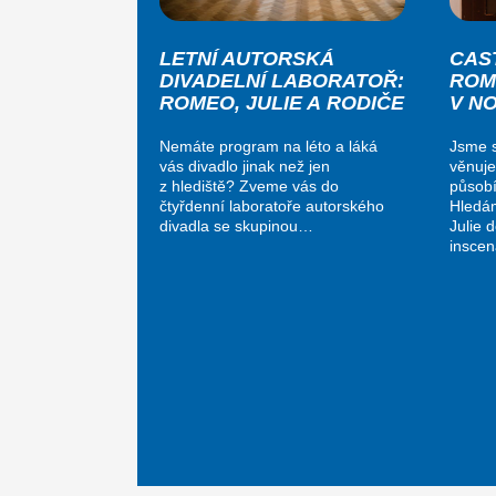
LETNÍ AUTORSKÁ
CAS
DIVADELNÍ LABORATOŘ:
ROM
ROMEO, JULIE A RODIČE
V N
Nemáte program na léto a láká
Jsme s
vás divadlo jinak než jen
věnuje
z hlediště? Zveme vás do
působí
čtyřdenní laboratoře autorského
Hledá
divadla se skupinou…
Julie 
insce