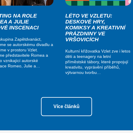
TING NA ROLE
LÉTO VE VZLETU:
EA A JULIE
DESKOVÉ HRY,
OVÉ INSCENACI
KOMIKSY A KREATIVNÍ
PRÁZDNINY VE
VRŠOVICÍCH
kupina Zapětdvanáct,
me se autorskému divadlu a
me v prostoru Vzlet.
Kulturní křižovatka Vzlet zve i letos
me představitele Romea a
děti a teenagery na letní
do vznikající autorské
příměstské tábory, které propojují
nace Romeo, Julie a…
kreativitu, vyprávění příběhů,
výtvarnou tvorbu…
Více článků