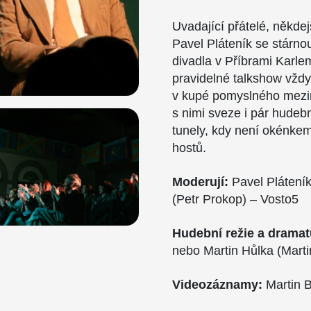
Uvadající přátelé, někde
Pavel Pláteník se stárn
divadla v Příbrami Karle
pravidelné talkshow vždy
v kupé pomyslného mezi
s nimi sveze i pár hudeb
tunely, kdy není okénkem 
hostů.
Moderují:
Pavel Pláteník
(Petr Prokop) – Vosto5
Hudební režie a dramat
nebo Martin Hůlka (Marti
Videozáznamy:
Martin B