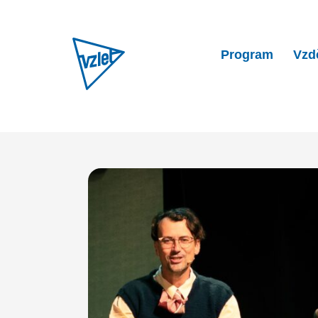
Program
Vzd
Home
Program
Vosto5: 3