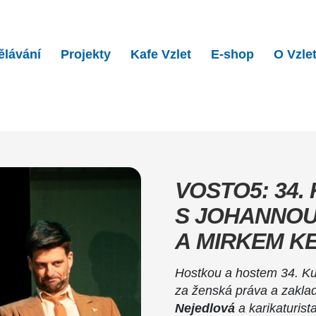
ělávání
Projekty
Kafe Vzlet
E-shop
O Vzle
4. Kupé ve Vzletu s Jo…
VOSTO5: 34.
S JOHANNO
A MIRKEM K
Hostkou a hostem 34. Kup
za ženská práva a zakla
Nejedlová
a karikaturist