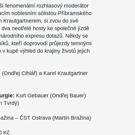
jší fenomenální rozhlasový moderátor
oucím noblesním sólistou Příbramského
m Krautgartnerem, si zvou do své
 dva neotřelé hosty ke společné jízdě
národního expresu dotazů. Někdy se
níků, kteří doprovodí průjezdy temnými
v kupé výhled do krajiny životů jejich
 (Ondřej Cihlář) a Karel Krautgartner
urgie:
Kurt Gebauer (Ondřej Bauer)
n Tvrdý)
ažina – ČST Ostrava (Martin Bražina)
0 Kč