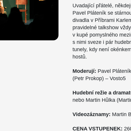
Uvadající přátelé, někde
Pavel Pláteník se stárn
divadla v Příbrami Karle
pravidelné talkshow vždy
v kupé pomyslného mezi
s nimi sveze i pár hudeb
tunely, kdy není okénkem 
hostů.
Moderují:
Pavel Pláteník
(Petr Prokop) – Vosto5
Hudební režie a dramat
nebo Martin Hůlka (Marti
Videozáznamy:
Martin B
CENA VSTUPENEK:
26