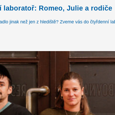
í laboratoř: Romeo, Julie a rodiče
dlo jinak než jen z hlediště? Zveme vás do čtyřdenní la