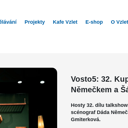
ělávání
Projekty
Kafe Vzlet
E-shop
O Vzle
2. Kupé ve Vzletu s D�…
Vosto5: 32. Ku
Němečkem a Šá
Hosty 32. dílu talksho
scénograf Dáda Němeček
Gmiterková.