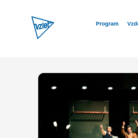
Program
Vzd
Home
Program
Vosto5: 3