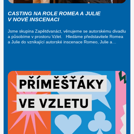
CASTING NA ROLE ROMEA A JULIE
V NOVÉ INSCENACI
Jsme skupina Zapětdvanáct, věnujeme se autorskému divadlu
a působíme v prostoru Vzlet. Hledáme představitele Romea
a Julie do vznikající autorské inscenace Romeo, Julie a…