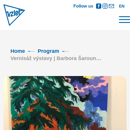
Follow us
EN
Home
Program
Vernisáž výstavy | Barbora Šaroun…