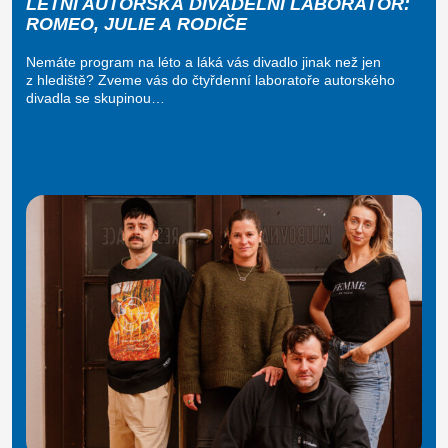
LETNÍ AUTORSKÁ DIVADELNÍ LABORATOŘ:
ROMEO, JULIE A RODIČE
Nemáte program na léto a láká vás divadlo jinak než jen
z hlediště? Zveme vás do čtyřdenní laboratoře autorského
divadla se skupinou…