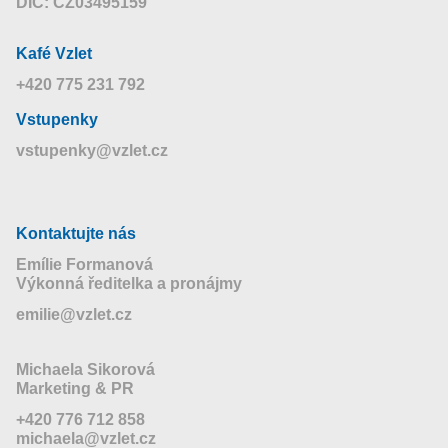
DIČ: CZ03495159
Kafé Vzlet
+420 775 231 792
Vstupenky
vstupenky@vzlet.cz
Kontaktujte nás
Emílie Formanová
Výkonná ředitelka a pronájmy
emilie@vzlet.cz
Michaela Sikorová
Marketing & PR
+420 776 712 858
michaela@vzlet.cz