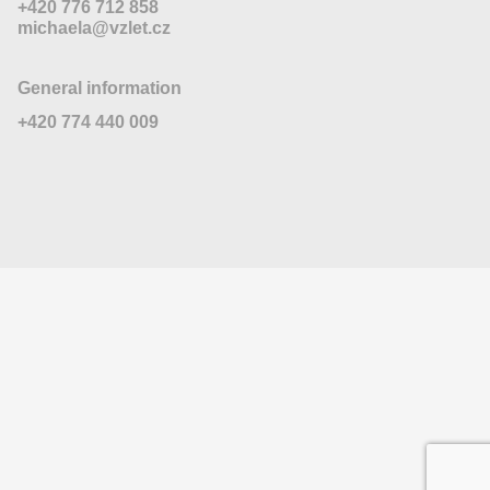
+420 776 712 858
michaela@vzlet.cz
General information
+420 774 440 009