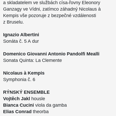
a skladatelem ve službách císa-řovny Eleonory
Ganzagy ve Vídni, zatímco záhadný Nicolaus à
Kempis vše pozoruje z bezpečné vzdálenosti
z Bruselu.
Ignazio Albertini
Sonáta č. 5 A dur
Domenico Giovanni Antonio Pandolfi Mealli
Sonata Quinta: La Clemente
Nicolaus à Kempis
Symphonia č. 6
RÝNSKÝ ENSEMBLE
Vojtěch Jakl
housle
Bianca Cucini
viola da gamba
Elias Conrad
theorba