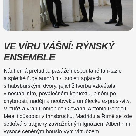
VE VÍRU VÁŠNÍ: RÝNSKÝ
ENSEMBLE
Nádherná preludia, pasáže nespoutané fan-tazie
a spletité fugy autorů 17. století spjatých
s habsburskými dvory, jejichž tvorba vzkvétala
v nestabilním, poválečném kontextu, plném po-
chybností, nadějí a neobvyklé umělecké expresi-vity.
Virtuóz a vrah Domenico Giovanni Antonio Pandolﬁ
Mealli působící v Innsbrucku, Madridu a Římě se zde
setkává s tragicky zavražděným Ignaziem Albertinim,
vysoce ceněným houslo-vým virtuózem