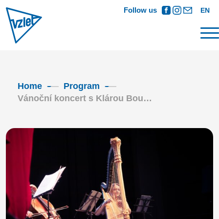
Follow us
EN
Home
Program
Vánoční koncert s Klárou Bou…