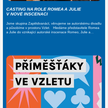
CASTING NA ROLE ROMEA A JULIE
V NOVÉ INSCENACI
Jsme skupina Zapětdvanáct, věnujeme se autorskému divadlu
a působíme v prostoru Vzlet. Hledáme představitele Romea
a Julie do vznikající autorské inscenace Romeo, Julie a…