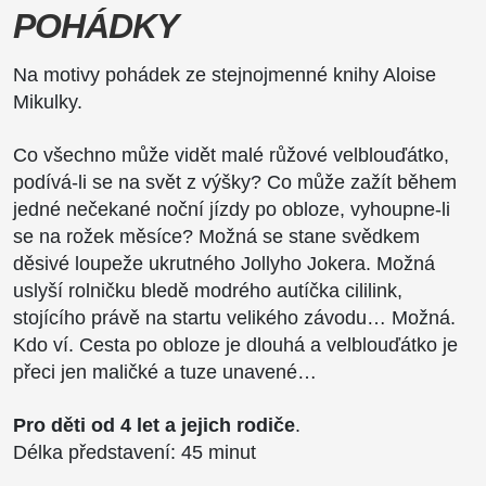
POHÁDKY
Na motivy pohádek ze stejnojmenné knihy Aloise
Mikulky.
Co všechno může vidět malé růžové velblouďátko,
podívá-li se na svět z výšky? Co může zažít během
jedné nečekané noční jízdy po obloze, vyhoupne-li
se na rožek měsíce? Možná se stane svědkem
děsivé loupeže ukrutného Jollyho Jokera. Možná
uslyší rolničku bledě modrého autíčka cililink,
stojícího právě na startu velikého závodu… Možná.
Kdo ví. Cesta po obloze je dlouhá a velblouďátko je
přeci jen maličké a tuze unavené…
Pro děti od 4 let a jejich rodiče
.
Délka představení: 45 minut