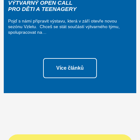
VÝTVARNÝ OPEN CALL
PRO DĚTI A TEENAGERY
Pojď s námi připravit výstavu, která v září otevře novou
sezónu Vzletu. Chceš se stát součástí výtvarného týmu,
spolupracovat na…
Více článků