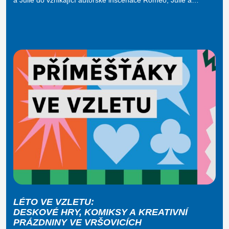
LÉTO VE VZLETU:
DESKOVÉ HRY, KOMIKSY A KREATIVNÍ
PRÁZDNINY VE VRŠOVICÍCH