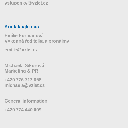
vstupenky@vzlet.cz
Kontaktujte nás
Emílie Formanová
Výkonná ředitelka a pronájmy
emilie@vzlet.cz
Michaela Sikorová
Marketing & PR
+420 776 712 858
michaela@vzlet.cz
General information
+420 774 440 009