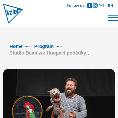
Follow us
EN
Home
Program
Studio Damúza: Houpací pohádky…