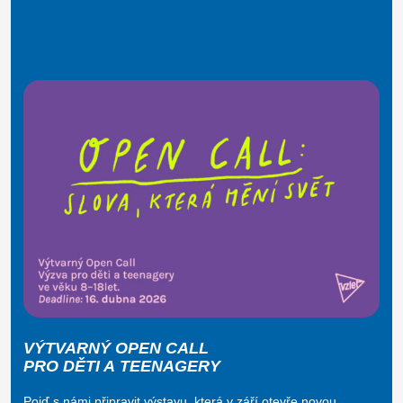
VÝTVARNÝ OPEN CALL
PRO DĚTI A TEENAGERY
Pojď s námi připravit výstavu, která v září otevře novou