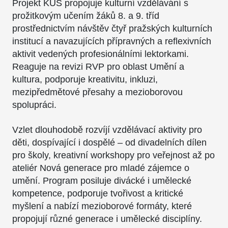
Projekt KUŠ propojuje kulturní vzdělávání s
prožitkovým učením žáků 8. a 9. tříd
prostřednictvím návštěv čtyř pražských kulturních
institucí a navazujících přípravných a reflexivních
aktivit vedených profesionálními lektorkami.
Reaguje na revizi RVP pro oblast Umění a
kultura, podporuje kreativitu, inkluzi,
mezipředmětové přesahy a mezioborovou
spolupráci.
Vzlet dlouhodobě rozvíjí vzdělávací aktivity pro
děti, dospívající i dospělé – od divadelních dílen
pro školy, kreativní workshopy pro veřejnost až po
ateliér Nová generace pro mladé zájemce o
umění. Program posiluje divácké i umělecké
kompetence, podporuje tvořivost a kritické
myšlení a nabízí mezioborové formáty, které
propojují různé generace i umělecké disciplíny.