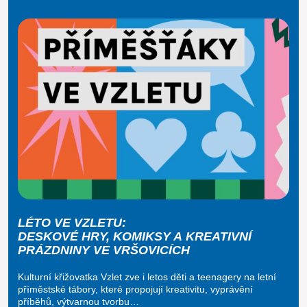
LÉTO VE VZLETU:
DESKOVÉ HRY, KOMIKSY A KREATIVNÍ
PRÁZDNINY VE VRŠOVICÍCH
Kulturní křižovatka Vzlet zve i letos děti a teenagery na letní
příměstské tábory, které propojují kreativitu, vyprávění
příběhů, výtvarnou tvorbu…