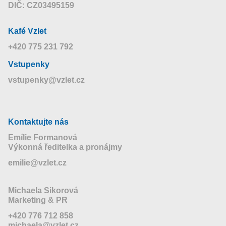
DIČ: CZ03495159
Kafé Vzlet
+420 775 231 792
Vstupenky
vstupenky@vzlet.cz
Kontaktujte nás
Emílie Formanová
Výkonná ředitelka a pronájmy
emilie@vzlet.cz
Michaela Sikorová
Marketing & PR
+420 776 712 858
michaela@vzlet.cz