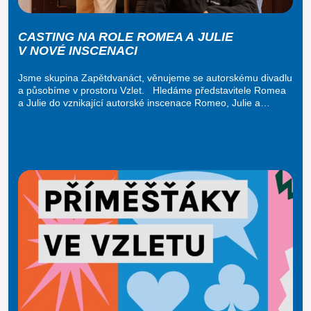
CASTING NA ROLE ROMEA A JULIE
V NOVÉ INSCENACI
Jsme skupina Zapětdvanáct, věnujeme se autorskému divadlu
a působíme v prostoru Vzlet. Hledáme představitele Romea
a Julie do vznikající autorské inscenace Romeo, Julie a…