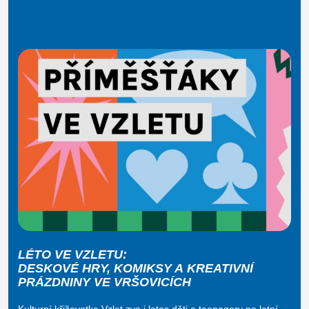
LÉTO VE VZLETU:
DESKOVÉ HRY, KOMIKSY A KREATIVNÍ
PRÁZDNINY VE VRŠOVICÍCH