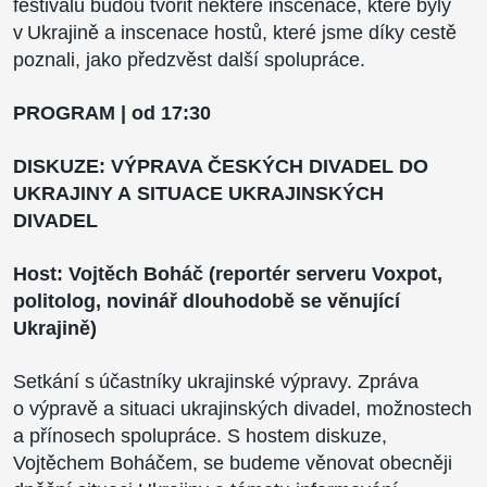
festivalu budou tvořit některé inscenace, které byly
v Ukrajině
a inscenace hostů, které jsme díky cestě
poznali, jako předzvěst další spolupráce.
PROGRAM | od 17:30
DISKUZE: VÝPRAVA ČESKÝCH DIVADEL DO
UKRAJINY A SITUACE UKRAJINSKÝCH
DIVADEL
Host: Vojtěch Boháč (reportér serveru Voxpot,
politolog, novinář dlouhodobě se věnující
Ukrajině)
Setkání s účastníky ukrajinské výpravy. Zpráva
o výpravě a situaci ukrajinských divadel, možnostech
a přínosech spolupráce. S hostem diskuze,
Vojtěchem Boháčem, se budeme věnovat obecněji