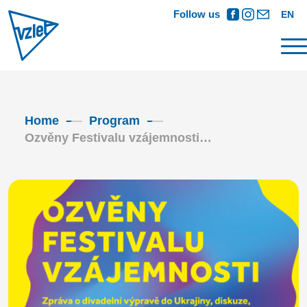
Follow us
EN
Home
Program
Ozvěny Festivalu vzájemnosti…