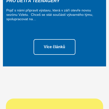
PRO DĚTI A TEENAGERY
Pojď s námi připravit výstavu, která v září otevře novou
sezónu Vzletu. Chceš se stát součástí výtvarného týmu,
spolupracovat na…
Více článků