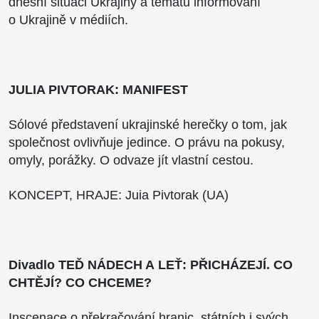
dněšní situaci Ukrajiny a tématu informování
o Ukrajině v médiích.
JULIA PIVTORAK: MANIFEST
Sólové představení ukrajinské herečky o tom, jak
společnost ovlivňuje jedince. O právu na pokusy,
omyly, porážky. O odvaze jít vlastní cestou.
KONCEPT, HRAJE: Juia Pivtorak (UA)
Divadlo TEĎ NÁDECH A LEŤ: PŘICHÁZEJÍ. CO
CHTĚJÍ? CO CHCEME?
Inscenace o překračování hranic, státních i svých