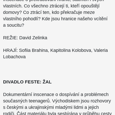
vlastních.
Co všechno ztrácejí ti, kteří opouštějí
domovy? Co ztrácí ten, kdo překračuje meze
vlastního pohodlí? Kde jsou hranice našeho vcítění
a soucitu?
REŽIE: David Zelinka
HRAJÍ: Sofiia Brahina, Kapitolina Kolobova, Valeria
Lobachova
DIVADLO FESTE: ŽAL
Dokumentární inscenace o dospívání a problémech
současných teenagerů. Východiskem jsou rozhovory
s českými a ukrajinskými mladými lidmi a jejich
rodiči. Část materiálu byla sesbírána v průběhu cesty