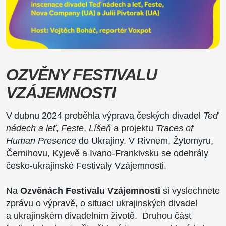
OZVĚNY FESTIVALU
VZÁJEMNOSTI
V dubnu 2024 proběhla výprava českých divadel
Teď
nádech a leť
,
Feste
,
Líšeň
a projektu
Traces of
Human Presence
do Ukrajiny. V Rivnem, Žytomyru,
Černihovu, Kyjevě a Ivano-Frankivsku se odehrály
česko-ukrajinské Festivaly Vzájemnosti.
Na
Ozvěnách Festivalu Vzájemnosti
si vyslechnete
zprávu o výpravě, o situaci ukrajinských divadel
a ukrajinském divadelním životě.
Druhou část