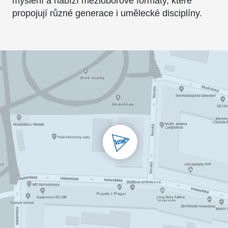
myšlení a nabízí mezioborové formáty, které
propojují různé generace i umělecké disciplíny.