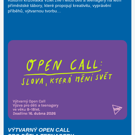
Kulturní křižovatka Vzlet zve i letos děti a teenagery na letní
příměstské tábory, které propojují kreativitu, vyprávění
příběhů, výtvarnou tvorbu…
VÝTVARNÝ OPEN CALL