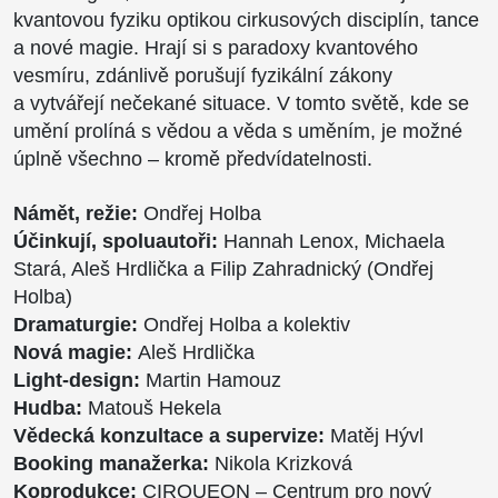
kvantovou fyziku optikou cirkusových disciplín, tance
a nové magie. Hrají si s paradoxy kvantového
vesmíru, zdánlivě porušují fyzikální zákony
a vytvářejí nečekané situace. V tomto světě, kde se
umění prolíná s vědou a věda s uměním, je možné
úplně všechno – kromě předvídatelnosti.
Námět, režie:
Ondřej Holba
Účinkují, spoluautoři:
Hannah Lenox, Michaela
Stará, Aleš Hrdlička a Filip Zahradnický (Ondřej
Holba)
Dramaturgie:
Ondřej Holba a kolektiv
Nová magie:
Aleš Hrdlička
Light-design:
Martin Hamouz
Hudba:
Matouš Hekela
Vědecká konzultace a supervize:
Matěj Hývl
Booking manažerka:
Nikola Krizková
Koprodukce:
CIRQUEON – Centrum pro nový