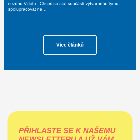
sezónu Vzletu. Chceš se stát součástí výtvarného týmu,
spolupracovat na…
Více článků
PŘIHLASTE SE K NAŠEMU
NEWSLETTERU A UŽ VÁM