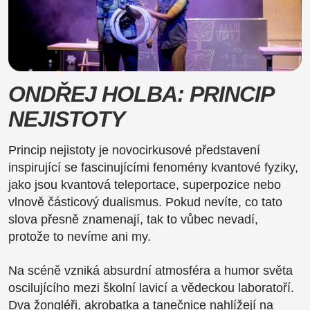
ONDŘEJ HOLBA: PRINCIP
NEJISTOTY
Princip nejistoty je novocirkusové představení
inspirující se fascinujícími fenomény kvantové fyziky,
jako jsou kvantová teleportace, superpozice nebo
vlnově částicový dualismus. Pokud nevíte, co tato
slova přesně znamenají, tak to vůbec nevadí,
protože to nevíme ani my.
Na scéně vzniká absurdní atmosféra a humor světa
oscilujícího mezi školní lavicí a vědeckou laboratoří.
Dva žongléři, akrobatka a tanečnice nahlížejí na