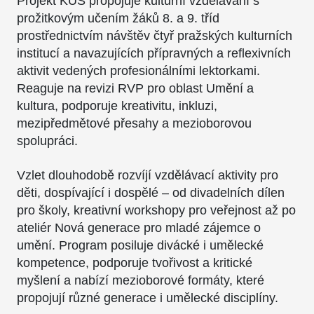
Projekt KUŠ propojuje kulturní vzdělávání s
prožitkovým učením žáků 8. a 9. tříd
prostřednictvím návštěv čtyř pražských kulturních
institucí a navazujících přípravných a reflexivních
aktivit vedených profesionálními lektorkami.
Reaguje na revizi RVP pro oblast Umění a
kultura, podporuje kreativitu, inkluzi,
mezipředmětové přesahy a mezioborovou
spolupráci.
Vzlet dlouhodobě rozvíjí vzdělávací aktivity pro
děti, dospívající i dospělé – od divadelních dílen
pro školy, kreativní workshopy pro veřejnost až po
ateliér Nová generace pro mladé zájemce o
umění. Program posiluje divácké i umělecké
kompetence, podporuje tvořivost a kritické
myšlení a nabízí mezioborové formáty, které
propojují různé generace i umělecké disciplíny.