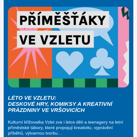
LÉTO VE VZLETU:
DESKOVÉ HRY, KOMIKSY A KREATIVNÍ
PRÁZDNINY VE VRŠOVICÍCH
Kulturní křižovatka Vzlet zve i letos děti a teenagery na letní
příměstské tábory, které propojují kreativitu, vyprávění
příběhů, výtvarnou tvorbu…