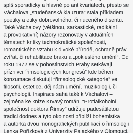
spíš sporadicky a hlavně po antikvariátech, přesto se
Váchalova „studeňanská klauzura“ stala příkladem
poetiky a etiky dobrovolného, či nuceného disentu.
Také Váchalovy (většinou, sarkastické, radikální
a provokativní) názory rezonovaly v aktuálních
tématech kritiky technokratické společnosti,
romantického vztahu k divoké přírodě, ochraně práv
zvířat, či rehabilitace braku a „pokleslého umění“. Od
roku 1972 se v pohostinstvích Prahy setkávají
příznivci “řimsologických kongresů” kde během
konzumace diskutují “řimsologické kategorie” ve
filosofii, estetice, dějinách umění, muzikologii, či
psychologii. Inspirace sahá také k Váchalovi –
zejména ke knize Krvavý román. “Protialkoholní
společnost doktora Řimsy” udržuje padesátiletou
tradici dodnes a tyto okolnosti přiblíží bohemistka
a autorka dvou monografických publikací o řimsologii
Lenka Pořízková z Univerzity Palackého v Olomouci,