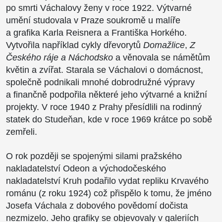
po smrti Váchalovy ženy v roce 1922. Výtvarné
umění studovala v Praze soukromě u malíře
a grafika Karla Reisnera a Františka Horkého.
Vytvořila například cykly dřevorytů
Domažlice
,
Z
Českého ráje a Náchodsko
a věnovala se námětům
květin a zvířat. Starala se Váchalovi o domácnost,
společně podnikali mnohé dobrodružné výpravy
a finančně podpořila některé jeho výtvarné a knižní
projekty. V roce 1940 z Prahy přesídlili na rodinný
statek do Studeňan, kde v roce 1969 krátce po sobě
zemřeli.
O rok později se spojenými silami pražského
nakladatelství Odeon a východočeského
nakladatelství Kruh podařilo vydat repliku Krvavého
románu (z roku 1924) což přispělo k tomu, že jméno
Josefa Váchala z dobového povědomí dočista
nezmizelo. Jeho grafiky se objevovaly v galeriích