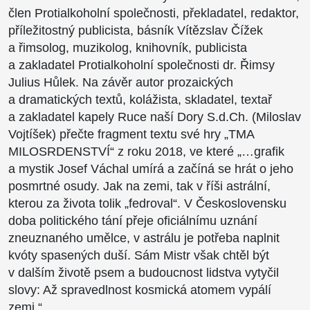
člen Protialkoholní společnosti, překladatel, redaktor,
příležitostný publicista, básník Vítězslav Čížek
a řimsolog, muzikolog, knihovník, publicista
a zakladatel Protialkoholní společnosti dr. Řimsy
Julius Hůlek. Na závěr autor prozaických
a dramatických textů, kolážista, skladatel, textař
a zakladatel kapely Ruce naší Dory S.d.Ch. (Miloslav
Vojtíšek) přečte fragment textu své hry „TMA
MILOSRDENSTVÍ“ z roku 2018, ve které „…grafik
a mystik Josef Váchal umírá a začíná se hrát o jeho
posmrtné osudy. Jak na zemi, tak v říši astrální,
kterou za života tolik „fedroval“. V Československu
doba politického tání přeje oficiálnímu uznání
zneuznaného umělce, v astrálu je potřeba naplnit
kvóty spasených duší. Sám Mistr však chtěl být
v dalším životě psem a budoucnost lidstva vytyčil
slovy: Až spravedlnost kosmická atomem vypálí
zemi.“