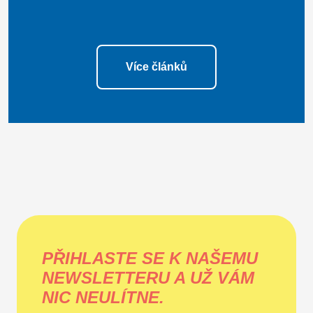
Více článků
PŘIHLASTE SE K NAŠEMU
NEWSLETTERU A UŽ VÁM
NIC NEULÍTNE.