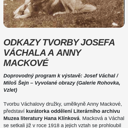
ODKAZY TVORBY JOSEFA
VÁCHALA A ANNY
MACKOVÉ
Doprovodný program k výstavě: Josef Váchal /
Miloš Šejn – Vyvolané obrazy (Galerie Rohovka,
Vzlet)
Tvorbu Váchalovy družky, umělkyně Anny Mackové,
představí
kurátorka oddělení Literárního archivu
Muzea literatury Hana Klínková
. Macková a Váchal
se setkali již v roce 1918 a jejich vztah se prohloubil