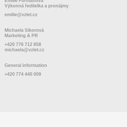
Emílie Formanová
Výkonná ředitelka a pronájmy
emilie@vzlet.cz
Michaela Sikorová
Marketing & PR
+420 776 712 858
michaela@vzlet.cz
General information
+420 774 440 009