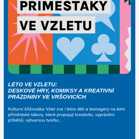
LÉTO VE VZLETU:
DESKOVÉ HRY, KOMIKSY A KREATIVNÍ
PRÁZDNINY VE VRŠOVICÍCH
Kulturní křižovatka Vzlet zve i letos děti a teenagery na letní
příměstské tábory, které propojují kreativitu, vyprávění
příběhů, výtvarnou tvorbu…