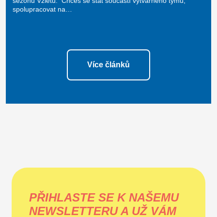
sezónu Vzletu. Chceš se stát součástí výtvarného týmu,
spolupracovat na…
Více článků
PŘIHLASTE SE K NAŠEMU
NEWSLETTERU A UŽ VÁM