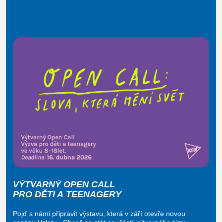
VÝTVARNÝ OPEN CALL
PRO DĚTI A TEENAGERY
Pojď s námi připravit výstavu, která v září otevře novou