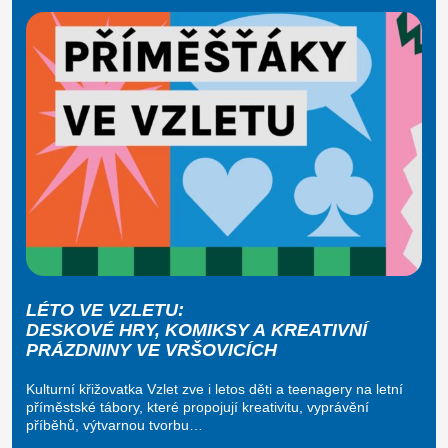
LÉTO VE VZLETU:
DESKOVÉ HRY, KOMIKSY A KREATIVNÍ
PRÁZDNINY VE VRŠOVICÍCH
Kulturní křižovatka Vzlet zve i letos děti a teenagery na letní
příměstské tábory, které propojují kreativitu, vyprávění
příběhů, výtvarnou tvorbu…