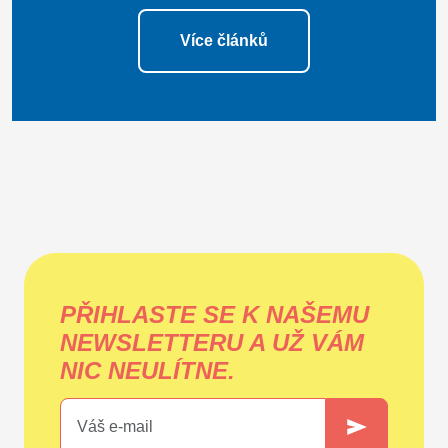
Více článků
PŘIHLASTE SE K NAŠEMU
NEWSLETTERU A UŽ VÁM
NIC NEULÍTNE.